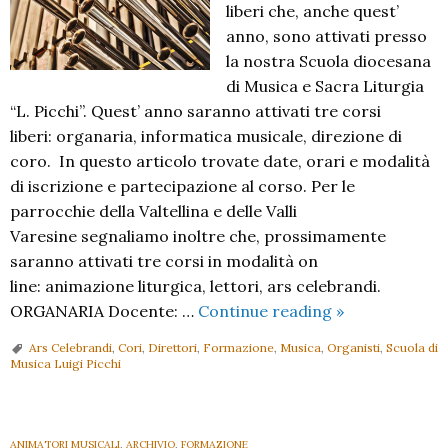
liberi che, anche quest’
anno, sono attivati presso
la nostra Scuola diocesana
di Musica e Sacra Liturgia
“L. Picchi”. Quest’ anno saranno attivati tre corsi
liberi: organaria, informatica musicale, direzione di
coro. In questo articolo trovate date, orari e modalità
di iscrizione e partecipazione al corso. Per le
parrocchie della Valtellina e delle Valli
Varesine segnaliamo inoltre che, prossimamente
saranno attivati tre corsi in modalità on
line: animazione liturgica, lettori, ars celebrandi.
Sono
ORGANARIA Docente: …
Continue reading
»
aperti
Ars Celebrandi
,
Cori
,
Direttori
,
Formazione
,
Musica
,
Organisti
,
Scuola di
i
Musica Luigi Picchi
corsi
liberi!
ANIMATORI MUSICALI
,
ARCHIVIO
,
FORMAZIONE