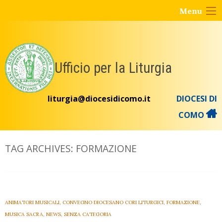
Skip
Menu
to
content
Ufficio per la Liturgia
liturgia@diocesidicomo.it
DIOCESI DI
COMO
TAG ARCHIVES:
FORMAZIONE
ANIMATORI MUSICALI
,
CONVEGNO DIOCESANO CORI LITURGICI
,
FORMAZIONE
,
MUSICA SACRA
,
NEWS
,
SENZA CATEGORIA