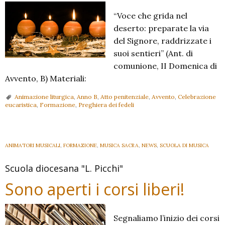
“Voce che grida nel
deserto: preparate la via
del Signore, raddrizzate i
suoi sentieri” (Ant. di
comunione, II Domenica di
Avvento, B) Materiali:
Animazione liturgica
,
Anno B
,
Atto penitenziale
,
Avvento
,
Celebrazione
eucaristica
,
Formazione
,
Preghiera dei fedeli
ANIMATORI MUSICALI
,
FORMAZIONE
,
MUSICA SACRA
,
NEWS
,
SCUOLA DI MUSICA
Scuola diocesana "L. Picchi"
Sono aperti i corsi liberi!
Segnaliamo l’inizio dei corsi