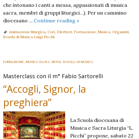
che intonano i canti a messa, appassionati di musica
sacra, membri di gruppi liturgici…). Per un cammino
Cori
diocesano …
Continue reading
»
in
Animazione liturgica
,
Cori
,
Direttori
,
Formazione
,
Musica
,
Organisti
,
cammino:
Scuola di Musica Luigi Picchi
ultime
iscrizioni
iscrizioni
FORMAZIONE
,
MUSICA SACRA
,
NEWS
,
SCUOLA DI MUSICA
al
Meeting
Masterclass con il m° Fabio Sartorelli
dei
“Accogli, Signor, la
cantori.
preghiera”
La Scuola diocesana di
Musica e Sacra Liturgia “L.
Picchi” propone, sabato 22