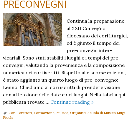
PRECONVEGNI
Continua la preparazione
al XXII Convegno
diocesano dei cori liturgici,
ed è giunto il tempo dei
pre-convegni inter-
vicariali. Sono stati stabiliti i luoghi e i tempi dei pre-
convegni, valutando la provenienza e la composizione
numerica dei cori iscritti. Rispetto alle scorse edizioni,
è stato aggiunto un quarto luogo di pre-convegno:
Lenno. Chiediamo ai cori iscritti di prendere visione
con attenzione delle date e dei luoghi. Nella tabella qui
XXII
pubblicata trovate …
Continue reading
»
Convegno
Cori
,
Direttori
,
Formazione
,
Musica
,
Organisti
,
Scuola di Musica Luigi
dei
Picchi
cori:
PRECONVEGNI