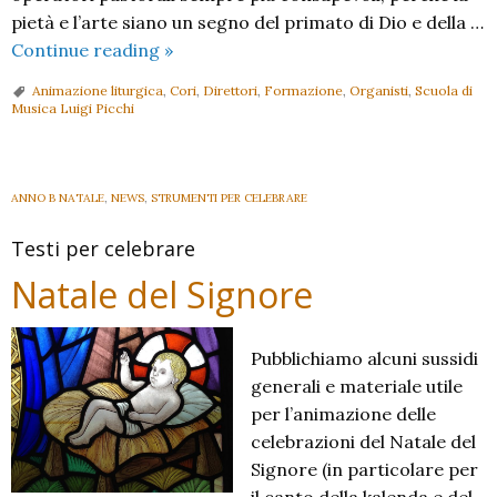
pietà e l’arte siano un segno del primato di Dio e della …
Scuola
Continue reading
»
di
Animazione liturgica
,
Cori
,
Direttori
,
Formazione
,
Organisti
,
Scuola di
Musica:
Musica Luigi Picchi
apre
una
nuova
ANNO B NATALE
,
NEWS
,
STRUMENTI PER CELEBRARE
sede
a
Testi per celebrare
Sondrio
Natale del Signore
Pubblichiamo alcuni sussidi
generali e materiale utile
per l’animazione delle
celebrazioni del Natale del
Signore (in particolare per