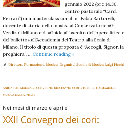
gennaio 2022 (ore 14.30,
centro pastorale “Card.
Ferrari”) una masterclass con il m° Fabio Sartorelli,
docente di storia della musica al Conservatorio «G.
Verdi» di Milano e di «Guida all’ascolto dell’opera lirica e
del balletto» all’Accademia del Teatro alla Scala di
Milano. Il titolo di questa proposta è “Accogli, Signor, la
“Accogli,
preghiera”. …
Continue reading
»
Signor,
Direttori
,
Formazione
,
Musica
,
Organisti
,
Scuola di Musica Luigi Picchi
la
preghiera”
ANIMATORI MUSICALI
,
CONVEGNO DIOCESANO CORI LITURGICI
,
FORMAZIONE
,
MUSICA SACRA
,
NEWS
Nei mesi di marzo e aprile
XXII Convegno dei cori: