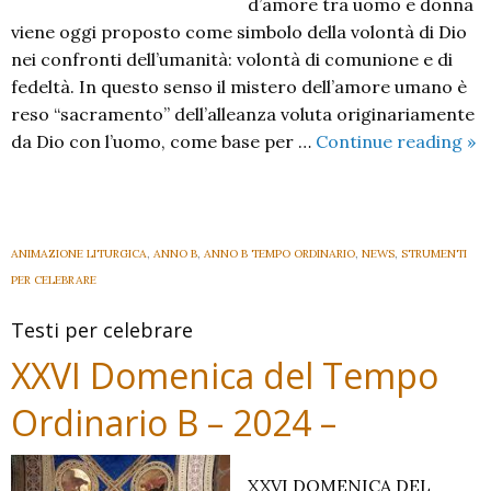
d’amore tra uomo e donna
viene oggi proposto come simbolo della volontà di Dio
nei confronti dell’umanità: volontà di comunione e di
fedeltà. In questo senso il mistero dell’amore umano è
reso “sacramento” dell’alleanza voluta originariamente
XX
da Dio con l’uomo, come base per …
Continue reading
»
Do
del
Te
Or
ANIMAZIONE LITURGICA
,
ANNO B
,
ANNO B TEMPO ORDINARIO
,
NEWS
,
STRUMENTI
B
PER CELEBRARE
–
Testi per celebrare
20
–
XXVI Domenica del Tempo
Ordinario B – 2024 –
XXVI DOMENICA DEL