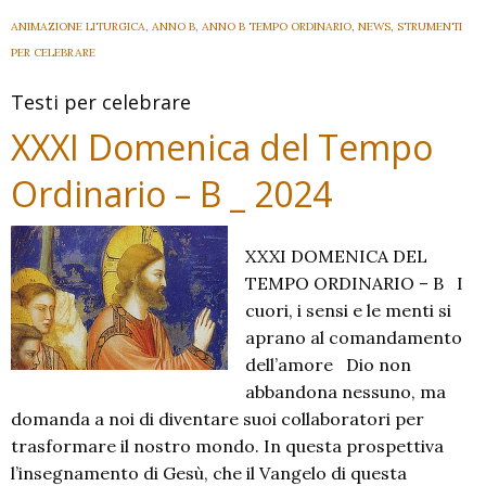
Ordinario
ANIMAZIONE LITURGICA
,
ANNO B
,
ANNO B TEMPO ORDINARIO
,
NEWS
,
STRUMENTI
B
PER CELEBRARE
–
Testi per celebrare
2024
–
XXXI Domenica del Tempo
Ordinario – B _ 2024
XXXI DOMENICA DEL
TEMPO ORDINARIO – B I
cuori, i sensi e le menti si
aprano al comandamento
dell’amore Dio non
abbandona nessuno, ma
domanda a noi di diventare suoi collaboratori per
trasformare il nostro mondo. In questa prospettiva
l’in­segnamento di Gesù, che il Vangelo di questa