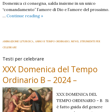
Domenica ci consegna, salda insieme in un unico
“comandamento” l’amore di Dio e l’amore del prossimo.
XXXI
…
Continue reading
»
Domenica
del
Tempo
Ordinario
ANIMAZIONE LITURGICA
,
ANNO B TEMPO ORDINARIO
,
NEWS
,
STRUMENTI PER
–
CELEBRARE
B
Testi per celebrare
_
2024
XXX Domenica del Tempo
Ordinario B – 2024 –
XXX DOMENICA DEL
TEMPO ORDINARIO – B Si
è fatto guida del genere