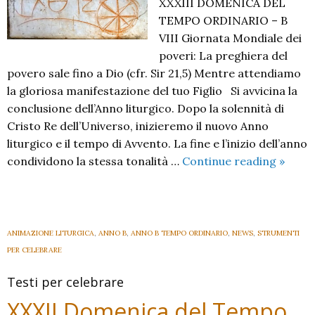
XXXIII DOMENICA DEL
TEMPO ORDINARIO – B
VIII Giornata Mondiale dei
poveri: La preghiera del
povero sale fino a Dio (cfr. Sir 21,5) Mentre attendiamo
la gloriosa manifestazione del tuo Figlio Si avvicina la
conclusione dell’Anno liturgico. Dopo la solennità di
Cristo Re dell’Universo, inizieremo il nuovo Anno
liturgico e il tempo di Avvento. La fine e l’inizio dell’anno
XXXIII
condividono la stessa tonalità …
Continue reading
»
Domen
del
Temp
Ordina
ANIMAZIONE LITURGICA
,
ANNO B
,
ANNO B TEMPO ORDINARIO
,
NEWS
,
STRUMENTI
B
PER CELEBRARE
–
Testi per celebrare
2024
–
XXXII Domenica del Tempo