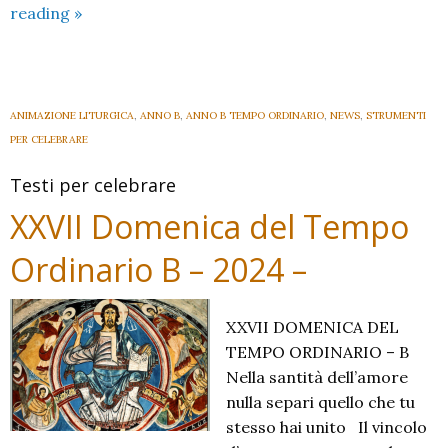
XXVIII
reading
»
Domenica
del
Tempo
Ordinario
ANIMAZIONE LITURGICA
,
ANNO B
,
ANNO B TEMPO ORDINARIO
,
NEWS
,
STRUMENTI
B
PER CELEBRARE
(2024)
Testi per celebrare
XXVII Domenica del Tempo
Ordinario B – 2024 –
XXVII DOMENICA DEL
TEMPO ORDINARIO – B
Nella santità dell’amore
nulla separi quello che tu
stesso hai unito Il vincolo