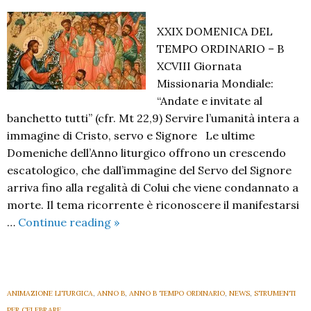
XXIX DOMENICA DEL
TEMPO ORDINARIO – B
XCVIII Giornata
Missionaria Mondiale:
“Andate e invitate al
banchetto tutti” (cfr. Mt 22,9) Servire l’umanità intera a
immagine di Cristo, servo e Signore Le ultime
Domeniche dell’Anno liturgico offrono un crescendo
escatologico, che dall’immagine del Servo del Signore
arriva fino alla regalità di Colui che viene condannato a
morte. Il tema ricorrente è riconoscere il manifestarsi
XXIX
…
Continue reading
»
Domenica
del
Tempo
Ordinario
ANIMAZIONE LITURGICA
,
ANNO B
,
ANNO B TEMPO ORDINARIO
,
NEWS
,
STRUMENTI
B
PER CELEBRARE