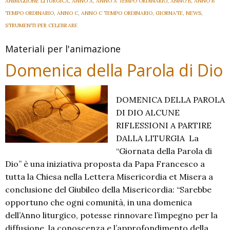
ANIMAZIONE LITURGICA
,
ANNO A
,
ANNO A TEMPO ORDINARIO
,
ANNO B
,
ANNO B
TEMPO ORDINARIO
,
ANNO C
,
ANNO C TEMPO ORDINARIO
,
GIORNATE
,
NEWS
,
STRUMENTI PER CELEBRARE
Materiali per l'animazione
Domenica della Parola di Dio
DOMENICA DELLA PAROLA
DI DIO ALCUNE
RIFLESSIONI A PARTIRE
DALLA LITURGIA La
“Giornata della Parola di
Dio” è una iniziativa proposta da Papa Francesco a
tutta la Chiesa nella Lettera Misericordia et Misera a
conclusione del Giubileo della Misericordia: “Sarebbe
opportuno che ogni comunità, in una domenica
dell’Anno liturgico, potesse rinnovare l’impegno per la
diffusione, la conoscenza e l’approfondimento della