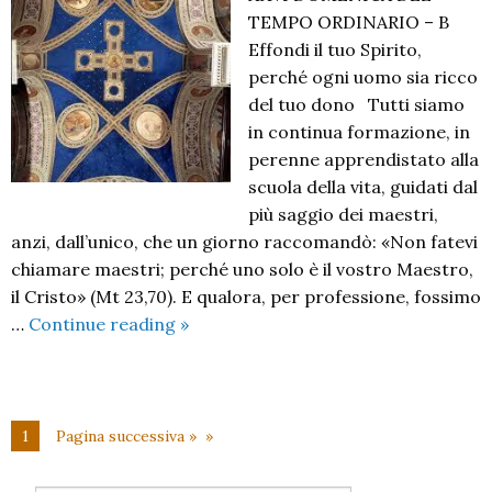
TEMPO ORDINARIO – B
Effondi il tuo Spirito,
perché ogni uomo sia ricco
del tuo dono Tutti siamo
in continua formazione, in
perenne apprendistato alla
scuola della vita, guidati dal
più saggio dei maestri,
anzi, dall’unico, che un giorno raccomandò: «Non fatevi
chiamare maestri; perché uno solo è il vostro Maestro,
il Cristo» (Mt 23,70). E qualora, per professione, fossimo
XXVI
…
Continue reading
»
Domenica
del
Tempo
Ordinario
1
Pagina successiva »
B
–