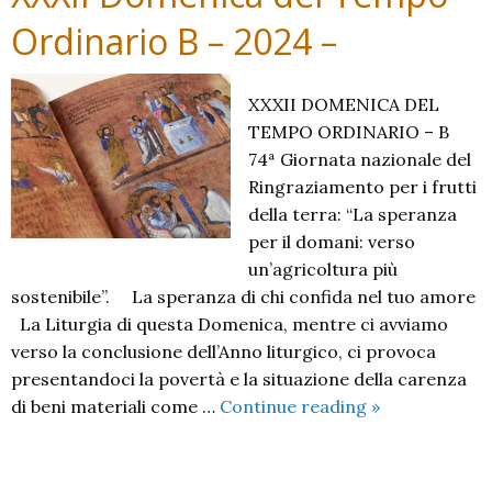
Ordinario B – 2024 –
XXXII DOMENICA DEL
TEMPO ORDINARIO – B
74ª Giornata nazionale del
Ringraziamento per i frutti
della terra: “La speranza
per il domani: verso
un’agricoltura più
sostenibile”. La speranza di chi confida nel tuo amore
La Liturgia di questa Domenica, mentre ci avviamo
verso la conclusione dell’Anno liturgico, ci provoca
presentandoci la povertà e la situazione della carenza
XXXII
di beni materiali come …
Continue reading
»
Domenica
del
Tempo