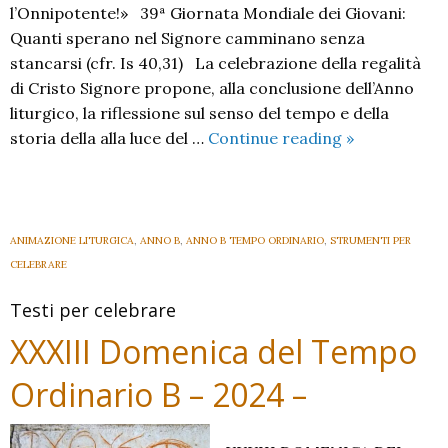
l’Onnipotente!» 39ª Giornata Mondiale dei Giovani:
Quanti sperano nel Signore camminano senza
stancarsi (cfr. Is 40,31) La celebrazione della regalità
di Cristo Signore propone, alla conclusione dell’Anno
liturgico, la riflessione sul senso del tempo e della
Nostro
storia della alla luce del …
Continue reading
»
Signore
Gesù
Cristo
Re
ANIMAZIONE LITURGICA
,
ANNO B
,
ANNO B TEMPO ORDINARIO
,
STRUMENTI PER
dell’
CELEBRARE
Universo
Testi per celebrare
B
–
XXXIII Domenica del Tempo
2024
Ordinario B – 2024 –
–