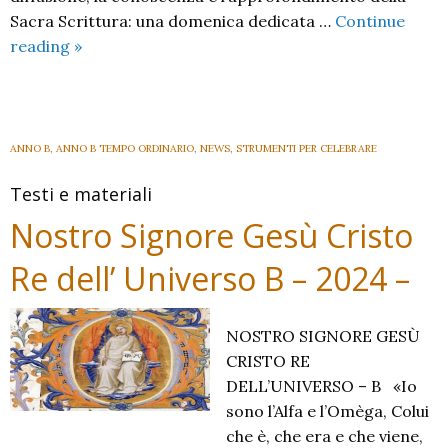
Sacra Scrittura: una domenica dedicata …
Continue
Domenica
reading
»
della
Parola
di
Dio
ANNO B
,
ANNO B TEMPO ORDINARIO
,
NEWS
,
STRUMENTI PER CELEBRARE
Testi e materiali
Nostro Signore Gesù Cristo
Re dell’ Universo B – 2024 –
NOSTRO SIGNORE GESÙ
CRISTO RE
DELL’UNIVERSO – B «Io
sono l’Alfa e l’Omèga, Colui
che è, che era e che viene,