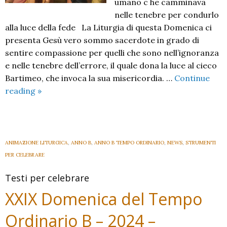
umano c he camminava
nelle tenebre per condurlo
alla luce della fede La Liturgia di questa Domenica ci
presenta Gesù vero sommo sacerdote in grado di
sentire compassione per quelli che sono nell’ignoranza
e nelle tenebre dell’errore, il quale dona la luce al cieco
Bartimeo, che invoca la sua misericordia. …
Continue
XXX
reading
»
Domenica
del
Tempo
Ordinario
ANIMAZIONE LITURGICA
,
ANNO B
,
ANNO B TEMPO ORDINARIO
,
NEWS
,
STRUMENTI
B
PER CELEBRARE
–
Testi per celebrare
2024
–
XXIX Domenica del Tempo
Ordinario B – 2024 –