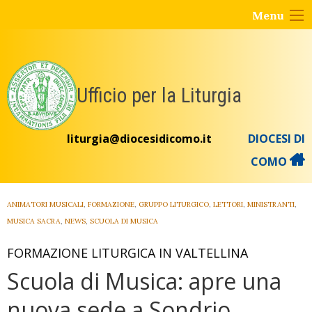
Skip
Menu
to
content
Ufficio per la Liturgia
liturgia@diocesidicomo.it
DIOCESI DI
COMO
ANIMATORI MUSICALI
,
FORMAZIONE
,
GRUPPO LITURGICO
,
LETTORI
,
MINISTRANTI
,
MUSICA SACRA
,
NEWS
,
SCUOLA DI MUSICA
FORMAZIONE LITURGICA IN VALTELLINA
Scuola di Musica: apre una
nuova sede a Sondrio