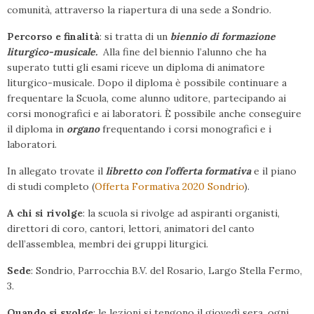
comunità, attraverso la riapertura di una sede a Sondrio.
Percorso e finalità
: si tratta di un
biennio di formazione
liturgico-musicale.
Alla fine del biennio l’alunno che ha
superato tutti gli esami riceve un diploma di animatore
liturgico-musicale. Dopo il diploma è possibile continuare a
frequentare la Scuola, come alunno uditore, partecipando ai
corsi monografici e ai laboratori. È possibile anche conseguire
il diploma in
organo
frequentando i corsi monografici e i
laboratori.
In allegato trovate il
libretto con l’offerta formativa
e il piano
di studi completo (
Offerta Formativa 2020 Sondrio
).
A chi si rivolge
: la scuola si rivolge ad aspiranti organisti,
direttori di coro, cantori, lettori, animatori del canto
dell’assemblea, membri dei gruppi liturgici.
Sede
: Sondrio, Parrocchia B.V. del Rosario, Largo Stella Fermo,
3.
Quando si svolge
: le lezioni si tengono il giovedì sera, ogni