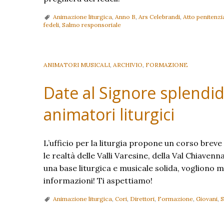
Animazione liturgica
,
Anno B
,
Ars Celebrandi
,
Atto penitenzi
fedeli
,
Salmo responsoriale
ANIMATORI MUSICALI
,
ARCHIVIO
,
FORMAZIONE
Date al Signore splendid
animatori liturgici
L’ufficio per la liturgia propone un corso brev
le realtà delle Valli Varesine, della Val Chiaven
una base liturgica e musicale solida, vogliono me
informazioni! Ti aspettiamo!
Animazione liturgica
,
Cori
,
Direttori
,
Formazione
,
Giovani
,
S