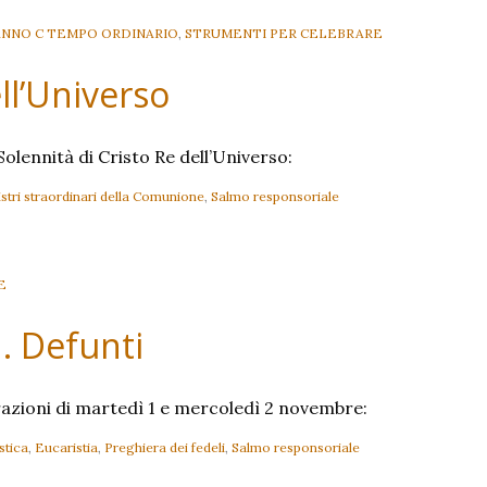
ANNO C TEMPO ORDINARIO
,
STRUMENTI PER CELEBRARE
ll’Universo
Solennità di Cristo Re dell’Universo:
stri straordinari della Comunione
,
Salmo responsoriale
E
d. Defunti
brazioni di martedì 1 e mercoledì 2 novembre:
stica
,
Eucaristia
,
Preghiera dei fedeli
,
Salmo responsoriale