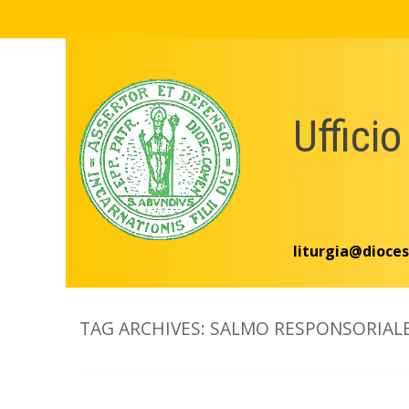
Skip
to
content
Ufficio
liturgia@dioces
TAG ARCHIVES:
SALMO RESPONSORIAL