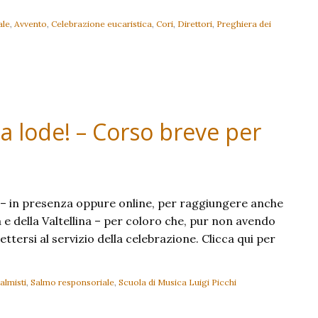
ale
,
Avvento
,
Celebrazione eucaristica
,
Cori
,
Direttori
,
Preghiera dei
a lode! – Corso breve per
e – in presenza oppure online, per raggiungere anche
na e della Valtellina – per coloro che, pur non avendo
ttersi al servizio della celebrazione. Clicca qui per
almisti
,
Salmo responsoriale
,
Scuola di Musica Luigi Picchi