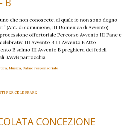
– B
 uno che non conoscete, al quale io non sono degno
zari” (Ant. di comunione, III Domenica di Avvento)
rocessione offertoriale Percorso Avvento III Pane e
elebrativi III Avvento B III Avvento B Atto
vento B salmo III Avvento B preghiera dei fedeli
eli 3AvvB parrocchia
tica
,
Musica
,
Salmo responsoriale
TI PER CELEBRARE
ACOLATA CONCEZIONE