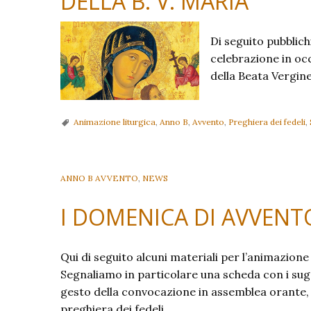
DELLA B. V. MARIA
Di seguito pubblich
celebrazione in oc
della Beata Vergine
Animazione liturgica
,
Anno B
,
Avvento
,
Preghiera dei fedeli
,
ANNO B AVVENTO
,
NEWS
I DOMENICA DI AVVENTO
Qui di seguito alcuni materiali per l’animazion
Segnaliamo in particolare una scheda con i sug
gesto della convocazione in assemblea orante, e i
preghiera dei fedeli.