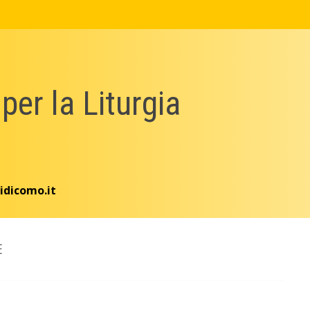
 per la Liturgia
idicomo.it
E