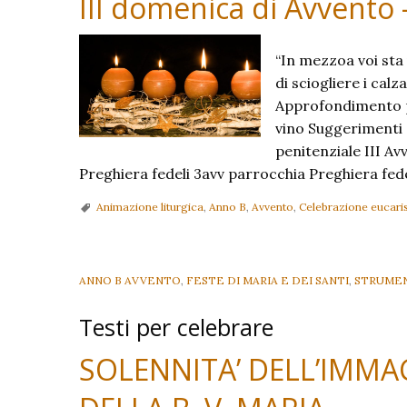
III domenica di Avvento 
“In mezzoa voi sta
di sciogliere i cal
Approfondimento p
vino Suggerimenti c
penitenziale III Av
Preghiera fedeli 3avv parrocchia Preghiera fed
Animazione liturgica
,
Anno B
,
Avvento
,
Celebrazione eucaris
ANNO B AVVENTO
,
FESTE DI MARIA E DEI SANTI
,
STRUMEN
Testi per celebrare
SOLENNITA’ DELL’IMM