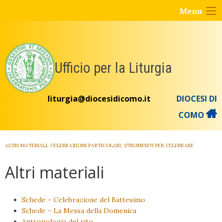
Skip
Menu
to
content
Ufficio per la Liturgia
liturgia@diocesidicomo.it
DIOCESI DI
COMO
ALTRI MATERIALI
,
CELEBRAZIONI PARTICOLARI
,
STRUMENTI PER CELEBRARE
Altri materiali
Schede – Celebrazione del Battesimo
Schede – La Messa della Domenica
Antropologia del rito