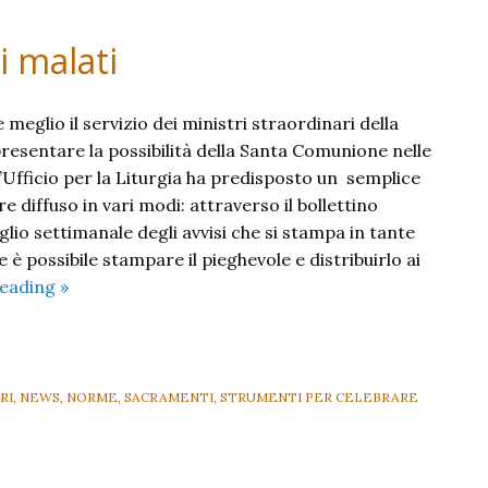
i malati
meglio il servizio dei ministri straordinari della
esentare la possibilità della Santa Comunione nelle
l’Ufficio per la Liturgia ha predisposto un semplice
e diffuso in vari modi: attraverso il bollettino
oglio settimanale degli avvisi che si stampa in tante
è possibile stampare il pieghevole e distribuirlo ai
La
reading
»
visita
di
Comunione
ai
RI
,
NEWS
,
NORME
,
SACRAMENTI
,
STRUMENTI PER CELEBRARE
malati