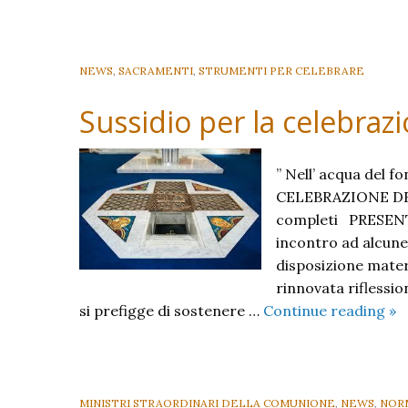
NEWS
,
SACRAMENTI
,
STRUMENTI PER CELEBRARE
Sussidio per la celebraz
” Nell’ acqua del f
CELEBRAZIONE DEL
completi PRESENTA
incontro ad alcune 
disposizione mater
rinnovata riflessio
Su
si prefigge di sostenere …
Continue reading
»
pe
la
ce
de
MINISTRI STRAORDINARI DELLA COMUNIONE
,
NEWS
,
NOR