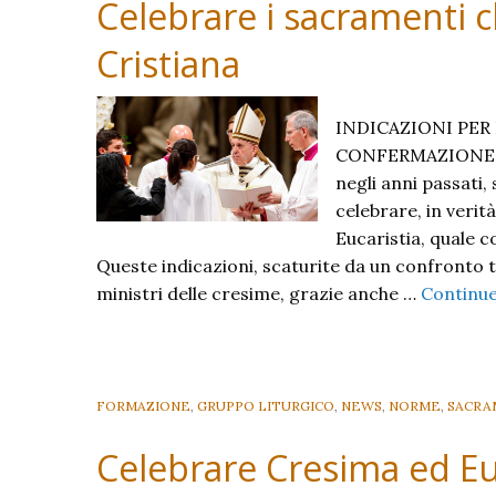
Celebrare i sacramenti c
Cristiana
INDICAZIONI PER
CONFERMAZIONE ED
negli anni passati,
celebrare, in verit
Eucaristia, quale c
Queste indicazioni, scaturite da un confronto tra
ministri delle cresime, grazie anche …
Continu
FORMAZIONE
,
GRUPPO LITURGICO
,
NEWS
,
NORME
,
SACRA
Celebrare Cresima ed Euc