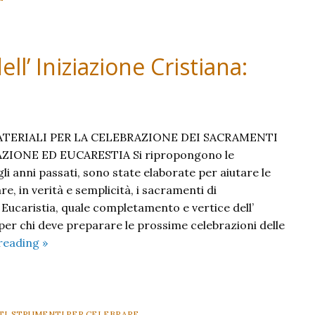
ll’ Iniziazione Cristiana:
ATERIALI PER LA CELEBRAZIONE DEI SACRAMENTI
IONE ED EUCARESTIA Si ripropongono le
gli anni passati, sono state elaborate per aiutare le
e, in verità e semplicità, i sacramenti di
ucaristia, quale completamento e vertice dell’
per chi deve preparare le prossime celebrazioni delle
Celebrare
reading
»
i
Sacramenti
dell’
Iniziazione
TI
,
STRUMENTI PER CELEBRARE