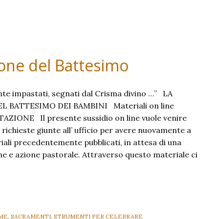
ione del Battesimo
onte impastati, segnati dal Crisma divino …” LA
 BATTESIMO DEI BAMBINI Materiali on line
ZIONE Il presente sussidio on line vuole venire
richieste giunte all’ ufficio per avere nuovamente a
iali precedentemente pubblicati, in attesa di una
ne e azione pastorale. Attraverso questo materiale ci
ssidio
r
lebrazione
l
ME
,
SACRAMENTI
,
STRUMENTI PER CELEBRARE