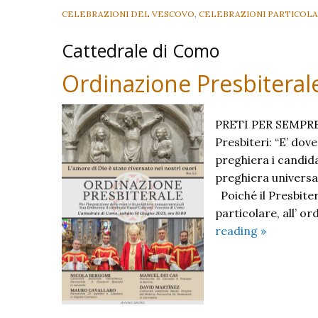
CELEBRAZIONI DEL VESCOVO
,
CELEBRAZIONI PARTICOLA
Cattedrale di Como
Ordinazione Presbiterale
PRETI PER SEMPRE 
Presbiteri: “E’ dov
preghiera i candida
preghiera universal
Poiché il Presbiter
particolare, all’ or
Ordinazio
reading
»
Presbitera
–
2025
–