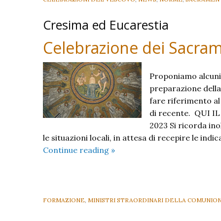
Cresima ed Eucarestia
Celebrazione dei Sacrame
Proponiamo alcuni 
preparazione della
fare riferimento a
di recente. QUI IL
2023 Si ricorda ino
le situazioni locali, in attesa di recepire le ind
Celebrazione
Continue reading
»
dei
Sacramenti:
materiali
FORMAZIONE
,
MINISTRI STRAORDINARI DELLA COMUNIO