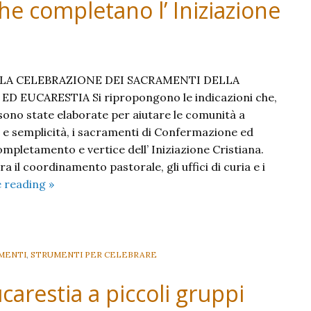
he completano l’ Iniziazione
 LA CELEBRAZIONE DEI SACRAMENTI DELLA
 EUCARESTIA Si ripropongono le indicazioni che,
 sono state elaborate per aiutare le comunità a
à e semplicità, i sacramenti di Confermazione ed
ompletamento e vertice dell’ Iniziazione Cristiana.
 il coordinamento pastorale, gli uffici di curia e i
Celebrare
e reading
»
i
sacramenti
che
completano
MENTI
,
STRUMENTI PER CELEBRARE
l’
arestia a piccoli gruppi
Iniziazione
Cristiana