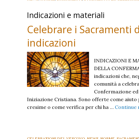
tutti!).
Indicazioni e materiali
IV
Avviso
Celebrare i Sacramenti de
indicazioni
INDICAZIONI E M
DELLA CONFERMAZ
indicazioni che, ne
comunità a celebrar
Confermazione ed E
Iniziazione Cristiana. Sono offerte come aiuto 
cresime o come verifica per chi ha …
Continue 
CELEBRAZIONI DEL VESCOVO
,
NEWS
,
NORME
,
SACRAMEN