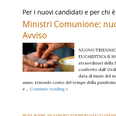
Ba
Per i nuovi candidati e per chi è
Ministri Comunione: nuovo
Avviso
NUOVO TRIENNIO
EUCARISTICA Il 30 
straordinari della
conferito dall’ Or
data di inizio del 
anno, tenendo conto del tempo della pandemia.
Ministri
e …
Continue reading
»
Comunione:
nuovo
triennio
(per
NEWS
,
NORME
,
SACRAMENTI
,
STRUMENTI PER CELEBRAR