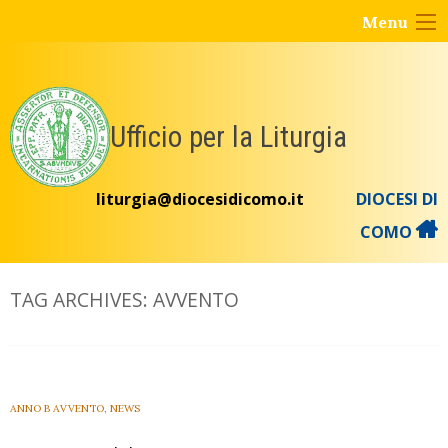
Skip
Menu
to
content
Ufficio per la Liturgia
liturgia@diocesidicomo.it
DIOCESI DI
COMO
TAG ARCHIVES:
AVVENTO
ANNO B AVVENTO
,
NEWS