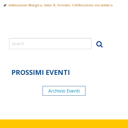
2017
Animazione liturgica
,
Anno B
,
Avvento
,
Celebrazione eucaristica
(ANNO
B)
MATERIALI
P
GENERALI
o
s
t
N
a
PROSSIMI EVENTI
v
i
g
Archivio Eventi
a
t
i
o
n