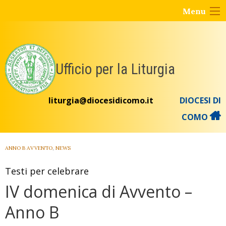
Skip
Menu
to
content
Ufficio per la Liturgia
liturgia@diocesidicomo.it
DIOCESI DI
COMO
ANNO B AVVENTO
,
NEWS
Testi per celebrare
IV domenica di Avvento –
Anno B