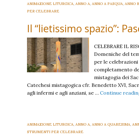
ANIMAZIONE LITURGICA
,
ANNO A
,
ANNO A PASQUA
,
ANNO 
PER CELEBRARE
Il “lietissimo spazio”: Pa
CELEBRARE IL RISO
Domeniche del tempo
per le celebrazioni
completamento dell’
mistagogia dei Sacr
Catechesi mistagogica cfr. Benedetto XVI, Sacr
agli infermi e agli anziani, se …
Continue readi
ANIMAZIONE LITURGICA
,
ANNO A
,
ANNO A QUARESIMA
,
AN
STRUMENTI PER CELEBRARE