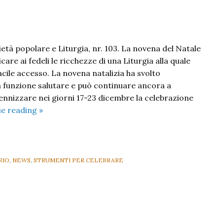
ietà popolare e Liturgia, nr. 103. La novena del Natale
are ai fedeli le ricchezze di una Liturgia alla quale
cile accesso. La novena natalizia ha svolto
 funzione salutare e può continuare ancora a
lennizzare nei giorni 17-23 dicembre la celebrazione
Novena
ue reading
»
di
Natale
RIO
,
NEWS
,
STRUMENTI PER CELEBRARE