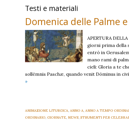
Testi e materiali
Domenica delle Palme e 
APERTURA DELLA
giorni prima della
entrò in Gerusalem
mano rami di palma
cieli: Gloria a te c
sollémnis Paschæ, quando venit Dóminus in civ
Domenica
»
delle
Palme
e
della
ANIMAZIONE LITURGICA
,
ANNO A
,
ANNO A TEMPO ORDINA
Passione
ORDINARIO
,
GIORNATE
,
NEWS
,
STRUMENTI PER CELEBRA
del