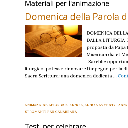
Materiali per l'animazione
Signore
Domenica della Parola d
DOMENICA DELLA 
DALLA LITURGIA La 
proposta da Papa F
Misericordia et Mis
“Sarebbe opportun
liturgico, potesse rinnovare l’impegno per la d
Sacra Scrittura: una domenica dedicata …
Cont
ANIMAZIONE LITURGICA
,
ANNO A
,
ANNO A AVVENTO
,
ANNO
STRUMENTI PER CELEBRARE
Testi per celebrare