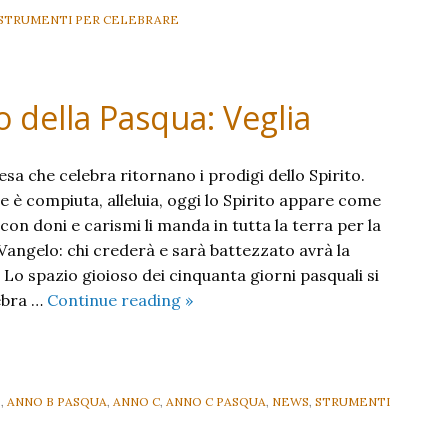
STRUMENTI PER CELEBRARE
della Pasqua: Veglia
iesa che celebra ritornano i prodigi dello Spirito.
 è compiuta, alleluia, oggi lo Spirito appare come
 con doni e carismi li manda in tutta la terra per la
Vangelo: chi crederà e sarà battezzato avrà la
. Lo spazio gioioso dei cinquanta giorni pasquali si
Pentecoste,
ebra …
Continue reading
»
compimento
della
Pasqua:
Veglia
B
,
ANNO B PASQUA
,
ANNO C
,
ANNO C PASQUA
,
NEWS
,
STRUMENTI