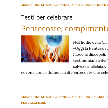
ANIMAZIONE LITURGICA
,
ANNO C
,
ANNO C PASQUA
,
NEWS
,
Testi per celebrare
Pentecoste, compimento 
Nell’hodie della Ch
«Oggi la Pentecoste
fuoco ai discepoli;
testimonianza del 
salvezza, alleluia»
corona con la domenica di Pentecoste che cel
ANIMAZIONE LITURGICA
,
ANNO A
,
ANNO A PASQUA
,
ANNO 
PER CELEBRARE