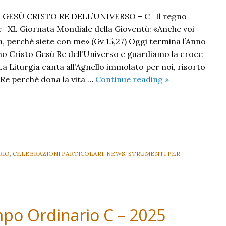
GESÙ CRISTO RE DELL’UNIVERSO – C Il regno
e XL Giornata Mondiale della Gioventù: «Anche voi
, perché siete con me» (Gv 15,27) Oggi termina l’Anno
amo Cristo Gesù Re dell’Universo e guardiamo la croce
 La Liturgia canta all’Agnello immolato per noi, ri­sorto
Cristo
 Re perché dona la vita …
Continue reading
»
Re
Anno
C
–
2025-
RIO
,
CELEBRAZIONI PARTICOLARI
,
NEWS
,
STRUMENTI PER
po Ordinario C – 2025