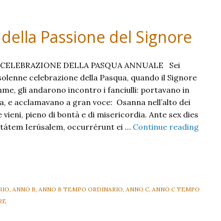
della Passione del Signore
 CELEBRAZIONE DELLA PASQUA ANNUALE Sei
 solenne celebrazione della Pasqua, quando il Signore
me, gli andarono incontro i fanciulli: portavano in
, e acclamavano a gran voce: Osanna nell’alto dei
he vieni, pieno di bontà e di misericordia. Ante sex dies
itátem Ierúsalem, occurrérunt ei …
Continue reading
RIO
,
ANNO B
,
ANNO B TEMPO ORDINARIO
,
ANNO C
,
ANNO C TEMPO
RE