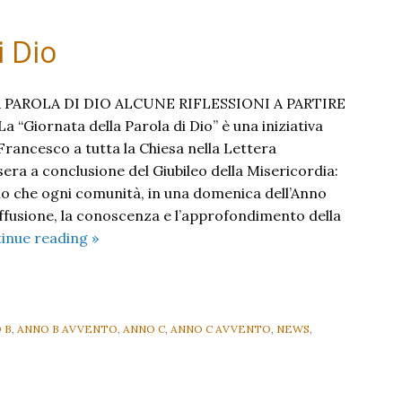
i Dio
PAROLA DI DIO ALCUNE RIFLESSIONI A PARTIRE
“Giornata della Parola di Dio” è una iniziativa
rancesco a tutta la Chiesa nella Lettera
era a conclusione del Giubileo della Misericordia:
o che ogni comunità, in una domenica dell’Anno
iffusione, la conoscenza e l’approfondimento della
Domenica
inue reading
»
della
Parola
di
Dio
 B
,
ANNO B AVVENTO
,
ANNO C
,
ANNO C AVVENTO
,
NEWS
,