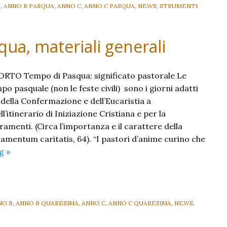
B
,
ANNO B PASQUA
,
ANNO C
,
ANNO C PASQUA
,
NEWS
,
STRUMENTI
squa, materiali generali
RTO Tempo di Pasqua: significato pastorale Le
 pasquale (non le feste civili) sono i giorni adatti
 della Confermazione e dell’Eucaristia a
itinerario di Iniziazione Cristiana e per la
amenti. (Circa l’importanza e il carattere della
amentum caritatis, 64). “I pastori d’anime curino che
Il
ng
»
“lietissimo
spazio”:
Pasqua,
materiali
NO B
,
ANNO B QUARESIMA
,
ANNO C
,
ANNO C QUARESIMA
,
NEWS
,
generali