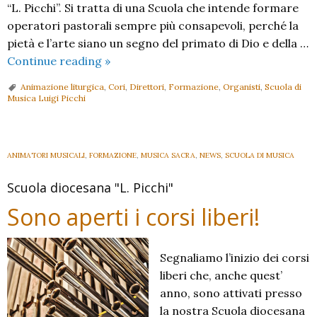
“L. Picchi”. Si tratta di una Scuola che intende formare
operatori pastorali sempre più consapevoli, perché la
pietà e l’arte siano un segno del primato di Dio e della …
Scuola
Continue reading
»
di
Animazione liturgica
,
Cori
,
Direttori
,
Formazione
,
Organisti
,
Scuola di
Musica:
Musica Luigi Picchi
apre
una
nuova
ANIMATORI MUSICALI
,
FORMAZIONE
,
MUSICA SACRA
,
NEWS
,
SCUOLA DI MUSICA
sede
a
Scuola diocesana "L. Picchi"
Sondrio
Sono aperti i corsi liberi!
Segnaliamo l’inizio dei corsi
liberi che, anche quest’
anno, sono attivati presso
la nostra Scuola diocesana