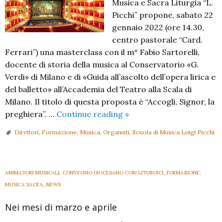
Musica e Sacra Liturgia “L.
Picchi” propone, sabato 22
gennaio 2022 (ore 14.30,
centro pastorale “Card.
Ferrari”) una masterclass con il m° Fabio Sartorelli,
docente di storia della musica al Conservatorio «G.
Verdi» di Milano e di «Guida all’ascolto dell’opera lirica e
del balletto» all’Accademia del Teatro alla Scala di
Milano. Il titolo di questa proposta è “Accogli, Signor, la
“Accogli,
preghiera”. …
Continue reading
»
Signor,
Direttori
,
Formazione
,
Musica
,
Organisti
,
Scuola di Musica Luigi Picchi
la
preghiera”
ANIMATORI MUSICALI
,
CONVEGNO DIOCESANO CORI LITURGICI
,
FORMAZIONE
,
MUSICA SACRA
,
NEWS
Nei mesi di marzo e aprile