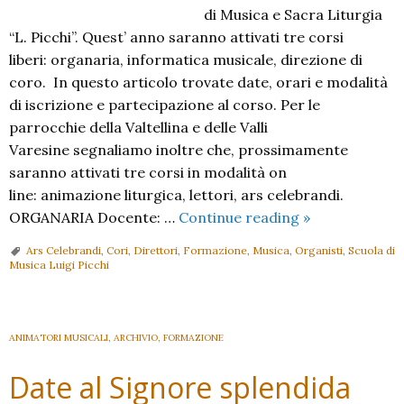
di Musica e Sacra Liturgia
“L. Picchi”. Quest’ anno saranno attivati tre corsi
liberi: organaria, informatica musicale, direzione di
coro. In questo articolo trovate date, orari e modalità
di iscrizione e partecipazione al corso. Per le
parrocchie della Valtellina e delle Valli
Varesine segnaliamo inoltre che, prossimamente
saranno attivati tre corsi in modalità on
line: animazione liturgica, lettori, ars celebrandi.
Sono
ORGANARIA Docente: …
Continue reading
»
aperti
Ars Celebrandi
,
Cori
,
Direttori
,
Formazione
,
Musica
,
Organisti
,
Scuola di
i
Musica Luigi Picchi
corsi
liberi!
ANIMATORI MUSICALI
,
ARCHIVIO
,
FORMAZIONE
Date al Signore splendida