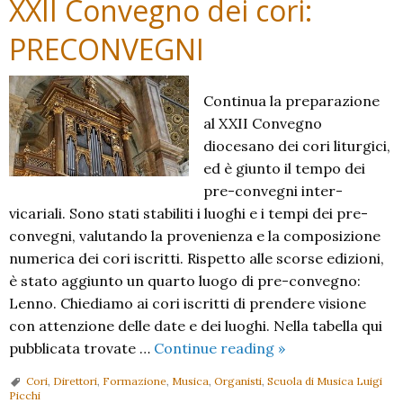
XXII Convegno dei cori:
PRECONVEGNI
Continua la preparazione
al XXII Convegno
diocesano dei cori liturgici,
ed è giunto il tempo dei
pre-convegni inter-
vicariali. Sono stati stabiliti i luoghi e i tempi dei pre-
convegni, valutando la provenienza e la composizione
numerica dei cori iscritti. Rispetto alle scorse edizioni,
è stato aggiunto un quarto luogo di pre-convegno:
Lenno. Chiediamo ai cori iscritti di prendere visione
con attenzione delle date e dei luoghi. Nella tabella qui
XXII
pubblicata trovate …
Continue reading
»
Convegno
Cori
,
Direttori
,
Formazione
,
Musica
,
Organisti
,
Scuola di Musica Luigi
dei
Picchi