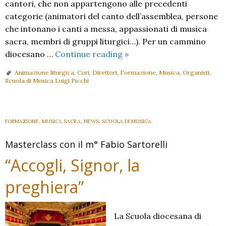
cantori, che non appartengono alle precedenti
categorie (animatori del canto dell’assemblea, persone
che intonano i canti a messa, appassionati di musica
sacra, membri di gruppi liturgici…). Per un cammino
Cori
diocesano …
Continue reading
»
in
Animazione liturgica
,
Cori
,
Direttori
,
Formazione
,
Musica
,
Organisti
,
cammino:
Scuola di Musica Luigi Picchi
ultime
iscrizioni
iscrizioni
FORMAZIONE
,
MUSICA SACRA
,
NEWS
,
SCUOLA DI MUSICA
al
Meeting
Masterclass con il m° Fabio Sartorelli
dei
“Accogli, Signor, la
cantori.
preghiera”
La Scuola diocesana di