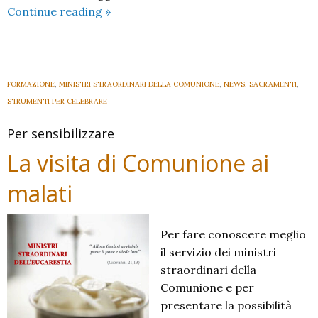
Incontro
Continue reading
»
generale
dei
ministri
della
FORMAZIONE
,
MINISTRI STRAORDINARI DELLA COMUNIONE
,
NEWS
,
SACRAMENTI
,
Comunione
STRUMENTI PER CELEBRARE
Per sensibilizzare
La visita di Comunione ai
malati
Per fare conoscere meglio
il servizio dei ministri
straordinari della
Comunione e per
presentare la possibilità