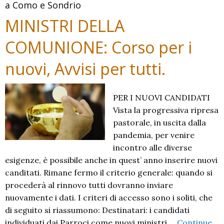
a Como e Sondrio
Comunione:
prossime
MINISTRI DELLA
date
COMUNIONE: Corso per i
nuovi, Avvisi per tutti.
PER I NUOVI CANDIDATI
Vista la progressiva ripresa
pastorale, in uscita dalla
pandemia, per venire
incontro alle diverse
esigenze, è possibile anche in quest’ anno inserire nuovi
canditati. Rimane fermo il criterio generale: quando si
procederà al rinnovo tutti dovranno inviare
nuovamente i dati. I criteri di accesso sono i soliti, che
di seguito si riassumono: Destinatari: i candidati
individuati dai Parroci come nuovi ministri …
Continue