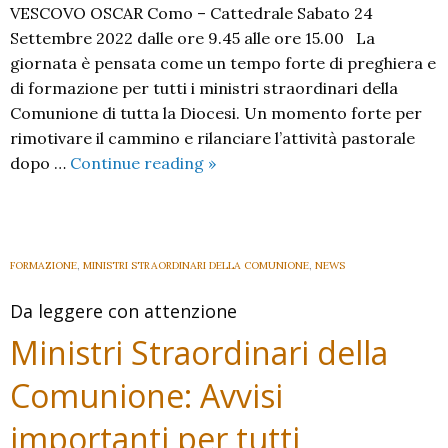
VESCOVO OSCAR Como – Cattedrale Sabato 24
Settembre 2022 dalle ore 9.45 alle ore 15.00 La
giornata è pensata come un tempo forte di preghiera e
di formazione per tutti i ministri straordinari della
Comunione di tutta la Diocesi. Un momento forte per
rimotivare il cammino e rilanciare l’attività pastorale
Incontro
dopo …
Continue reading
»
Diocesano
dei
Ministri
della
FORMAZIONE
,
MINISTRI STRAORDINARI DELLA COMUNIONE
,
NEWS
Comunione
Da leggere con attenzione
Ministri Straordinari della
Comunione: Avvisi
importanti per tutti