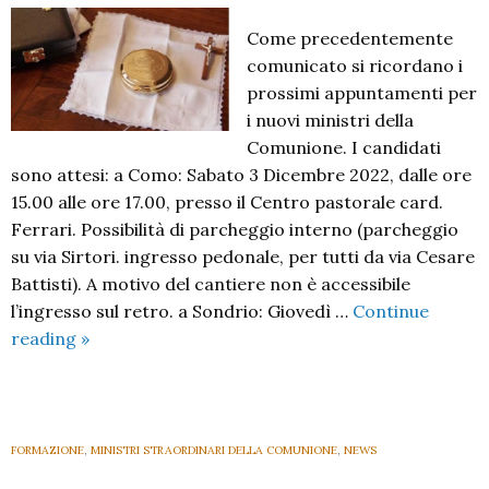
Come precedentemente
comunicato si ricordano i
prossimi appuntamenti per
i nuovi ministri della
Comunione. I candidati
sono attesi: a Como: Sabato 3 Dicembre 2022, dalle ore
15.00 alle ore 17.00, presso il Centro pastorale card.
Ferrari. Possibilità di parcheggio interno (parcheggio
su via Sirtori. ingresso pedonale, per tutti da via Cesare
Battisti). A motivo del cantiere non è accessibile
l’ingresso sul retro. a Sondrio: Giovedì …
Continue
Incontri
reading
»
per
i
nuovi
ministri
FORMAZIONE
,
MINISTRI STRAORDINARI DELLA COMUNIONE
,
NEWS
della