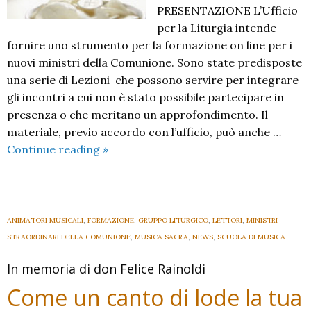
PRESENTAZIONE L’Ufficio
per la Liturgia intende
fornire uno strumento per la formazione on line per i
nuovi ministri della Comunione. Sono state predisposte
una serie di Lezioni che possono servire per integrare
gli incontri a cui non è stato possibile partecipare in
presenza o che meritano un approfondimento. Il
materiale, previo accordo con l’ufficio, può anche …
Nuovi
Continue reading
»
ministri
comunione:
formazione
on
ANIMATORI MUSICALI
,
FORMAZIONE
,
GRUPPO LITURGICO
,
LETTORI
,
MINISTRI
line
STRAORDINARI DELLA COMUNIONE
,
MUSICA SACRA
,
NEWS
,
SCUOLA DI MUSICA
In memoria di don Felice Rainoldi
Come un canto di lode la tua