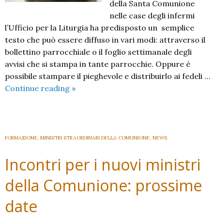
della Santa Comunione
nelle case degli infermi
l’Ufficio per la Liturgia ha predisposto un semplice
testo che può essere diffuso in vari modi: attraverso il
bollettino parrocchiale o il foglio settimanale degli
avvisi che si stampa in tante parrocchie. Oppure è
possibile stampare il pieghevole e distribuirlo ai fedeli …
La
Continue reading
»
visita
di
Comunione
ai
FORMAZIONE
,
MINISTRI STRAORDINARI DELLA COMUNIONE
,
NEWS
malati
Incontri per i nuovi ministri
della Comunione: prossime
date