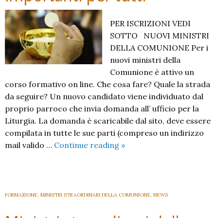
PER ISCRIZIONI VEDI
SOTTO NUOVI MINISTRI
DELLA COMUNIONE Per i
nuovi ministri della
Comunione è attivo un
corso formativo on line. Che cosa fare? Quale la strada
da seguire? Un nuovo candidato viene individuato dal
proprio parroco che invia domanda all’ ufficio per la
Liturgia. La domanda è scaricabile dal sito, deve essere
compilata in tutte le sue parti (compreso un indirizzo
Ministri
mail valido …
Continue reading
»
Straordinari
della
Comunione:
Avvisi
FORMAZIONE
,
MINISTRI STRAORDINARI DELLA COMUNIONE
,
NEWS
importanti
per