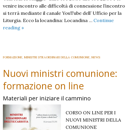
venire incontro alle difficoltà di connessione l’incontro
si terrà mediante il canale YouTube dell’ Ufficio per la
Liturgia. Ecco la locandina: Locandina …
Continue
Incontro
reading
»
on
line
per
i
FORMAZIONE
,
MINISTRI STRAORDINARI DELLA COMUNIONE
,
NEWS
ministri
Nuovi ministri comunione:
straordinari
formazione on line
Materiali per iniziare il cammino
CORSO ON LINE PER I
NUOVI MINISTRI DELLA
COMUNIONE