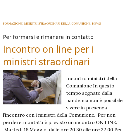
straordinari
della
Comunione:
Avvisi
FORMAZIONE
,
MINISTRI STRAORDINARI DELLA COMUNIONE
,
NEWS
Dicembre
Per formarsi e rimanere in contatto
2021
Incontro on line per i
ministri straordinari
Incontro ministri della
Comunione In questo
tempo segnato dalla
pandemia non è possibile
vivere in presenza
l’incontro con i ministri della Comunione. Per non
perdere i contatti è previsto un incontro ON LINE.
Martedì 18 Maggio dalle ore 20.30 alle ore 22.00 Per