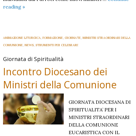
MINISTRI
reading
»
DELLA
COMUNIONE:
Corso
per
ANIMAZIONE LITURGICA
,
FORMAZIONE
,
GIORNATE
,
MINISTRI STRAORDINARI DELLA
i
COMUNIONE
,
NEWS
,
STRUMENTI PER CELEBRARE
nuovi,
Giornata di Spiritualità
Avvisi
per
Incontro Diocesano dei
tutti.
Ministri della Comunione
GIORNATA DIOCESANA DI
SPIRITUALITA’ PER I
MINISTRI STRAORDINARI
DELLA COMUNIONE
EUCARISTICA CON IL