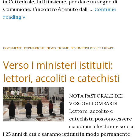
in Cattedrale, tutti insieme, per dare un segno di
Comunione. L’incontro è tenuto dall’ …
Continue
Incontro
reading
»
generale
dei
Ministri
della
DOCUMENTI
,
FORMAZIONE
,
NEWS
,
NORME
,
STRUMENTI PER CELEBRARE
Comunione
Verso i ministeri istituiti:
lettori, accoliti e catechisti
NOTA PASTORALE DEI
VESCOVI LOMBARDI
Lettore, accolito e
catechista possono essere
sia uomini che donne sopra
i 25 anni di età e saranno istituiti in modo permanente