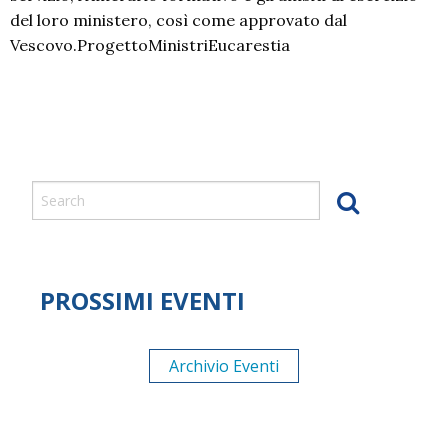
del loro ministero, così come approvato dal
Vescovo.ProgettoMinistriEucarestia
P
o
s
t
N
a
PROSSIMI EVENTI
v
i
g
Archivio Eventi
a
t
i