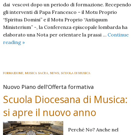
dai vescovi dopo un periodo di formazione. Recependo
gli interventi di Papa Francesco – il Motu Proprio
“Spiritus Domini” e il Motu Proprio “Antiquum
Ministerium” -, la Conferenza episcopale lombarda ha
elaborato una Nota per orientare la prassi …
Continue
Verso
reading
»
i
ministeri
istituiti:
lettori,
FORMAZIONE
,
MUSICA SACRA
,
NEWS
,
SCUOLA DI MUSICA
accoliti
Nuovo Piano dell'Offerta formativa
e
catechisti
Scuola Diocesana di Musica:
si apre il nuovo anno
Perché No? Anche nel