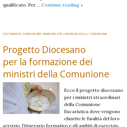
Scuola
qualificato. Per …
Continue reading
»
Diocesana
di
Musica
e
DOCUMENTI
,
FORMAZIONE
,
MINISTRI STRAORDINARI DELLA COMUNIONE
Liturgia:
Progetto Diocesano
nuovo
anno
per la formazione dei
ministri della Comunione
Ecco il progetto diocesano
per i ministri straordinari
della Comunione
Eucaristica dove vengono
chiarite le finalità del loro
servizio, l’itinerario formativo e gli ambiti di esercizio