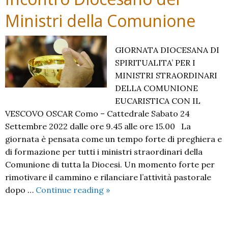
Ministri della Comunione
GIORNATA DIOCESANA DI
SPIRITUALITA’ PER I
MINISTRI STRAORDINARI
DELLA COMUNIONE
EUCARISTICA CON IL
VESCOVO OSCAR Como – Cattedrale Sabato 24
Settembre 2022 dalle ore 9.45 alle ore 15.00 La
giornata è pensata come un tempo forte di preghiera e
di formazione per tutti i ministri straordinari della
Comunione di tutta la Diocesi. Un momento forte per
rimotivare il cammino e rilanciare l’attività pastorale
Incontro
dopo …
Continue reading
»
Diocesano
dei
Ministri