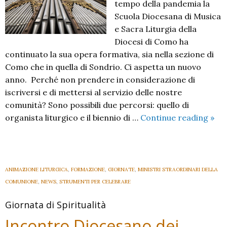
tempo della pandemia la
Scuola Diocesana di Musica
e Sacra Liturgia della
Diocesi di Como ha
continuato la sua opera formativa, sia nella sezione di
Como che in quella di Sondrio. Ci aspetta un nuovo
anno. Perché non prendere in considerazione di
iscriversi e di mettersi al servizio delle nostre
comunità? Sono possibili due percorsi: quello di
Scuo
organista liturgico e il biennio di …
Continue reading
»
Dio
di
Musi
si
ANIMAZIONE LITURGICA
,
FORMAZIONE
,
GIORNATE
,
MINISTRI STRAORDINARI DELLA
apr
COMUNIONE
,
NEWS
,
STRUMENTI PER CELEBRARE
il
Giornata di Spiritualità
nuo
ann
Incontro Diocesano dei