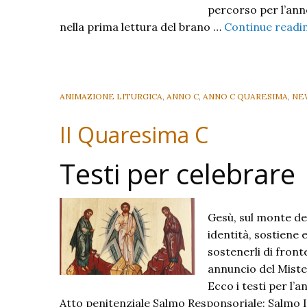
percorso per l’ann
nella prima lettura del brano …
Continue readi
ANIMAZIONE LITURGICA
,
ANNO C
,
ANNO C QUARESIMA
,
NE
II Quaresima C
Testi per celebrare
Gesù, sul monte del
identità, sostiene 
sostenerli di front
annuncio del Miste
Ecco i testi per l’
Atto penitenziale Salmo Responsoriale: Salmo I