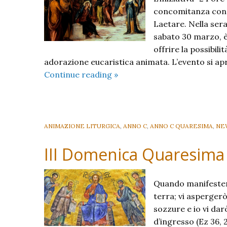
concomitanza con 
Laetare. Nella sera
sabato 30 marzo, è 
offrire la possibil
adorazione eucaristica animata. L’evento si apr
24
Continue reading
»
ore
per
il
Signore
ANIMAZIONE LITURGICA
,
ANNO C
,
ANNO C QUARESIMA
,
NE
2019
III Domenica Quaresima
Quando manifesterò 
terra; vi aspergerò
sozzure e io vi dar
d’ingresso (Ez 36,