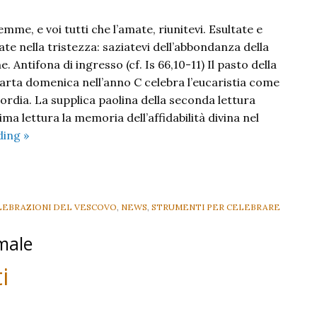
emme, e voi tutti che l’amate, riunitevi. Esultate e
vate nella tristezza: saziatevi dell’abbondanza della
 Antifona di ingresso (cf. Is 66,10-11) Il pasto della
arta domenica nell’anno C celebra l’eucaristia come
ordia. La supplica paolina della seconda lettura
ima lettura la memoria dell’affidabilità divina nel
IV
ding
»
e
V
di
Quaresima
LEBRAZIONI DEL VESCOVO
,
NEWS
,
STRUMENTI PER CELEBRARE
C
male
i