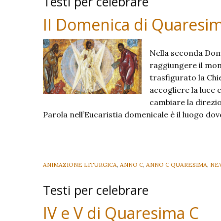
Testi per celebrare
II Domenica di Quaresi
Nella seconda Dom
raggiungere il mon
trasfigurato la Ch
accogliere la luce 
cambiare la direzio
Parola nell’Eucaristia domenicale è il luogo do
ANIMAZIONE LITURGICA
,
ANNO C
,
ANNO C QUARESIMA
,
NE
Testi per celebrare
IV e V di Quaresima C