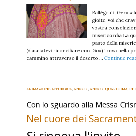
Rallégrati, Gerusal
gioite, voi che era
vostra consolazione.
misericordia La qu
pasto della miseric
(«lasciatevi riconciliare con Dio») trova nella pr
cammino attraverso il deserto …
Continue rea
ANIMAZIONE LITURGICA
,
ANNO C
,
ANNO C QUARESIMA
,
CE
Con lo sguardo alla Messa Cris
Nel cuore dei Sacrament
Si rinnova l'invito