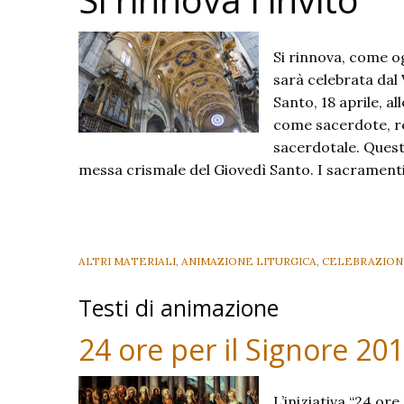
Si rinnova, come o
sarà celebrata dal
Santo, 18 aprile, al
come sacerdote, re
sacerdotale. Quest
messa crismale del Giovedì Santo. I sacramen
ALTRI MATERIALI
,
ANIMAZIONE LITURGICA
,
CELEBRAZIONI
Testi di animazione
24 ore per il Signore 20
L’iniziativa “24 or