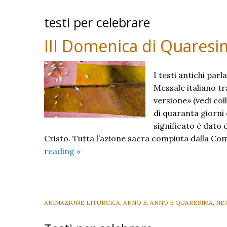
testi per celebrare
III Domenica di Quaresi
I testi antichi par
Messale italiano t
versione» (vedi col
di quaranta giorni c
significato è dato 
Cristo. Tutta l’azione sacra compiuta dalla Com
III
reading
»
Domenica
di
Quaresima
B
ANIMAZIONE LITURGICA
,
ANNO B
,
ANNO B QUARESIMA
,
NE