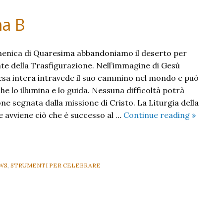
ma B
enica di Quaresima abbandoniamo il deserto per
te della Trasfigurazione. Nell’immagine di Gesù
iesa intera intravede il suo cammino nel mondo e può
che lo illumina e lo guida. Nessuna difficoltà potrà
ne segnata dalla missione di Cristo. La Liturgia della
II
ve avviene ciò che è successo al …
Continue reading
»
Domeni
di
Quares
B
WS
,
STRUMENTI PER CELEBRARE