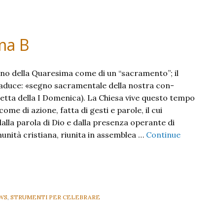
ma B
lano della Quaresima come di un “sacramento”; il
raduce: «segno sacramentale della nostra con-
letta della I Domenica). La Chiesa vive questo tempo
ome di azione, fatta di gesti e parole, il cui
dalla parola di Dio e dalla presenza operante di
unità cristiana, riunita in assemblea …
Continue
WS
,
STRUMENTI PER CELEBRARE