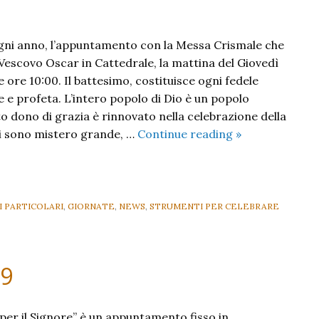
gni anno, l’appuntamento con la Messa Crismale che
 Vescovo Oscar in Cattedrale, la mattina del Giovedì
le ore 10:00. Il battesimo, costituisce ogni fedele
 e profeta. L’intero popolo di Dio è un popolo
o dono di grazia è rinnovato nella celebrazione della
Nel
ti sono mistero grande, …
Continue reading
»
cuore
dei
Sacramenti
 PARTICOLARI
,
GIORNATE
,
NEWS
,
STRUMENTI PER CELEBRARE
19
e per il Signore” è un appuntamento fisso in