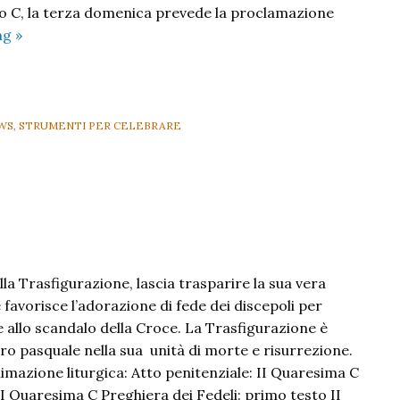
o C, la terza domenica prevede la proclamazione
III
ng
»
Domenica
Quaresima
C
WS
,
STRUMENTI PER CELEBRARE
la Trasfigurazione, lascia trasparire la sua vera
e favorisce l’adorazione di fede dei discepoli per
e allo scandalo della Croce. La Trasfigurazione è
ro pasquale nella sua unità di morte e risurrezione.
animazione liturgica: Atto penitenziale: II Quaresima C
I Quaresima C Preghiera dei Fedeli: primo testo II