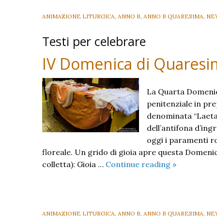
ANIMAZIONE LITURGICA
,
ANNO B
,
ANNO B QUARESIMA
,
NE
Testi per celebrare
IV Domenica di Quaresi
La Quarta Domenic
penitenziale in pre
denominata “Laetare
dell’antifona d’ing
oggi i paramenti r
floreale. Un grido di gioia apre questa Domenica:
IV
colletta): Gioia …
Continue reading
»
Domenica
di
Quaresima
B
ANIMAZIONE LITURGICA
,
ANNO B
,
ANNO B QUARESIMA
,
NE