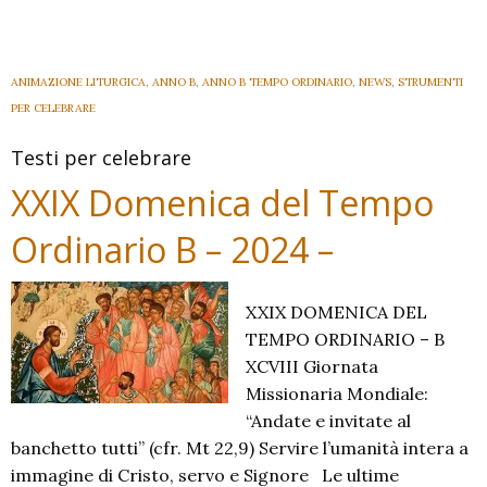
del
Tempo
Ordinario
ANIMAZIONE LITURGICA
,
ANNO B
,
ANNO B TEMPO ORDINARIO
,
NEWS
,
STRUMENTI
B
PER CELEBRARE
–
Testi per celebrare
2024
–
XXIX Domenica del Tempo
Ordinario B – 2024 –
XXIX DOMENICA DEL
TEMPO ORDINARIO – B
XCVIII Giornata
Missionaria Mondiale:
“Andate e invitate al
banchetto tutti” (cfr. Mt 22,9) Servire l’umanità intera a
immagine di Cristo, servo e Signore Le ultime