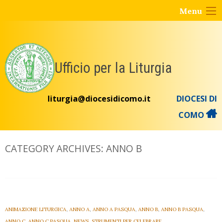
Skip
Menu
to
content
Ufficio per la Liturgia
liturgia@diocesidicomo.it
DIOCESI DI
COMO
CATEGORY ARCHIVES:
ANNO B
ANIMAZIONE LITURGICA
,
ANNO A
,
ANNO A PASQUA
,
ANNO B
,
ANNO B PASQUA
,
ANNO C
,
ANNO C PASQUA
,
NEWS
,
STRUMENTI PER CELEBRARE