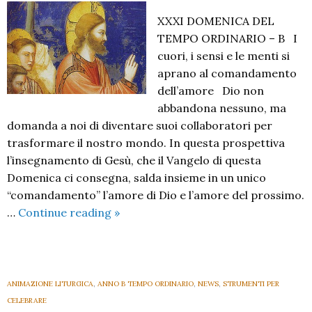
XXXI DOMENICA DEL
TEMPO ORDINARIO – B I
cuori, i sensi e le menti si
aprano al comandamento
dell’amore Dio non
abbandona nessuno, ma
domanda a noi di diventare suoi collaboratori per
trasformare il nostro mondo. In questa prospettiva
l’in­segnamento di Gesù, che il Vangelo di questa
Domenica ci consegna, salda insieme in un unico
“comandamento” l’amore di Dio e l’amore del prossimo.
XXXI
…
Continue reading
»
Domenica
del
Tempo
Ordinario
ANIMAZIONE LITURGICA
,
ANNO B TEMPO ORDINARIO
,
NEWS
,
STRUMENTI PER
–
CELEBRARE