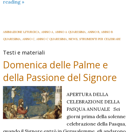
Il
reading
»
“lietissimo
spazio”:
Pasqua,
materiali
ANIMAZIONE LITURGICA
,
ANNO A
,
ANNO A QUARESIMA
,
ANNO B
,
ANNO B
generali
QUARESIMA
,
ANNO C
,
ANNO C QUARESIMA
,
NEWS
,
STRUMENTI PER CELEBRARE
Testi e materiali
Domenica delle Palme e
della Passione del Signore
APERTURA DELLA
CELEBRAZIONE DELLA
PASQUA ANNUALE Sei
giorni prima della solenne
celebrazione della Pasqua,
quando il Signore entrò in Gerusalemme, gli andarono