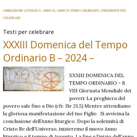
Cristo
Re
ANIMAZIONE LITURGICA
,
ANNO B
,
ANNO B TEMPO ORDINARIO
,
STRUMENTI PER
dell’
CELEBRARE
Universo
Testi per celebrare
B
–
XXXIII Domenica del Tempo
2024
Ordinario B – 2024 –
–
XXXIII DOMENICA DEL
TEMPO ORDINARIO – B
VIII Giornata Mondiale dei
poveri: La preghiera del
povero sale fino a Dio (cfr. Sir 21,5) Mentre attendiamo
la gloriosa manifestazione del tuo Figlio Si avvicina la
conclusione dell’Anno liturgico. Dopo la solennità di
Cristo Re dell’Universo, inizieremo il nuovo Anno
liturgico e il tempo di Avvento. La fine e l’inizio dell’anno