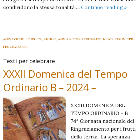
XXXIII
condividono la stessa tonalità …
Continue reading
»
Domen
del
Temp
Ordina
ANIMAZIONE LITURGICA
,
ANNO B
,
ANNO B TEMPO ORDINARIO
,
NEWS
,
STRUMENTI
B
PER CELEBRARE
–
Testi per celebrare
2024
–
XXXII Domenica del Tempo
Ordinario B – 2024 –
XXXII DOMENICA DEL
TEMPO ORDINARIO – B
74ª Giornata nazionale del
Ringraziamento per i frutti
della terra: “La speranza