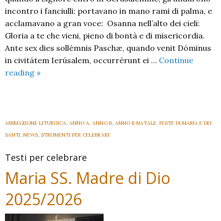
incontro i fanciulli: portavano in mano rami di palma, e
acclamavano a gran voce: Osanna nell’alto dei cieli:
Gloria a te che vieni, pieno di bontà e di misericordia.
Ante sex dies sollémnis Paschæ, quando venit Dóminus
in civitátem Ierúsalem, occurrérunt ei …
Continue
Domenica
reading
»
delle
Palme
e
della
ANIMAZIONE LITURGICA
,
ANNO A
,
ANNO B
,
ANNO B NATALE
,
FESTE DI MARIA E DEI
Passione
SANTI
,
NEWS
,
STRUMENTI PER CELEBRARE
del
Testi per celebrare
Signore
Maria SS. Madre di Dio
2025/2026