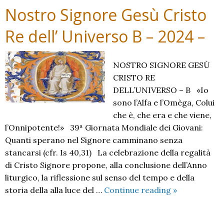
Nostro Signore Gesù Cristo
Re dell’ Universo B – 2024 –
NOSTRO SIGNORE GESÙ
CRISTO RE
DELL’UNIVERSO – B «Io
sono l’Alfa e l’Omèga, Colui
che è, che era e che viene,
l’Onnipotente!» 39ª Giornata Mondiale dei Giovani:
Quanti sperano nel Signore camminano senza
stancarsi (cfr. Is 40,31) La celebrazione della regalità
di Cristo Signore propone, alla conclusione dell’Anno
liturgico, la riflessione sul senso del tempo e della
Nostro
storia della alla luce del …
Continue reading
»
Signore
Gesù