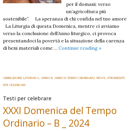
per il domani: verso
un’agricoltura più
sostenibile”. La speranza di chi confida nel tuo amore
La Liturgia di questa Domenica, mentre ci avviamo
verso la conclusione dell’Anno liturgico, ci provoca
presentandoci la povertà e la situazione della carenza
XXXII
di beni materiali come …
Continue reading
»
Domenica
del
Tempo
Ordinario
ANIMAZIONE LITURGICA
,
ANNO B
,
ANNO B TEMPO ORDINARIO
,
NEWS
,
STRUMENTI
B
PER CELEBRARE
–
Testi per celebrare
2024
–
XXXI Domenica del Tempo
Ordinario – B _ 2024