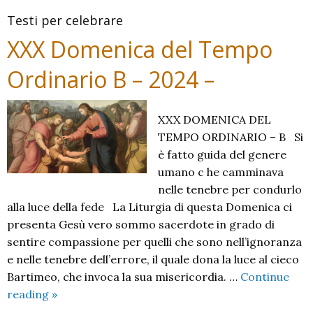
B
Testi per celebrare
_
2024
XXX Domenica del Tempo
Ordinario B – 2024 –
XXX DOMENICA DEL
TEMPO ORDINARIO – B Si
è fatto guida del genere
umano c he camminava
nelle tenebre per condurlo
alla luce della fede La Liturgia di questa Domenica ci
presenta Gesù vero sommo sacerdote in grado di
sentire compassione per quelli che sono nell’ignoranza
e nelle tenebre dell’errore, il quale dona la luce al cieco
Bartimeo, che invoca la sua misericordia. …
Continue
XXX
reading
»
Domenica