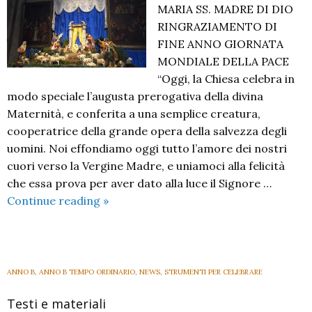
MARIA SS. MADRE DI DIO
RINGRAZIAMENTO DI
FINE ANNO GIORNATA
MONDIALE DELLA PACE
“Oggi, la Chiesa celebra in
modo speciale l’augusta prerogativa della divina
Maternità, e conferita a una semplice creatura,
cooperatrice della grande opera della salvezza degli
uomini. Noi effondiamo oggi tutto l’amore dei nostri
cuori verso la Vergine Madre, e uniamoci alla felicità
che essa prova per aver dato alla luce il Signore …
Maria
Continue reading
»
SS.
Madre
di
Dio
ANNO B
,
ANNO B TEMPO ORDINARIO
,
NEWS
,
STRUMENTI PER CELEBRARE
2025/2026
Testi e materiali