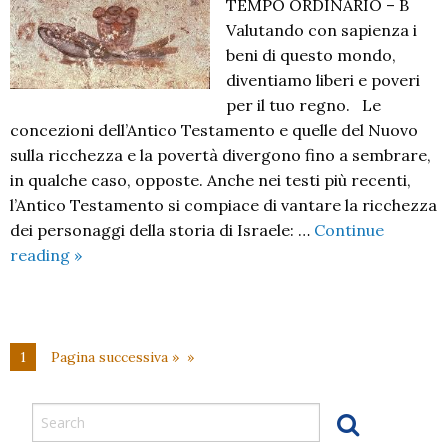
TEMPO ORDINARIO – B
Valutando con sapienza i
beni di questo mondo,
diventiamo liberi e poveri
per il tuo regno. Le
concezioni dell’Antico Testamento e quelle del Nuovo
sulla ricchezza e la povertà divergono fino a sembrare,
in qualche caso, opposte. Anche nei testi più recenti,
l’Antico Testamento si compiace di vantare la ricchezza
dei personaggi della storia di Israele: …
Continue
XXVIII
reading
»
Domenica
del
Tempo
Ordinario
1
Pagina successiva »
B
(2024)