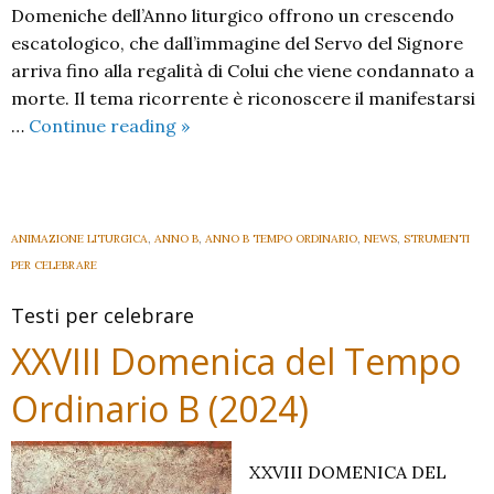
Domeniche dell’Anno liturgico offrono un crescendo
escatologico, che dall’immagine del Servo del Signore
arriva fino alla regalità di Colui che viene condannato a
morte. Il tema ricorrente è riconoscere il manifestarsi
XXIX
…
Continue reading
»
Domenica
del
Tempo
Ordinario
ANIMAZIONE LITURGICA
,
ANNO B
,
ANNO B TEMPO ORDINARIO
,
NEWS
,
STRUMENTI
B
PER CELEBRARE
–
Testi per celebrare
2024
–
XXVIII Domenica del Tempo
Ordinario B (2024)
XXVIII DOMENICA DEL