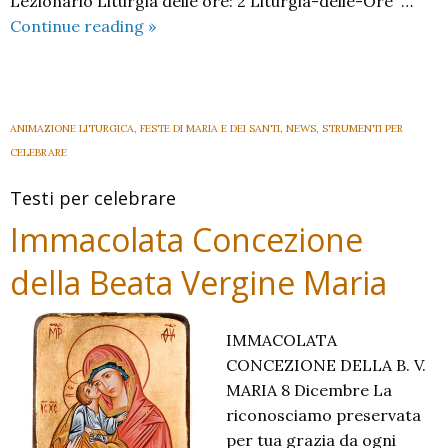
Lezionario Liturgia delle ore: 2 Liturgia-delle-Ore …
Memoria
Continue reading
»
di
Maria
Madre
della
ANIMAZIONE LITURGICA
,
FESTE DI MARIA E DEI SANTI
,
NEWS
,
STRUMENTI PER
Chiesa
CELEBRARE
Testi per celebrare
Immacolata Concezione
della Beata Vergine Maria
IMMACOLATA
CONCEZIONE DELLA B. V.
MARIA 8 Dicembre La
riconosciamo preservata
per tua grazia da ogni