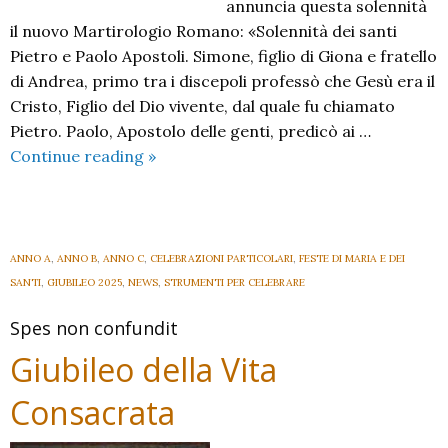
annuncia questa solennità
il nuovo Martirologio Romano: «Solennità dei santi
Pietro e Paolo Apostoli. Simone, figlio di Giona e fratello
di Andrea, primo tra i discepoli professò che Gesù era il
Cristo, Figlio del Dio vivente, dal quale fu chiamato
Pietro. Paolo, Apostolo delle genti, predicò ai …
Santi
Continue reading
»
Pietro
e
Paolo
ANNO A
,
ANNO B
,
ANNO C
,
CELEBRAZIONI PARTICOLARI
,
FESTE DI MARIA E DEI
SANTI
,
GIUBILEO 2025
,
NEWS
,
STRUMENTI PER CELEBRARE
Spes non confundit
Giubileo della Vita
Consacrata