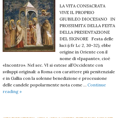
LA VITA CONSACRATA
VIVE IL PROPRIO
GIUBILEO DIOCESANO IN
PROSSIMITA’ DELLA FESTA
DELLA PRESENTAZIONE
DEL SIGNORE Festa delle
luci (cfr Lc 2, 30-32), ebbe
origine in Oriente con il
nome di «Ipapante», cioè
«Incontro». Nel sec. VI si estese all’Occidente con
sviluppi originali: a Roma con carattere più penitenziale
e in Gallia con la solenne benedizione e processione
delle candele popolarmente nota come …
Continue
Giubileo
reading
»
della
Vita
Consacrata