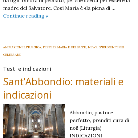
da ogni ombra di peccato, perché scelta per essere la
madre del Salvatore. Così Maria è «la piena di …
Immacolata
Continue reading
»
Concezione
della
Beata
Vergine
ANIMAZIONE LITURGICA
,
FESTE DI MARIA E DEI SANTI
,
NEWS
,
STRUMENTI PER
Maria
CELEBRARE
e
Testi e indicazioni
II
Domenica
Sant’Abbondio: materiali e
di
indicazioni
Avvento
Abbondio, pastore
perfetto, prenditi cura di
noi! (Liturgia)
INDICAZIONI