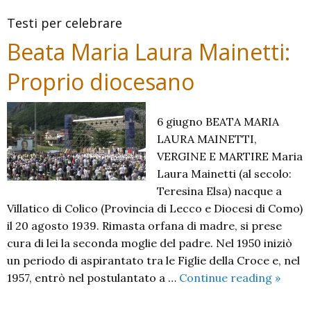
dell’
Testi per celebrare
universo
2023
Beata Maria Laura Mainetti:
A
Proprio diocesano
6 giugno BEATA MARIA
LAURA MAINETTI,
VERGINE E MARTIRE Maria
Laura Mainetti (al secolo:
Teresina Elsa) nacque a
Villatico di Colico (Provincia di Lecco e Diocesi di Como)
il 20 agosto 1939. Rimasta orfana di madre, si prese
cura di lei la seconda moglie del padre. Nel 1950 iniziò
un periodo di aspirantato tra le Figlie della Croce e, nel
Beata
1957, entrò nel postulantato a …
Continue reading
»
Maria