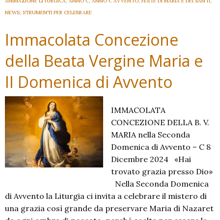
ANIMAZIONE LITURGICA
,
ANNO C
,
ANNO C AVVENTO
,
FESTE DI MARIA E DEI SANTI
,
NEWS
,
STRUMENTI PER CELEBRARE
Immacolata Concezione
della Beata Vergine Maria e
II Domenica di Avvento
IMMACOLATA
CONCEZIONE DELLA B. V.
MARIA nella Seconda
Domenica di Avvento – C 8
Dicembre 2024 «Hai
trovato grazia presso Dio»
Nella Seconda Domenica
di Avvento la Liturgia ci invita a celebrare il mistero di
una grazia così grande da preservare Maria di Nazaret