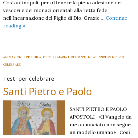
Costantinopoli, per ottenere la piena adesione dei
vescovi e dei monaci orientali alla retta fede
nell’Incarnazione del Figlio di Dio. Grazie …
Continue
Sant’
reading
»
Abbondio,
patrono
principale
della
ANIMAZIONE LITURGICA
,
FESTE DI MARIA E DEI SANTI
,
NEWS
,
STRUMENTI PER
Chiesa
CELEBRARE
di
Testi per celebrare
Como
Santi Pietro e Paolo
SANTI PIETRO E PAOLO
APOSTOLI «Il Vangelo da
me annunciato non segue
un modello umano» Così