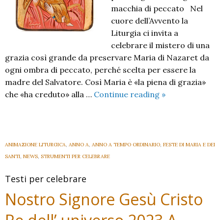
macchia di peccato Nel
cuore dell’Avvento la
Liturgia ci invita a
celebrare il mistero di una
grazia così grande da preservare Maria di Nazaret da
ogni ombra di peccato, perché scelta per essere la
madre del Salvatore. Così Maria è «la piena di grazia»
Immacolata
che «ha creduto» alla …
Continue reading
»
Concezione
della
Beata
Vergine
ANIMAZIONE LITURGICA
,
ANNO A
,
ANNO A TEMPO ORDINARIO
,
FESTE DI MARIA E DEI
Maria
SANTI
,
NEWS
,
STRUMENTI PER CELEBRARE
Testi per celebrare
Nostro Signore Gesù Cristo