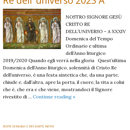
Re dell’ universo 2023 A
NOSTRO SIGNORE GESÙ
CRISTO RE
DELL’UNIVERSO – A XXXIV
Domenica del Tempo
Ordinario e ultima
dell’Anno liturgico
2019/2020 Quando egli verrà nella gloria Quest’ultima
Domenica dell’Anno liturgico, solennità di Cristo Re
dell’universo, è una festa sintetica che, da una parte,
chiude e, dall’altra, apre la porta, il cuore, la vita a colui
che è, che era e che viene, mostrandoci il Signore
Nostro
rivestito di …
Continue reading
»
Signore
Gesù
Cristo
Re
FESTE DI MARIA E DEI SANTI
,
NEWS