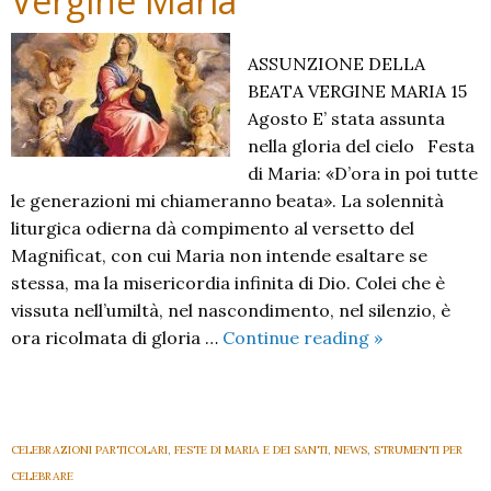
Vergine Maria
ASSUNZIONE DELLA
BEATA VERGINE MARIA 15
Agosto E’ stata assunta
nella gloria del cielo Festa
di Maria: «D’ora in poi tutte
le generazioni mi chiameranno beata». La solennità
liturgica odierna dà compimento al versetto del
Magnificat, con cui Maria non intende esaltare se
stessa, ma la misericordia infinita di Dio. Colei che è
vissuta nell’umiltà, nel nascondimento, nel silenzio, è
Assunzione
ora ricolmata di gloria …
Continue reading
»
della
Beata
Vergine
Maria
CELEBRAZIONI PARTICOLARI
,
FESTE DI MARIA E DEI SANTI
,
NEWS
,
STRUMENTI PER
CELEBRARE