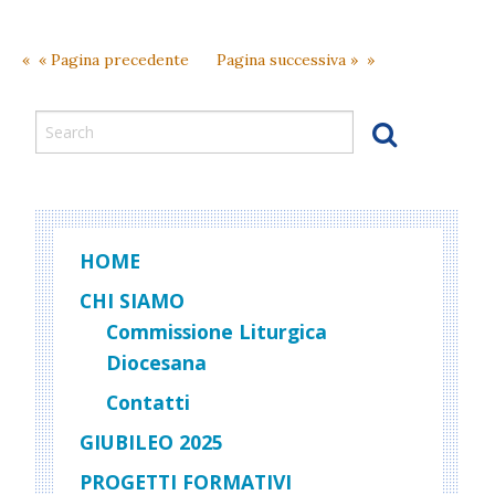
Laura
Mainet
Propri
« Pagina precedente
Pagina successiva »
dioces
HOME
CHI SIAMO
Commissione Liturgica
Diocesana
Contatti
GIUBILEO 2025
PROGETTI FORMATIVI