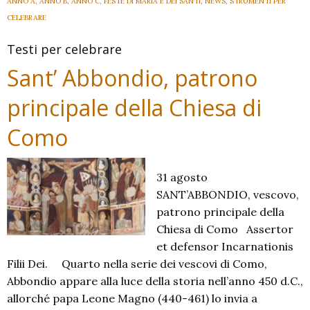
ANNO A
,
ANNO B
,
ANNO C
,
FESTE DI MARIA E DEI SANTI
,
NEWS
,
STRUMENTI PER
CELEBRARE
Testi per celebrare
Sant’ Abbondio, patrono
principale della Chiesa di
Como
31 agosto
SANT’ABBONDIO, vescovo,
patrono principale della
Chiesa di Como Assertor
et defensor Incarnationis
Filii Dei. Quarto nella serie dei vescovi di Como,
Abbondio appare alla luce della storia nell’anno 450 d.C.,
allorché papa Leone Magno (440-461) lo invia a