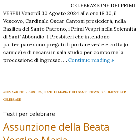
CELEBRAZIONE DEI PRIMI
VESPRI Venerdì 30 Agosto 2024 alle ore 18.30, il
Vescovo, Cardinale Oscar Cantoni presiederà, nella
Basilica del Santo Patrono, i Primi Vespri nella Solennità
di Sant’ Abbondio. I Presbiteri che intendono
partecipare sono pregati di portare veste e cotta (o
camice) e di recarsi in sala studio per comporre la
Sant’Abbond
processione di ingresso. …
Continue reading
»
materiali
e
indicazioni
ANIMAZIONE LITURGICA
,
FESTE DI MARIA E DEI SANTI
,
NEWS
,
STRUMENTI PER
CELEBRARE
Testi per celebrare
Assunzione della Beata