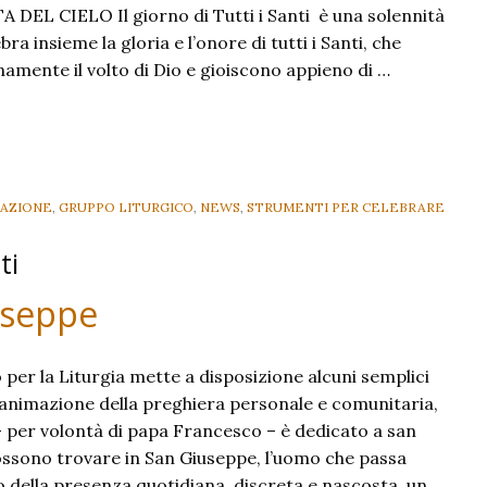
A DEL CIELO Il giorno di Tutti i Santi è una solennità
ebra insieme la gloria e l’onore di tutti i Santi, che
mente il volto di Dio e gioiscono appieno di …
AZIONE
,
GRUPPO LITURGICO
,
NEWS
,
STRUMENTI PER CELEBRARE
ti
useppe
 per la Liturgia mette a disposizione alcuni semplici
 l’animazione della preghiera personale e comunitaria,
– per volontà di papa Francesco – è dedicato a san
ossono trovare in San Giuseppe, l’uomo che passa
o della presenza quotidiana, discreta e nascosta, un