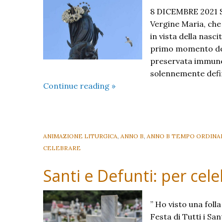
8 DICEMBRE 2021 S
Vergine Maria, che
in vista della nascit
primo momento dell
preservata immune 
solennemente defini
Immacolata
Continue reading
»
Concezione
2021
ANIMAZIONE LITURGICA
,
ANNO B
,
ANNO B TEMPO ORDINA
CELEBRARE
Santi e Defunti: per cele
” Ho visto una foll
Festa di Tutti i Sa