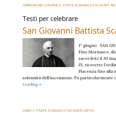
ANIMAZIONE LITURGICA
,
FESTE DI MARIA E DEI SANTI
,
NE
Testi per celebrare
San Giovanni Battista Sc
1° giugno SAN G
Fino Mornasco, dioc
sacerdote il 30 ma
IX, ricevette l’ord
Piacenza fino alla
solennità dell’Ascensione. Fu particolarmente d
San
reading
»
Giovanni
Battista
Scalabrini
ANNO C
,
FESTE DI MARIA E DEI SANTI
,
NEWS