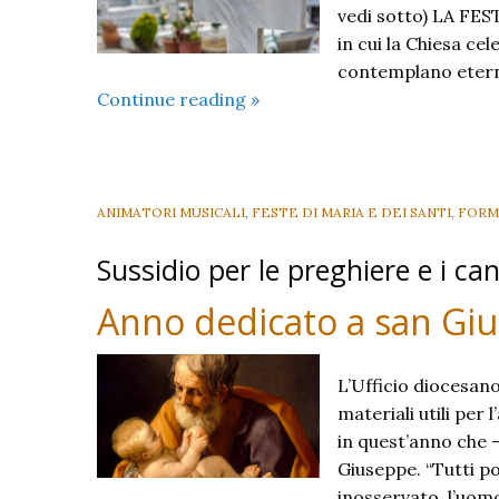
vedi sotto) LA FEST
in cui la Chiesa cel
contemplano eterna
Santi
Continue reading
»
e
Defunti:
per
celebrare
ANIMATORI MUSICALI
,
FESTE DI MARIA E DEI SANTI
,
FORM
e
Sussidio per le preghiere e i can
riflettere
Anno dedicato a san Gi
L’Ufficio diocesano
materiali utili per
in quest’anno che 
Giuseppe. “Tutti p
inosservato, l’uom