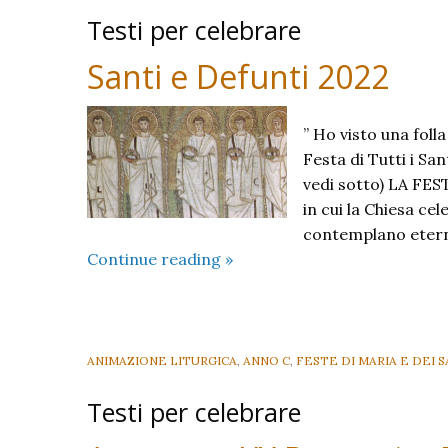
Testi per celebrare
Santi e Defunti 2022
” Ho visto una foll
Festa di Tutti i Sa
vedi sotto) LA FEST
in cui la Chiesa cel
contemplano eterna
Santi
Continue reading
»
e
Defunti
2022
ANIMAZIONE LITURGICA
,
ANNO C
,
FESTE DI MARIA E DEI S
Testi per celebrare