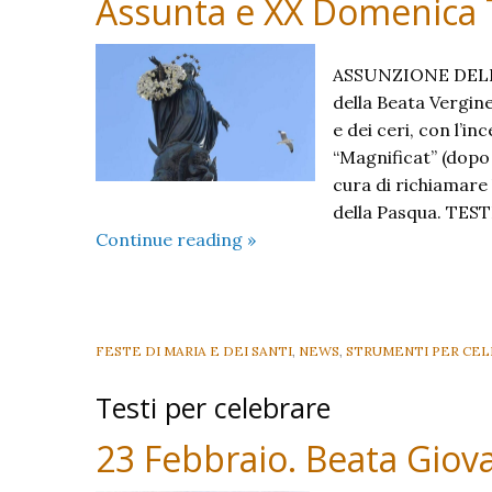
Assunta e XX Domenica
ASSUNZIONE DELLA
della Beata Vergin
e dei ceri, con l’in
“Magnificat” (dopo 
cura di richiamare
della Pasqua. TEST
Assunta
Continue reading
»
e
XX
Domenica
Tempo
FESTE DI MARIA E DEI SANTI
,
NEWS
,
STRUMENTI PER CE
Ordinario
Testi per celebrare
C
23 Febbraio. Beata Giov