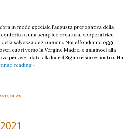
lebra in modo speciale l’augusta prerogativa della
e conferita a una semplice creatura, cooperatrice
 della salvezza degli uomini. Noi effondiamo oggi
ostri cuori verso la Vergine Madre, e uniamoci alla
rova per aver dato alla luce il Signore suo e nostro. Ha
Maria
tinue reading
»
SS.
Madre
di
Dio
ANTI
,
NEWS
 2021