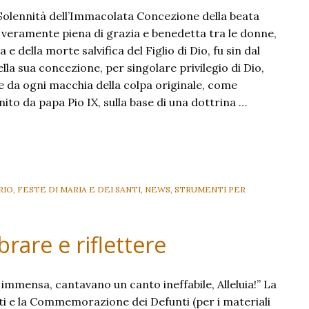
olennità dell’Immacolata Concezione della beata
 veramente piena di grazia e benedetta tra le donne,
a e della morte salvifica del Figlio di Dio, fu sin dal
a sua concezione, per singolare privilegio di Dio,
da ogni macchia della colpa originale, come
to da papa Pio IX, sulla base di una dottrina …
RIO
,
FESTE DI MARIA E DEI SANTI
,
NEWS
,
STRUMENTI PER
brare e riflettere
a immensa, cantavano un canto ineffabile, Alleluia!” La
nti e la Commemorazione dei Defunti (per i materiali