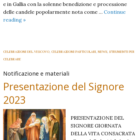
e in Gallia con la solenne benedizione e processione
delle candele popolarmente nota come …
Continue
Giubileo
reading
»
della
Vita
Consacrata
CELEBRAZIONI DEL VESCOVO
,
CELEBRAZIONI PARTICOLARI
,
NEWS
,
STRUMENTI PER
CELEBRARE
Notificazione e materiali
Presentazione del Signore
2023
PRESENTAZIONE DEL
SIGNORE GIORNATA
DELLA VITA CONSACRATA