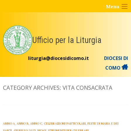
Skip
Menu
to
content
Ufficio per la Liturgia
liturgia@diocesidicomo.it
DIOCESI DI
COMO
CATEGORY ARCHIVES:
VITA CONSACRATA
ANNO A
,
ANNO B
,
ANNO C
,
CELEBRAZIONI PARTICOLARI
,
FESTE DI MARIA E DEI
SANTI
,
GIUBILEO 2025
,
NEWS
,
STRUMENTI PER CELEBRARE