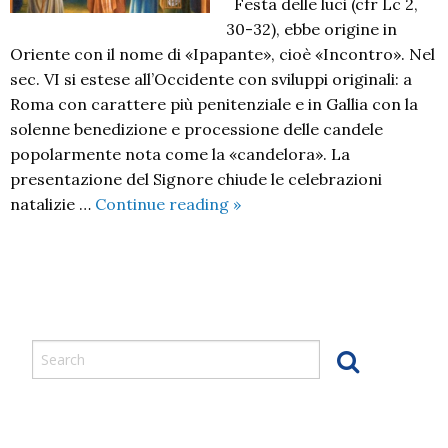
Festa delle luci (cfr Lc 2,
30-32), ebbe origine in
Oriente con il nome di «Ipapante», cioè «Incontro». Nel
sec. VI si estese all’Occidente con sviluppi originali: a
Roma con carattere più penitenziale e in Gallia con la
solenne benedizione e processione delle candele
popolarmente nota come la «candelora». La
presentazione del Signore chiude le celebrazioni
Presentazione
natalizie …
Continue reading
»
del
Signore
2023
P
o
s
t
N
a