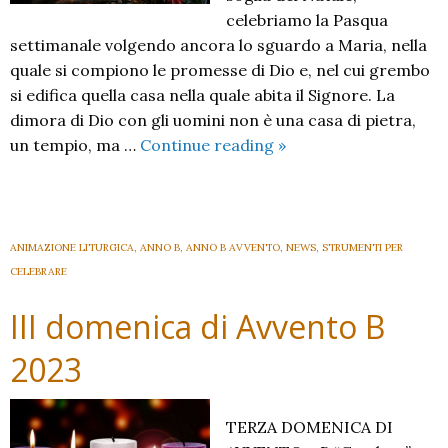
celebriamo la Pasqua
settimanale volgendo ancora lo sguardo a Maria, nella
quale si compiono le promesse di Dio e, nel cui grembo
si edifica quella casa nella quale abita il Signore. La
dimora di Dio con gli uomini non è una casa di pietra,
IV
un tempio, ma …
Continue reading
»
Domenica
di
Avvento
B
ANIMAZIONE LITURGICA
,
ANNO B
,
ANNO B AVVENTO
,
NEWS
,
STRUMENTI PER
CELEBRARE
III domenica di Avvento B
2023
TERZA DOMENICA DI