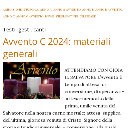
ANIMAZIONE LITURGICA
,
ANNO A
,
ANNO A AVVENTO
,
ANNO B
,
ANNO B AVVENTO
,
ANNO C
,
ANNO C AVVENTO
,
NEWS
,
STRUMENTI PER CELEBRARE
Testi, gesti, canti
Avvento C 2024: materiali
generali
ATTENDIAMO CON GIOIA
IL SALVATORE L’Avvento è
tempo di attesa, di
conversione, di speranza: –
attesa-memoria della
prima, umile venuta del
Salvatore nella nostra carne mortale; attesa-supplica
dell’ultima, gloriosa venuta di Cristo, Signore della
storia e Giudice universale; – conversione, alla quale