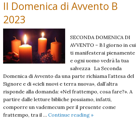
II Domenica di Avvento B
2023
SECONDA DOMENICA DI
AVVENTO – B l giorno in cui
ti manifesterai pienamente
e ogni uomo vedrà la tua
salvezza La Seconda
Domenica di Avvento da una parte richiama l’attesa del
Signore e di «cie­li nuovi e terra nuova», dall’altra
risponde alla domanda: «Nel frattempo, cosa fare?». A
partire dalle letture bibliche possiamo, infatti,
comporre un vademecum per il presente come
II
frattempo, tra il …
Continue reading
»
Domenica
di
Avvento