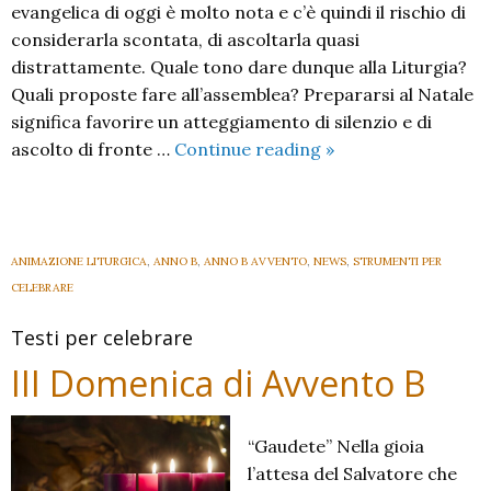
evangelica di oggi è molto nota e c’è quindi il rischio di
considerarla scontata, di ascoltarla quasi
distrattamente. Quale tono dare dunque alla Liturgia?
Quali proposte fare all’assemblea? Prepararsi al Nata­le
significa favorire un atteggiamento di silenzio e di
IV
ascolto di fronte …
Continue reading
»
Domenica
di
Avvento
B
ANIMAZIONE LITURGICA
,
ANNO B
,
ANNO B AVVENTO
,
NEWS
,
STRUMENTI PER
CELEBRARE
Testi per celebrare
III Domenica di Avvento B
“Gaudete” Nella gioia
l’attesa del Salvatore che