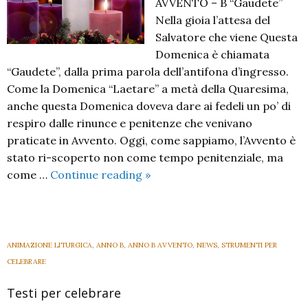
AVVENTO – B “Gaudete”
Nella gioia l’attesa del
Salvatore che viene Questa
Domenica è chiamata
“Gaudete”, dalla prima parola dell’antifona d’ingresso.
Come la Domenica “Laetare” a metà della Quaresima,
anche questa Domenica doveva dare ai fedeli un po’ di
respiro dalle rinunce e penitenze che venivano
praticate in Avvento. Oggi, come sappiamo, l’Avvento è
stato ri-scoperto non come tempo penitenziale, ma
III
come …
Continue reading
»
domenica
di
Avvento
B
ANIMAZIONE LITURGICA
,
ANNO B
,
ANNO B AVVENTO
,
NEWS
,
STRUMENTI PER
2023
CELEBRARE
Testi per celebrare