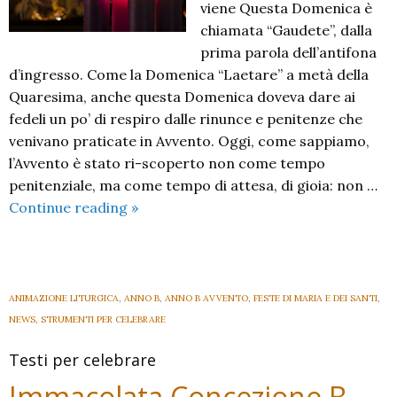
viene Questa Domenica è
chiamata “Gaudete”, dalla
prima parola dell’antifona
d’ingresso. Come la Domenica “Laetare” a metà della
Quaresima, anche questa Domenica doveva dare ai
fedeli un po’ di respiro dalle rinunce e penitenze che
venivano praticate in Avvento. Oggi, come sappiamo,
l’Avvento è stato ri-scoperto non come tempo
penitenziale, ma come tempo di attesa, di gioia: non …
III
Continue reading
»
Domenica
di
Avvento
B
ANIMAZIONE LITURGICA
,
ANNO B
,
ANNO B AVVENTO
,
FESTE DI MARIA E DEI SANTI
,
NEWS
,
STRUMENTI PER CELEBRARE
Testi per celebrare
Immacolata Concezione B