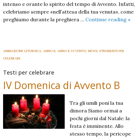
intenso e orante lo spirito del tempo di Avvento. Infatti,
celebriamo sempre «nell’attesa della tua venuta», come
I
preghiamo durante la preghiera …
Continue reading
»
Dom
di
Avv
B
ANIMAZIONE LITURGICA
,
ANNO B
,
ANNO B AVVENTO
,
NEWS
,
STRUMENTI PER
202
CELEBRARE
Testi per celebrare
IV Domenica di Avvento B
Tra gli umili poni la tua
dimora Siamo ormai a
pochi giorni dal Natale: la
festa è imminente. Allo
stesso tempo, la pericope