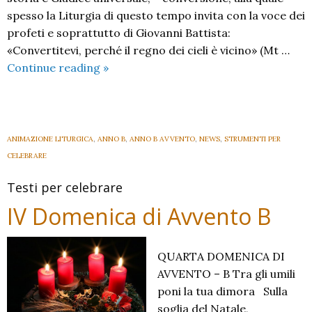
spesso la Liturgia di questo tempo invita con la voce dei
profeti e soprattutto di Giovanni Battista:
«Convertitevi, perché il regno dei cieli è vicino» (Mt …
Avvento
Continue reading
»
C
2024:
materiali
generali
ANIMAZIONE LITURGICA
,
ANNO B
,
ANNO B AVVENTO
,
NEWS
,
STRUMENTI PER
CELEBRARE
Testi per celebrare
IV Domenica di Avvento B
QUARTA DOMENICA DI
AVVENTO – B Tra gli umili
poni la tua dimora Sulla
soglia del Natale,