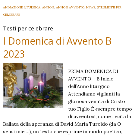
B
ANIMAZIONE LITURGICA
,
ANNO B
,
ANNO B AVVENTO
,
NEWS
,
STRUMENTI PER
2023
CELEBRARE
Testi per celebrare
I Domenica di Avvento B
2023
PRIMA DOMENICA DI
AVVENTO – B Inizio
dell’Anno liturgico
Attendiamo vigilanti la
gloriosa venuta di Cristo
tuo Figlio È «sempre tempo
di avvento»!, come recita la
Ballata della speranza di David Maria Turoldo (da O
sensi miei…), un testo che esprime in modo poetico,