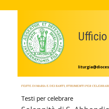
Skip
to
content
Ufficio
liturgia@dioces
FESTE DI MARIA E DEI SANTI
,
STRUMENTI PER CELEBRAR
Testi per celebrare