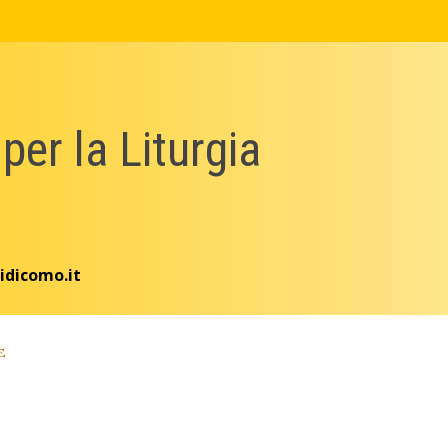
 per la Liturgia
idicomo.it
E