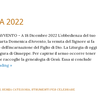
2023
 A 2022
VENTO – A 18 Dicembre 2022 L’obbedienza del tuo
arta Domenica d’Avvento, la venuta del Signore si fa
ell’incarnazione del Figlio di Dio. La Liturgia di oggi
igura di Giuseppe. Per capirne il senso occorre tener
e raccoglie la genealogia di Gesù. Essa si conclude
IV
ading
»
Domenica
di
Avvento
A
S
,
SENZA CATEGORIA
,
STRUMENTI PER CELEBRARE
2022