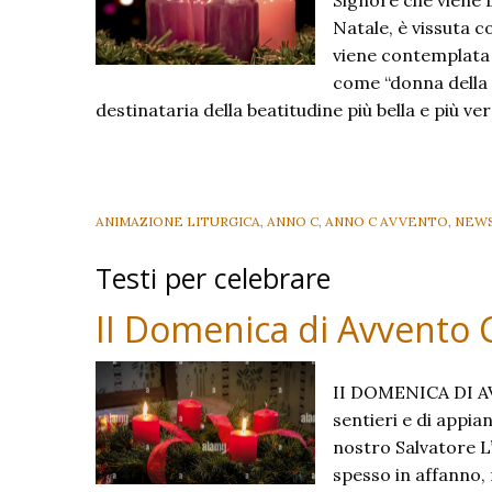
Na­tale, è vissuta 
viene contemplata 
co­me “donna della f
destinataria della beatitu­dine più bella e più v
ANIMAZIONE LITURGICA
,
ANNO C
,
ANNO C AVVENTO
,
NEW
Testi per celebrare
II Domenica di Avvento 
II DOMENICA DI AV
sentieri e di appia
nostro Salvatore L
spesso in affanno,