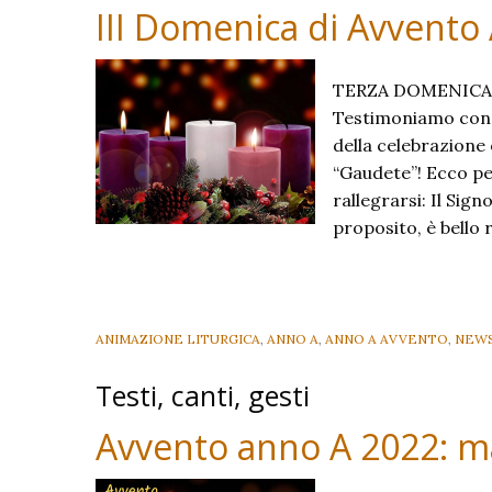
III Domenica di Avvento
TERZA DOMENICA D
Testimoniamo con la
della celebrazione 
“Gaudete”! Ecco per
rallegrarsi: Il Sign
proposito, è bello 
ANIMAZIONE LITURGICA
,
ANNO A
,
ANNO A AVVENTO
,
NEW
Testi, canti, gesti
Avvento anno A 2022: ma