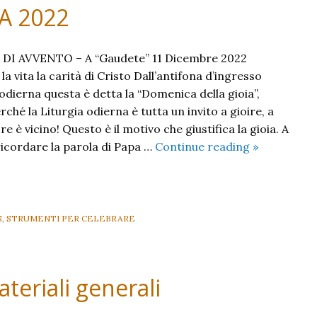
 A 2022
I AVVENTO – A “Gaudete” 11 Dicembre 2022
 vita la carità di Cristo Dall’antifona d’ingresso
odierna questa è detta la “Domenica della gioia”,
ché la Liturgia odierna è tutta un invito a gioire, a
ore è vicino! Questo è il motivo che giustifica la gioia. A
III
ricordare la parola di Papa …
Continue reading
»
Domenica
di
Avvento
A
S
,
STRUMENTI PER CELEBRARE
2022
teriali generali