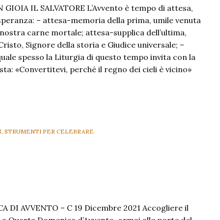
IOIA IL SALVATORE L’Avvento è tempo di attesa,
 speranza: – attesa-memoria della prima, umile venuta
 nostra carne mortale; attesa-supplica dell’ultima,
Cristo, Signore della storia e Giudice universale; –
uale spesso la Liturgia di questo tempo invita con la
ta: «Convertitevi, perché il regno dei cieli è vicino»
S
,
STRUMENTI PER CELEBRARE
DI AVVENTO – C 19 Dicembre 2021 Accogliere il
La Quarta Domenica d’Avvento, ormai alle porte del