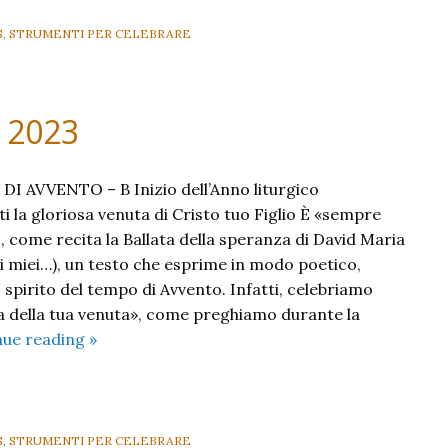
S
,
STRUMENTI PER CELEBRARE
B 2023
 AVVENTO – B Inizio dell’Anno liturgico
i la gloriosa venuta di Cristo tuo Figlio È «sempre
, come recita la Ballata della speranza di David Maria
i miei…), un testo che esprime in modo poetico,
 spirito del tempo di Avvento. Infatti, celebriamo
a della tua venuta», come preghiamo durante la
I
nue reading
»
Domenica
di
Avvento
B
S
,
STRUMENTI PER CELEBRARE