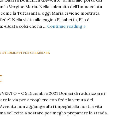
con la Vergine Maria. Nella solennità dell’Im­macolata
come la Tuttasanta, oggi Maria ci viene mostrata
ede”. Nella visita alla cugina Elisabetta, Ella è
IV
era: «Beata colei che ha …
Continue reading
»
Avvento
C
S
,
STRUMENTI PER CELEBRARE
C
VENTO – C 5 Dicembre 2021 Donaci di raddrizzare i
nare la via per accogliere con fede la venuta del
’Avvento non aggiunge altri impegni alla nostra vita
 ma sollecita a sostare per meglio preparare la strada