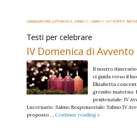
ANIMAZIONE LITURGICA
,
ANNO C
,
ANNO C AVVENTO
,
NEW
Testi per celebrare
IV Domenica di Avvento
Il nostro itinerari
ci guida verso il l
Elisabetta concent
grembo materno. Ec
penitenziale: IV A
Lucernario Salmo Responsoriale: Salmo IV Avve
IV
proposto …
Continue reading
»
Domenica
di