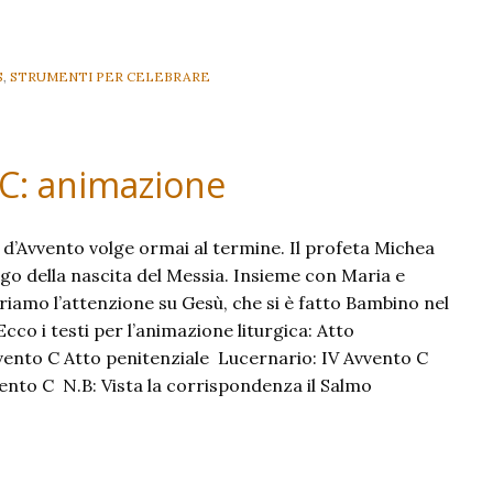
di
Avvento
C
S
,
STRUMENTI PER CELEBRARE
 C: animazione
o d’Avvento volge ormai al termine. Il profeta Michea
uogo della nascita del Messia. Insieme con Maria e
riamo l’attenzione su Gesù, che si è fatto Bambino nel
co i testi per l’animazione liturgica: Atto
vvento C Atto penitenziale Lucernario: IV Avvento C
nto C N.B: Vista la corrispondenza il Salmo