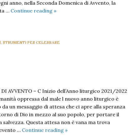
 Ogni anno, nella Seconda Domenica di Avvento, la
II
sta …
Continue reading
»
Domenica
di
Avvento
C
S
,
STRUMENTI PER CELEBRARE
 AVVENTO – C Inizio dell’Anno liturgico 2021/2022
’umanità oppressa dal male l nuovo anno liturgico è
da un messaggio di attesa che ci apre alla speranza
torno di Dio in mezzo al suo popolo, per portare il
sua salvezza. Questa attesa non è vana ma trova
I
’evento …
Continue reading
»
Domenica