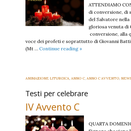
ATTENDIAMO CON G
di conversione, di
del Salvatore nella
gloriosa venuta di 
conversione, alla q
voce dei profeti e soprattutto di Giovanni Battis
Avvento
(Mt …
Continue reading
»
anno
A
2022:
materiali
ANIMAZIONE LITURGICA
,
ANNO C
,
ANNO C AVVENTO
,
NEW
generali
Testi per celebrare
IV Avvento C
QUARTA DOMENICA 
Signore che viene 