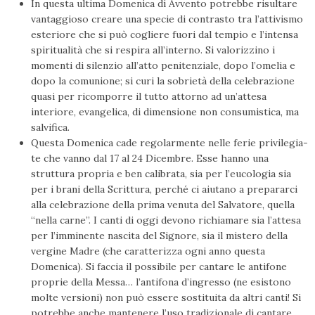
In questa ultima Domenica di Avvento potrebbe risultare
vantaggioso creare una specie di contrasto tra l’attivismo
esteriore che si può cogliere fuori dal tempio e l’intensa
spiritualità che si respira all’interno. Si valorizzino i
momenti di silenzio all’atto penitenziale, dopo l’omelia e
dopo la comunione; si curi la sobrietà della celebrazione
quasi per ricomporre il tutto attorno ad un’attesa
interiore, evangelica, di dimensione non consumistica, ma
salvifica.
Questa Domenica cade regolarmente nelle ferie privilegia­
te che vanno dal 17 al 24 Dicembre. Esse hanno una
struttura propria e ben calibrata, sia per l’eucologia sia
per i brani della Scrittura, perché ci aiutano a prepararci
alla celebrazione della prima venuta del Salvatore, quella
“nella carne”­. I canti di oggi devono richiamare sia l’attesa
per l’imminente nascita del Signore, sia il mistero della
vergine Madre (che caratterizza ogni anno questa
Domenica). Si faccia il possibile per cantare le antifone
proprie della Messa… l’antifona d’ingresso (ne esistono
molte versioni) non può essere sostituita da altri canti! Si
potrebbe anche mantenere l’uso tradizionale di cantare