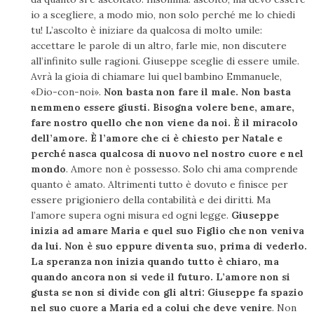
io a scegliere, a modo mio, non solo perché me lo chiedi
tu! L’ascolto è iniziare da qualcosa di molto umile:
accettare le parole di un altro, farle mie, non discutere
all’infinito sulle ragioni. Giuseppe sceglie di essere umile.
Avrà la gioia di chiamare lui quel bambino Emmanuele,
«Dio-con-noi».
Non basta non fare il male. Non basta
nemmeno essere giusti. Bisogna volere bene, amare,
fare nostro quello che non viene da noi. È il miracolo
dell’amore. È l’amore che ci è chiesto per Natale e
perché nasca qualcosa di nuovo nel nostro cuore e nel
mondo
. Amore non è possesso. Solo chi ama comprende
quanto è amato. Altrimenti tutto è dovuto e finisce per
essere prigioniero della contabilità e dei diritti. Ma
l’amore supera ogni misura ed ogni legge.
Giuseppe
inizia ad amare Maria e quel suo Figlio che non veniva
da lui. Non è suo eppure diventa suo, prima di vederlo.
La speranza non inizia quando tutto è chiaro, ma
quando ancora non si vede il futuro. L’amore non si
gusta se non si divide con gli altri: Giuseppe fa spazio
nel suo cuore a Maria ed a colui che deve venire
. Non