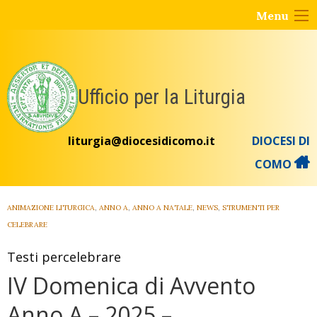
Skip
Menu
to
content
Ufficio per la Liturgia
liturgia@diocesidicomo.it
DIOCESI DI
COMO
ANIMAZIONE LITURGICA
,
ANNO A
,
ANNO A NATALE
,
NEWS
,
STRUMENTI PER
CELEBRARE
Testi percelebrare
IV Domenica di Avvento
Anno A – 2025 –