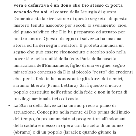
vera e definitiva è un dono che Dio stesso ci porta
venendo fra noi
. Al centro della Liturgia di questa
Domenica sta la rivelazione di questo segreto, di questo
mistero tenuto nascosto per secoli: lo svelamento, cioè,
del piano salvifico che Dio ha preparato ed attuato per
nostro amore. Questo disegno di salvezza ha una sua
storia ed ha dei segni rivelatori. Il profeta annuncia un
segno che può essere riconosciuto e accolto solo nella
povertà e nella umiltà della fede. Parla della nascita
miracolosa dell’Emmanuele, figlio di una vergine, segno
miracoloso concesso da Dio al piccolo “resto” dei credenti
che, per la fede in lui, nonostante gli sforzi dei nemici,
saranno liberati (Prima Lettura). Sarà questo il nuovo
popolo costituito nell’ordine della fede e non in forza di
privilegi nazionalistici o di casta.
La Storia della Salvezza ha un suo preciso piano di
attuazione. Concepito nella mente di Dio prima dell’inizio
del tempo, fu preannunciato ai progenitori all’indomani
della caduta e messo in opera con la scelta di un uomo
(Abramo) e di un popolo (Israele); quando giunse la