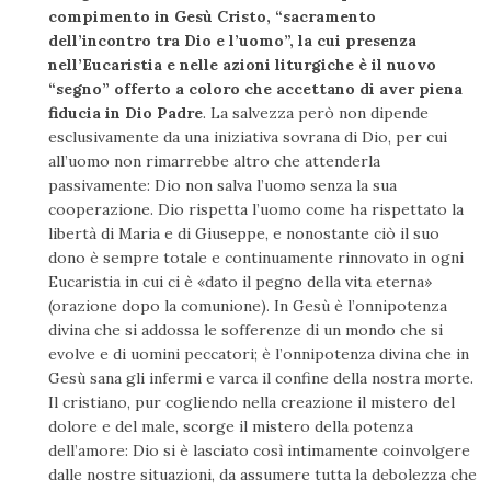
compimento in Gesù Cristo, “sacramento
dell’incontro tra Dio e l’uomo”, la cui presenza
nell’Eucaristia e nelle azioni liturgiche è il nuovo
“segno” offerto a coloro che accettano di aver piena
fiducia in Dio Padre
. La salvezza però non dipende
esclusivamente da una iniziativa sovrana di Dio, per cui
all’uomo non rimarrebbe altro che attenderla
passivamente: Dio non salva l’uomo senza la sua
cooperazione. Dio rispetta l’uomo come ha rispettato la
libertà di Maria e di Giuseppe, e nonostante ciò il suo
dono è sempre totale e continuamente rinnovato in ogni
Eucaristia in cui ci è «dato il pegno della vita eterna»
(orazione dopo la comunione). In Gesù è l’onnipotenza
divina che si addossa le sofferenze di un mondo che si
evolve e di uomini peccatori; è l’onnipotenza divina che in
Gesù sana gli infermi e varca il confine della nostra morte.
Il cristiano, pur cogliendo nella creazione il mistero del
dolore e del male, scorge il mistero della potenza
dell’amore: Dio si è lasciato così intimamente coinvolgere
dalle nostre situazioni, da assumere tutta la debolezza che