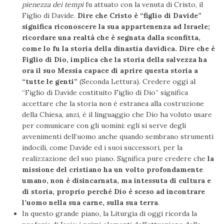
pienezza dei tempi
fu attuato con la venuta di Cristo, il
Figlio di Davide.
Dire che Cristo è “figlio di Davide”
significa riconoscere la sua appartenenza ad Israele;
ricordare una realtà che è segnata dalla sconfitta,
come lo fu la storia della dinastia davidica. Dire che è
Figlio di Dio, implica che la storia della salvezza ha
ora il suo Messia capace di aprire questa storia a
“tutte le genti”
(Seconda Lettura). Credere oggi al
“Figlio di Davide costituito Figlio di Dio” significa
accettare che la storia non è estranea alla costruzione
della Chiesa, anzi, è il linguaggio che Dio ha voluto usare
per comunicare con gli uomini: egli si serve degli
avvenimenti dell’uomo anche quando sembrano strumenti
indocili, come Davide ed i suoi successori, per la
realizzazione del suo piano. Significa pure credere che
la
missione del cristiano ha un volto profondamente
umano, non è disincarnata, ma intessuta di cultura e
di storia, proprio perché Dio è sceso ad incontrare
l’uomo nella sua carne, sulla sua terra
.
In questo grande piano, la Liturgia di oggi ricorda la