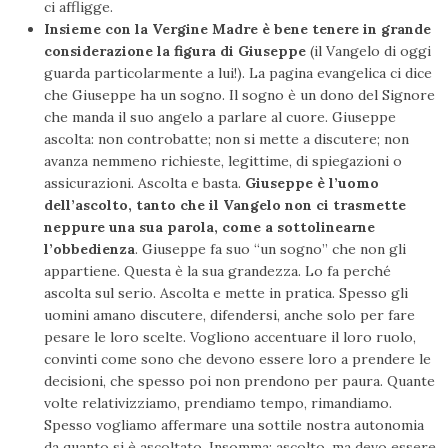
ci affligge.
Insieme con la Vergine Madre è bene tenere in grande
considerazione la figura di Giuseppe
(il Vangelo di oggi
guarda particolarmente a lui!). La pagina evangelica ci dice
che Giuseppe ha un sogno. Il sogno è un dono del Signore
che manda il suo angelo a parlare al cuore. Giuseppe
ascolta: non controbatte; non si mette a discutere; non
avanza nemmeno richieste, legittime, di spiegazioni o
assicurazioni. Ascolta e basta.
Giuseppe è l’uomo
dell’ascolto, tanto che il Vangelo non ci trasmette
neppure una sua parola, come a sottolinearne
l’obbedienza
. Giuseppe fa suo “un sogno” che non gli
appartiene. Questa è la sua grandezza. Lo fa perché
ascolta sul serio. Ascolta e mette in pratica. Spesso gli
uomini amano discutere, difendersi, anche solo per fare
pesare le loro scelte. Vogliono accentuare il loro ruolo,
convinti come sono che devono essere loro a prendere le
decisioni, che spesso poi non prendono per paura. Quante
volte relativizziamo, prendiamo tempo, rimandiamo.
Spesso vogliamo affermare una sottile nostra autonomia
da quanto si è ascoltato. Insomma: ascolto, ma devo essere