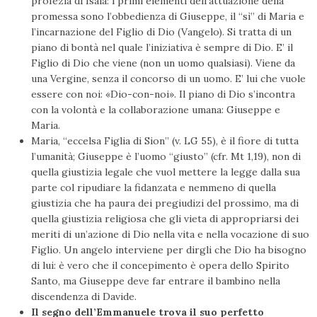
profezia di Isaia: i primi elementi dell’attuazione della
promessa sono l’obbedienza di Giuseppe, il “sì” di Maria e
l’incarnazione del Figlio di Dio (Vangelo). Si tratta di un
piano di bontà nel quale l’iniziativa è sempre di Dio. E’ il
Figlio di Dio che viene (non un uomo qualsiasi). Viene da
una Vergine, senza il concorso di un uomo. E’ lui che vuole
essere con noi: «Dio-con-noi». Il piano di Dio s’incontra
con la volontà e la collaborazione umana: Giuseppe e
Maria.
Maria, “eccelsa Figlia di Sion” (v. LG 55), è il fiore di tutta
l’umanità; Giuseppe è l’uomo “giusto” (cfr. Mt 1,19), non di
quella giustizia legale che vuol mettere la legge dalla sua
parte col ripudiare la fidanzata e nemmeno di quella
giustizia che ha paura dei pregiudizi del prossimo, ma di
quella giustizia religiosa che gli vieta di appropriarsi dei
meriti di un’azione di Dio nella vita e nella vocazione di suo
Figlio. Un angelo interviene per dirgli che Dio ha bisogno
di lui: è vero che il concepimento è opera dello Spirito
Santo, ma Giuseppe deve far entrare il bambino nella
discendenza di Davide.
Il segno dell’Emmanuele trova il suo perfetto