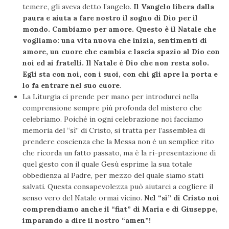
temere, gli aveva detto l’angelo.
Il Vangelo libera dalla
paura e aiuta a fare nostro il sogno di Dio per il
mondo. Cambiamo per amore. Questo è il Natale che
vogliamo: una vita nuova che inizia, sentimenti di
amore, un cuore che cambia e lascia spazio al Dio con
noi ed ai fratelli. Il Natale è Dio che non resta solo.
Egli sta con noi, con i suoi, con chi gli apre la porta e
lo fa entrare nel suo cuore
.
La Liturgia ci prende per mano per introdurci nella
comprensione sempre più profonda del mistero che
celebriamo. Poiché in ogni celebrazione noi facciamo
memoria del “sì” di Cristo, si tratta per l’assemblea di
prendere coscienza che la Messa non è un semplice rito
che ricorda un fatto passato, ma è la ri-presentazione di
quel gesto con il quale Gesù esprime la sua totale
obbedienza al Padre, per mezzo del quale siamo stati
salvati. Questa consapevolezza può aiutarci a cogliere il
senso vero del Natale ormai vicino.
Nel “sì” di Cristo noi
comprendiamo anche il “fiat” di Maria e di Giuseppe,
imparando a dire il nostro “amen”!