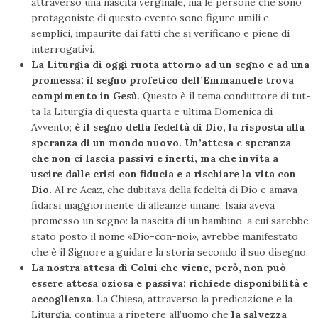
attraverso una nascita verginale, ma le persone che sono
protagoniste di questo evento sono figure umili e
semplici, impaurite dai fatti che si verificano e piene di
interrogativi.
La Liturgia di oggi ruota attorno ad un segno e ad una
promessa: il segno profetico dell’Emmanuele trova
compimento in Gesù
. Questo è il tema conduttore di tut­
ta la Liturgia di questa quarta e ultima Domenica di
Avvento;
è il segno della fedeltà di Dio, la risposta alla
speranza di un mondo nuovo. Un’attesa e speranza
che non ci lascia passivi e inerti, ma che invita a
uscire dalle crisi con fiducia e a rischiare la vita con
Dio.
Al re Acaz, che dubitava della fedeltà di Dio e amava
fidarsi maggiormente di alleanze umane, Isaia aveva
promesso un segno: la nascita di un bambino, a cui sarebbe
stato posto il nome «Dio-con-noi», avrebbe manifestato
che è il Signore a guidare la storia secondo il suo disegno.
La nostra attesa di Colui che viene, però, non può
essere attesa oziosa e passiva: richiede disponibilità e
accoglienza
. La Chiesa, attraverso la predicazione e la
Liturgia, continua a ripetere all’uomo che
la salvezza