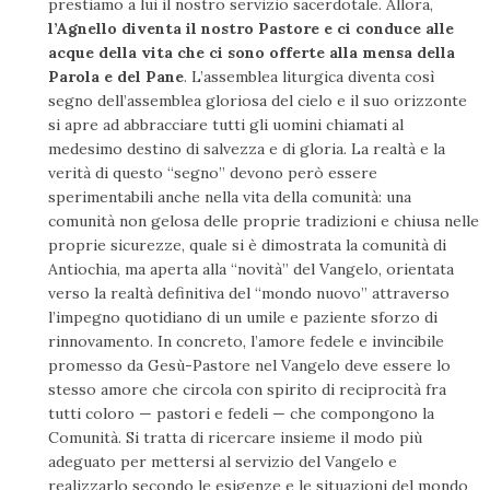
prestiamo a lui il nostro servizio sacerdotale. Allora,
l’Agnello diventa il nostro Pastore e ci conduce alle
acque della vita che ci sono offerte alla mensa della
Parola e del Pane
. L’assemblea liturgica diventa così
segno dell’assemblea gloriosa del cielo e il suo orizzonte
si apre ad abbracciare tutti gli uomini chiamati al
medesimo destino di salvezza e di gloria. La realtà e la
verità di questo “segno” devono però essere
sperimentabili anche nella vita della comunità: una
comunità non gelosa delle proprie tradizioni e chiusa nelle
proprie sicurezze, quale si è dimostrata la comunità di
Antiochia, ma aperta alla “novità” del Vangelo, orientata
verso la realtà definitiva del “mondo nuovo” attraverso
l’impegno quotidiano di un umile e paziente sforzo di
rinnovamento. In concreto, l’amore fedele e invincibile
promesso da Gesù-Pastore nel Vangelo deve essere lo
stesso amore che circola con spirito di reciprocità fra
tutti coloro — pastori e fedeli — che compongono la
Comunità. Si tratta di ricercare insieme il modo più
adeguato per mettersi al servizio del Vangelo e
realizzarlo secondo le esigenze e le situazioni del mondo