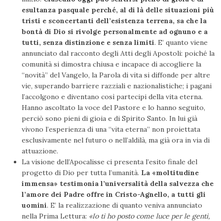
esultanza pasquale perché, al di là delle situazioni più
tristi e sconcertanti dell’esistenza terrena, sa che la
bontà di Dio si rivolge personalmente ad ognuno e a
tutti, senza distinzione e senza limiti
. E’ quanto viene
annunciato dal racconto degli Atti degli Apostoli: poiché la
comunità si dimostra chiusa e incapace di accogliere la
“novità” del Vangelo, la Parola di vita si diffonde per altre
vie, superando barriere razziali e nazionalistiche; i pagani
l’accolgono e diventano così partecipi della vita eterna.
Hanno ascoltato la voce del Pastore e lo hanno seguito,
perciò sono pieni di gioia e di Spirito Santo. In lui già
vivono l’esperienza di una “vita eterna” non proiettata
esclusivamente nel futuro o nell’aldilà, ma già ora in via di
attuazione.
La visione dell’Apocalisse ci presenta l’esito finale del
progetto di Dio per tutta l’umanità.
La «moltitudine
immensa» testimonia l’universalità della salvezza che
l’amore dei Padre offre in Cristo­-Agnello, a tutti gli
uomini
. E’ la realizzazione di quanto veniva annunciato
nella Prima Lettura:
«Io ti ho posto come luce per le genti,