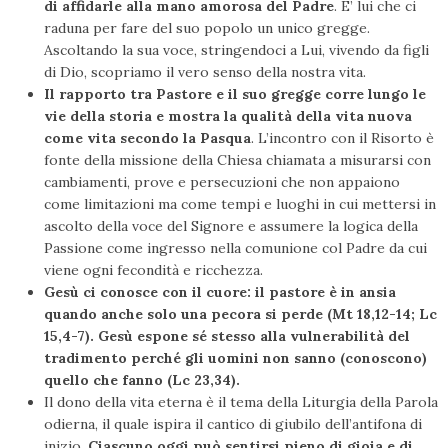
di affidarle alla mano amorosa del Padre
. E’ lui che ci
raduna per fare del suo popolo un unico gregge.
Ascoltando la sua voce, stringendoci a Lui, vivendo da figli
di Dio, scopriamo il vero senso della nostra vita.
Il rapporto tra Pastore e il suo gregge corre lungo le
vie della storia e mostra la qualità della vita nuova
come vita secondo la Pasqua
. L’incontro con il Risorto è
fonte della missione della Chiesa chiamata a misurarsi con
cambiamenti, prove e persecuzioni che non appaiono
come limitazioni ma come tempi e luoghi in cui mettersi in
ascolto della voce del Signore e assumere la logica della
Passione come ingresso nella comunione col Padre da cui
viene ogni fecondità e ricchezza.
Gesù ci conosce con il cuore: il pastore è in ansia
quando anche solo una pecora si perde (Mt 18,12-14; Lc
15,4-7). Gesù espone sé stesso alla vulnerabilità del
tradimento perché gli uomini non sanno (conoscono)
quello che fanno (Lc 23,34).
Il dono della vita eterna è il tema della Liturgia della Parola
odierna, il quale ispira il cantico di giubilo dell’antifona di
inizio.
Ciascuno oggi può sentirsi pieno di gioia e di