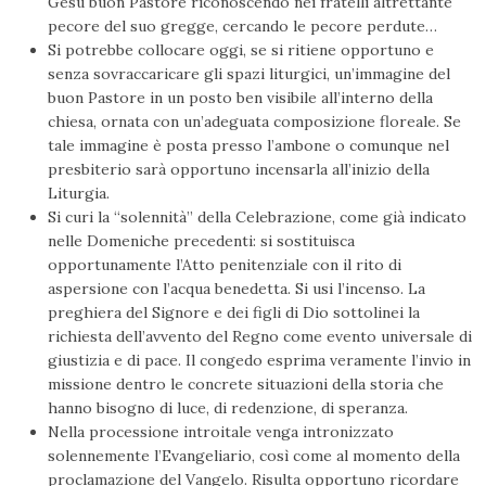
Gesù buon Pastore riconoscendo nei fratelli altrettante
pecore del suo gregge, cercando le pecore perdute…
Si potrebbe collocare oggi, se si ritiene opportuno e
senza sovraccaricare gli spazi liturgici, un’immagine del
buon Pastore in un posto ben visibile all’interno della
chiesa, ornata con un’adeguata composizione floreale. Se
tale immagine è posta presso l’ambone o comunque nel
presbiterio sarà opportuno incensarla all’inizio della
Liturgia.
Si curi la “solennità” della Celebrazione, come già indicato
nelle Domeniche precedenti: si sostituisca
opportunamente l’Atto penitenziale con il rito di
aspersione con l’acqua benedetta. Si usi l’incenso. La
preghiera del Signore e dei figli di Dio sottolinei la
richiesta dell’avvento del Regno come evento universale di
giustizia e di pace. Il congedo esprima veramente l’invio in
missione dentro le concrete situazioni della storia che
hanno bisogno di luce, di redenzione, di speranza.
Nella processione introitale venga intronizzato
solennemente l’Evangeliario, così come al momento della
proclamazione del Vangelo.
Risulta opportuno ricordare