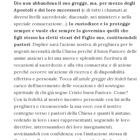
Dio non abbandona il suo gregge, ma, per mezzo degli
Apostoli e dei loro successori
(e di tutti i chiamati ai
diversi livelli: sacerdotale, diaconale, nei ministeri e nella
speciale consacrazione…),
lo custodisce e lo protegge
sempre e vuole che sempre lo governino quelli che
Egli stesso ha eletti vicari del Figlio suo, costituendoli
pastori
. Duplice sarà l’azione nostra: di preghiera per le
urgenti necessità della Chiesa perché il buon Pastore delle
anime assicuri a lei una nuova e splendente fioritura di
vocazioni al sacerdozio e alla vita consacrata; e di azione
perché occorre un’azione di ricerca e di disponibilità
effettiva e personale. Tocca all’
umile gregge dei fedeli
farsi
carico dell’incremento delle vocazioni e del sostegno
spirituale di chi già segue Cristo buon Pastore. Come?
Con la fedeltà al nostro incontro personale con lui nella
preghiera e riconoscendo la sua voce; con il nostro
contegno verso i pastori della Chiesa e quanti li aiutano,
vedendo in loro i suoi rappresentanti, seguendo le loro
direttive, interessandoci dei loro insegnamenti,
avvicinandoli con confidenza; con l’imitazione stessa di