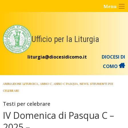
Skip
Menu
to
content
Ufficio per la Liturgia
liturgia@diocesidicomo.it
DIOCESI DI
COMO
ANIMAZIONE LITURGICA
,
ANNO C
,
ANNO C PASQUA
,
NEWS
,
STRUMENTI PER
CELEBRARE
Testi per celebrare
IV Domenica di Pasqua C –
2025 –