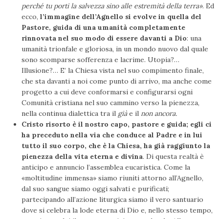
perché tu porti la salvezza sino alle estremità della terra»
. Ed
ecco,
l’immagine dell’Agnello si evolve in quella del
Pastore, guida di una umanità completamente
rinnovata nel suo modo di essere davanti a Dio
: una
umanità trionfale e gloriosa, in un mondo nuovo dal quale
sono scomparse sofferenza e lacrime. Utopia?…
Illusione?… E’ la Chiesa vista nel suo compimento finale,
che sta davanti a noi come punto di arrivo, ma anche come
progetto a cui deve conformarsi e configurarsi ogni
Comunità cristiana nel suo cammino verso la pienezza,
nella continua dialettica tra il
già
e il
non ancora.
Cristo risorto è il nostro capo, pastore e guida; egli ci
ha preceduto nella via che conduce al Padre e in lui
tutto il suo corpo, che è la Chiesa, ha già raggiunto la
pienezza della vita eterna e divina
. Di questa realtà è
anticipo e annuncio l’assemblea eucaristica. Come la
«moltitudine immensa» siamo riuniti attorno all’Agnello,
dal suo sangue siamo oggi salvati e purificati;
partecipando all’azione liturgica siamo il vero santuario
dove si celebra la lode eterna di Dio e, nello stesso tempo,