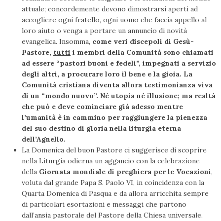
attuale; concordemente devono dimostrarsi aperti ad
accogliere ogni fratello, ogni uomo che faccia appello al
loro aiuto o venga a portare un annuncio di novità
evangelica. Insomma,
come veri discepoli di Gesù-
Pastore,
tutti
i membri della Comunità sono chiamati
ad essere “pastori buoni e fedeli”, impegnati a servizio
degli altri, a procurare loro il bene e la gioia. La
Comunità cristiana diventa allora testimonianza viva
di un “mondo nuovo”. Né utopia né illusione; ma realtà
che può e deve cominciare già adesso mentre
l’umanità è in cammino per raggiungere la pienezza
del suo destino di gloria nella liturgia eterna
dell’Agnello.
La Domenica del buon Pastore ci suggerisce di scoprire
nella Liturgia odierna un aggancio con la celebrazione
della
Giornata mondiale di preghiera per le Vocazioni
,
voluta dal grande Papa S. Paolo VI, in coincidenza con la
Quarta Domenica di Pasqua e da allora arricchita sempre
di particolari esortazioni e messaggi che partono
dall’ansia pastorale del Pastore della Chiesa universale.