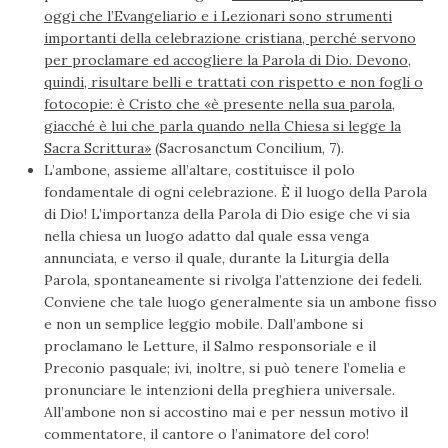
oggi che l’Evangeliario e i Lezionari sono strumenti
importanti della celebrazione cristiana, perché servono
per proclamare ed accogliere la Parola di Dio. Devono,
quindi, risultare belli e trattati con rispetto e non fogli o
fotocopie: è Cristo che «è presente nella sua parola,
giacché è lui che parla quando nella Chiesa si legge la
Sacra Scrittura»
(Sacrosanctum Concilium, 7).
L’ambone, assieme all’altare, costituisce il polo
fondamentale di ogni celebrazione. È il luogo della Parola
di Dio! L’importanza della Parola di Dio esige che vi sia
nella chiesa un luogo adatto dal quale essa venga
annunciata, e verso il quale, durante la Liturgia della
Parola, spontaneamente si rivolga l’attenzione dei fedeli.
Conviene che tale luogo generalmente sia un ambone fisso
e non un semplice leggio mobile. Dall’ambone si
proclamano le Letture, il Salmo responsoriale e il
Preconio pasquale; ivi, inoltre, si può tenere l’omelia e
pronunciare le intenzioni della preghiera universale.
All’ambone non si accostino mai e per nessun motivo il
commentatore, il cantore o l’animatore del coro!