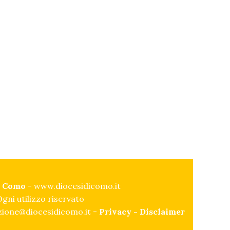
di Como
-
www.diocesidicomo.it
gni utilizzo riservato
ione@diocesidicomo.it -
Privacy
-
Disclaimer