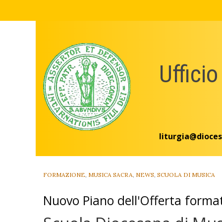
Skip
to
content
Ufficio
liturgia@dioces
FORMAZIONE
,
MUSICA SACRA
,
NEWS
,
SCUOLA DI MUSICA
Nuovo Piano dell'Offerta forma