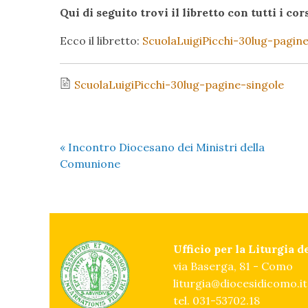
Qui di seguito trovi il libretto con tutti i c
Ecco il libretto:
ScuolaLuigiPicchi-30lug-pagine
ScuolaLuigiPicchi-30lug-pagine-singole
«
Incontro Diocesano dei Ministri della
Comunione
Ufficio per la Liturgia 
via Baserga, 81 - Como
liturgia@diocesidicomo.it
tel. 031-53702.18