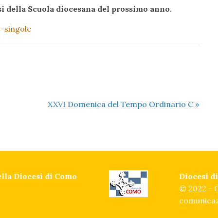
orsi della Scuola diocesana del prossimo anno.
-singole
XXVI Domenica del Tempo Ordinario C
»
della Diocesi di Como
Diocesi 
© 2022 - O
comunicaz