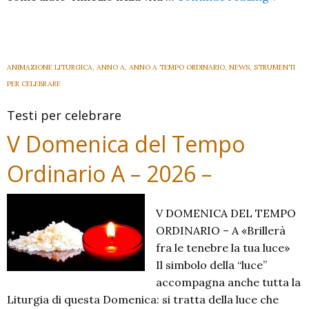
delle
Ceneri,
inizio
della
ANIMAZIONE LITURGICA
,
ANNO A
,
ANNO A TEMPO ORDINARIO
,
NEWS
,
STRUMENTI
Quare
PER CELEBRARE
Testi per celebrare
V Domenica del Tempo
Ordinario A – 2026 –
V DOMENICA DEL TEMPO
ORDINARIO – A «Brillerà
fra le tenebre la tua luce»
Il simbolo della “luce”
accompagna anche tutta la
Liturgia di questa Domenica: si tratta della luce che