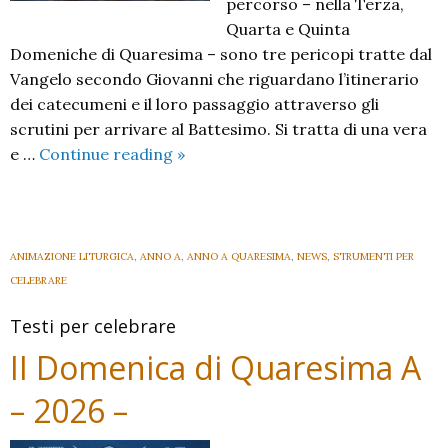
percorso – nella Terza,
Quarta e Quinta
Domeniche di Quaresima – sono tre pericopi tratte dal
Vangelo secondo Giovanni che riguardano l’iti­nerario
dei catecumeni e il loro passaggio attraverso gli
scrutini per arrivare al Battesimo. Si tratta di una vera
III
e …
Continue reading
»
Domenica
di
Quaresima
A
ANIMAZIONE LITURGICA
,
ANNO A
,
ANNO A QUARESIMA
,
NEWS
,
STRUMENTI PER
–
CELEBRARE
2026
Testi per celebrare
–
II Domenica di Quaresima A
– 2026 –