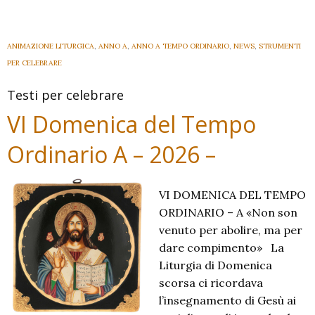
di
Qu
A
ANIMAZIONE LITURGICA
,
ANNO A
,
ANNO A TEMPO ORDINARIO
,
NEWS
,
STRUMENTI
–
PER CELEBRARE
20
Testi per celebrare
–
VI Domenica del Tempo
Ordinario A – 2026 –
VI DOMENICA DEL TEMPO
ORDINARIO – A «Non son
venuto per abolire, ma per
dare compimento» La
Liturgia di Domenica
scorsa ci ricordava
l’insegnamento di Gesù ai