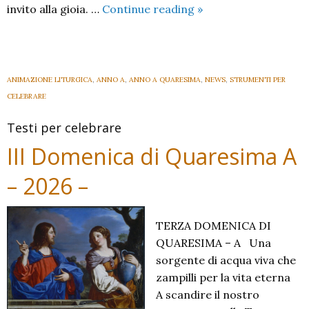
IV
invito alla gioia. …
Continue reading
»
Domenica
di
Quaresima
A
ANIMAZIONE LITURGICA
,
ANNO A
,
ANNO A QUARESIMA
,
NEWS
,
STRUMENTI PER
–
CELEBRARE
2026
Testi per celebrare
–
III Domenica di Quaresima A
– 2026 –
TERZA DOMENICA DI
QUARESIMA – A Una
sorgente di acqua viva che
zampilli per la vita eterna
A scandire il nostro