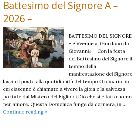
–
Battesimo del Signore A –
2026 –
BATTESIMO DEL SIGNORE
– A «Venne al Giordano da
Giovanni» Con la festa
del Battesimo del Signore il
tempo della
manifestazione del Signore
lascia il posto alla quotidianità del tempo Ordinario, in
cui ciascuno è chiamato a vivere la gioia e la salvezza
portate dal Mistero del Figlio di Dio che si è fatto uomo
per amore. Questa Domenica funge da cerniera, in …
Battesimo
Continue reading
»
del
Signore
A