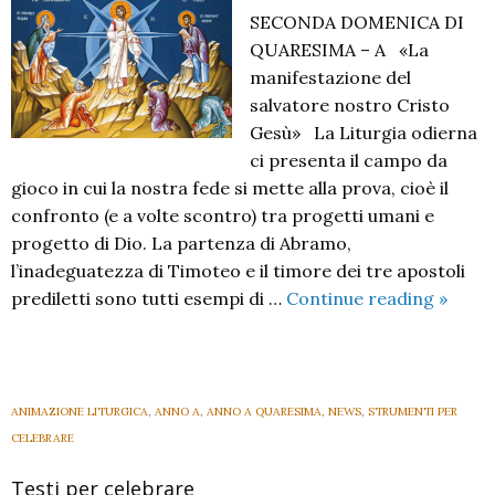
SECONDA DOMENICA DI
QUARESIMA – A «La
manifestazione del
salvatore nostro Cristo
Gesù» La Liturgia odierna
ci presenta il campo da
gioco in cui la nostra fede si mette alla prova, cioè il
confronto (e a volte scontro) tra progetti umani e
progetto di Dio. La partenza di Abramo,
l’inadeguatezza di Timoteo e il timore dei tre apostoli
II
prediletti sono tutti esempi di …
Continue reading
»
Domen
di
Quare
A
ANIMAZIONE LITURGICA
,
ANNO A
,
ANNO A QUARESIMA
,
NEWS
,
STRUMENTI PER
–
CELEBRARE
2026
Testi per celebrare
–