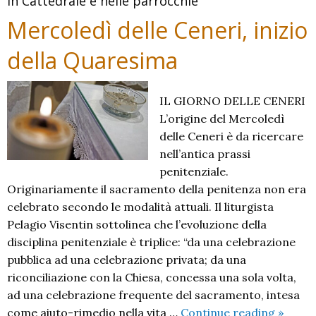
in Cattedrale e nelle parrocchie
Mercoledì delle Ceneri, inizio
della Quaresima
IL GIORNO DELLE CENERI
L’origine del Mercoledì
delle Ceneri è da ricercare
nell’antica prassi
penitenziale.
Originariamente il sacramento della penitenza non era
celebrato secondo le modalità attuali. Il liturgista
Pelagio Visentin sottolinea che l’evoluzione della
disciplina penitenziale è triplice: “da una celebrazione
pubblica ad una celebrazione privata; da una
riconciliazione con la Chiesa, concessa una sola volta,
ad una celebrazione frequente del sacramento, intesa
Mercol
come aiuto-rimedio nella vita …
Continue reading
»