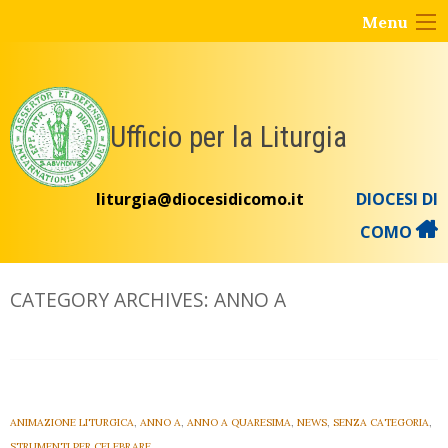
Skip
Menu
to
content
Ufficio per la Liturgia
liturgia@diocesidicomo.it
DIOCESI DI
COMO
CATEGORY ARCHIVES:
ANNO A
ANIMAZIONE LITURGICA
,
ANNO A
,
ANNO A QUARESIMA
,
NEWS
,
SENZA CATEGORIA
,
STRUMENTI PER CELEBRARE