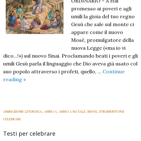
ORDINARIO – A Hai
promesso ai poveri e agli
umili la gioia del tuo regno
Gesù che sale sul monte ci
appare come il nuovo
Mosè, promulgatore della
nuova Legge («ma io vi
dico…!») sul nuovo Sinai. Proclamando beati i poveri e gli
umili Gesù parla il linguaggio che Dio aveva già usato col
suo popolo attraverso i profeti, quello, …
Continue
IV
reading
»
Domenica
del
Tempo
Ordinario
ANIMAZIONE LITURGICA
,
ANNO A
,
ANNO A NATALE
,
NEWS
,
STRUMENTI PER
A
CELEBRARE
–
Testi per celebrare
2026