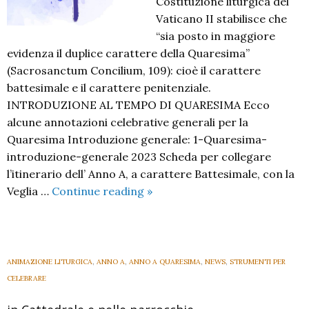
Costituzione liturgica del
Vaticano II stabilisce che
“sia posto in maggiore
evidenza il duplice carattere della Quaresima”
(Sacrosanctum Concilium, 109): cioè il carattere
battesimale e il carattere penitenziale.
INTRODUZIONE AL TEMPO DI QUARESIMA Ecco
alcune annotazioni celebrative generali per la
Quaresima Introduzione generale: 1-Quaresima-
introduzione-generale 2023 Scheda per collegare
l’itinerario dell’ Anno A, a carattere Battesimale, con la
Quaresima
Veglia …
Continue reading
»
A
2026
ANIMAZIONE LITURGICA
,
ANNO A
,
ANNO A QUARESIMA
,
NEWS
,
STRUMENTI PER
CELEBRARE