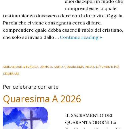
suoi discepoli in modo che
comprendessero quale
testimonianza dovessero dare con la loro vita. Oggi la
Parola che ci viene consegnata cerca di farci
comprendere quale debba essere il ruolo del cristiano,
VI
che solo se invaso dallo …
Continue reading
»
Domenica
del
Tempo
Ordinario
ANIMAZIONE LITURGICA
,
ANNO A
,
ANNO A QUARESIMA
,
NEWS
,
STRUMENTI PER
A
CELEBRARE
–
Per celebrare con arte
2026
–
Quaresima A 2026
IL SACRAMENTO DEI
QUARANTA GIORNI La