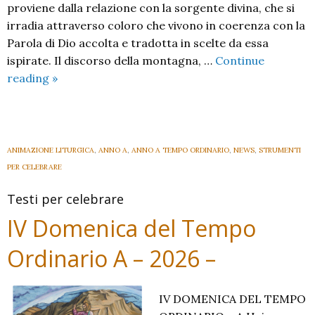
proviene dalla relazione con la sorgente divina, che si
irradia attraverso coloro che vivono in coerenza con la
Parola di Dio accolta e tradotta in scelte da essa
ispirate. Il discorso della montagna, …
Continue
V
reading
»
Domenica
del
Tempo
Ordinario
ANIMAZIONE LITURGICA
,
ANNO A
,
ANNO A TEMPO ORDINARIO
,
NEWS
,
STRUMENTI
A
PER CELEBRARE
–
Testi per celebrare
2026
–
IV Domenica del Tempo
Ordinario A – 2026 –
IV DOMENICA DEL TEMPO