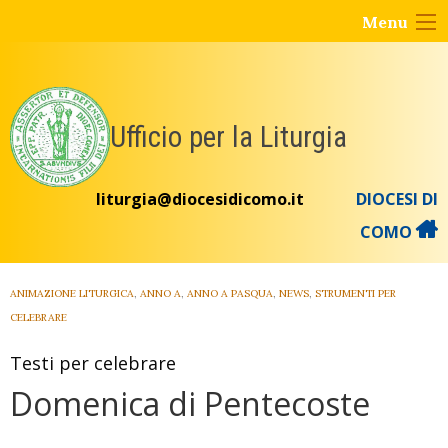
Skip
Menu
to
content
Ufficio per la Liturgia
liturgia@diocesidicomo.it
DIOCESI DI
COMO
ANIMAZIONE LITURGICA
,
ANNO A
,
ANNO A PASQUA
,
NEWS
,
STRUMENTI PER
CELEBRARE
Testi per celebrare
Domenica di Pentecoste