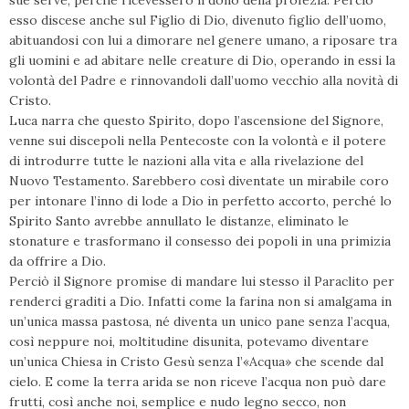
sue serve, perché ricevessero il dono della profezia. Perciò
esso discese anche sul Figlio di Dio, divenuto figlio dell’uomo,
abituandosi con lui a dimorare nel genere umano, a riposare tra
gli uomini e ad abitare nelle creature di Dio, operando in essi la
volontà del Padre e rinnovandoli dall’uomo vecchio alla novità di
Cristo.
Luca narra che questo Spirito, dopo l’ascensione del Signore,
venne sui discepoli nella Pentecoste con la volontà e il potere
di introdurre tutte le nazioni alla vita e alla rivelazione del
Nuovo Testamento. Sarebbero così diventate un mirabile coro
per intonare l’inno di lode a Dio in perfetto accorto, perché lo
Spirito Santo avrebbe annullato le distanze, eliminato le
stonature e trasformano il consesso dei popoli in una primizia
da offrire a Dio.
Perciò il Signore promise di mandare lui stesso il Paraclito per
renderci graditi a Dio. Infatti come la farina non si amalgama in
un’unica massa pastosa, né diventa un unico pane senza l’acqua,
così neppure noi, moltitudine disunita, potevamo diventare
un’unica Chiesa in Cristo Gesù senza l’«Acqua» che scende dal
cielo. E come la terra arida se non riceve l’acqua non può dare
frutti, così anche noi, semplice e nudo legno secco, non