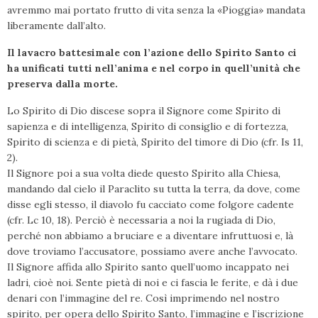
avremmo mai portato frutto di vita senza la «Pioggia» mandata
liberamente dall’alto.
Il lavacro battesimale con l’azione dello Spirito Santo ci
ha unificati tutti nell’anima e nel corpo in quell’unità che
preserva dalla morte.
Lo Spirito di Dio discese sopra il Signore come Spirito di
sapienza e di intelligenza, Spirito di consiglio e di fortezza,
Spirito di scienza e di pietà, Spirito del timore di Dio (cfr. Is 11,
2).
Il Signore poi a sua volta diede questo Spirito alla Chiesa,
mandando dal cielo il Paraclito su tutta la terra, da dove, come
disse egli stesso, il diavolo fu cacciato come folgore cadente
(cfr. Lc 10, 18). Perciò è necessaria a noi la rugiada di Dio,
perché non abbiamo a bruciare e a diventare infruttuosi e, là
dove troviamo l’accusatore, possiamo avere anche l’avvocato.
Il Signore affida allo Spirito santo quell’uomo incappato nei
ladri, cioè noi. Sente pietà di noi e ci fascia le ferite, e dà i due
denari con l’immagine del re. Così imprimendo nel nostro
spirito, per opera dello Spirito Santo, l’immagine e l’iscrizione