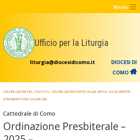
Skip
Menu
to
content
Ufficio per la Liturgia
liturgia@diocesidicomo.it
DIOCESI DI
COMO
CELEBRAZIONI DEL VESCOVO
,
CELEBRAZIONI PARTICOLARI
,
NEWS
,
SACRAMENTI
,
STRUMENTI PER CELEBRARE
Cattedrale di Como
Ordinazione Presbiterale –
2025 –