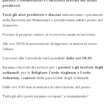
parroci, i collaboratori e i sacerdoti invitati dei futuri
presbiteri.
Tutti gli altri presbiteri e diaconi
indosseranno i paramenti
nella Sacrestia dei Mansionari e prenderanno subito posto nel
transetto.
Portare il proprio camice, si troverà la casula in sacrestia.
Alle ore 09.55 la processione di ingresso si muoverà verso
l’altare.
L’accesso alla Cattedrale sarà possibile
dalle ore 08.30.
Saranno riservati dei settori per i
parenti e gli invitati degli
ordinand
i, per le
Religiose
,
l’ordo virginum e l’ordo
viduarum
, i
cantori
delle parrocchie degli ordinandi.
Dalle ore 9.30 non si assicura la riservazione del posto.
Tutti gli altri posti saranno occupati “a riempimento”.