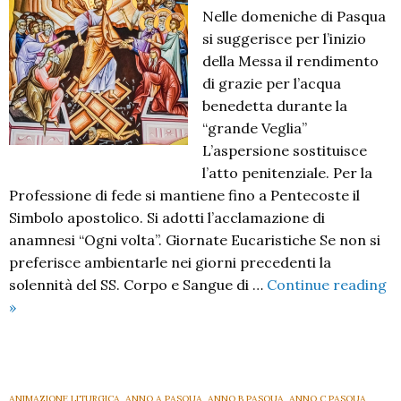
Nelle domeniche di Pasqua
si suggerisce per l’inizio
della Messa il rendimento
di grazie per l’acqua
benedetta durante la
“grande Veglia”
L’aspersione sostituisce
l’atto penitenziale. Per la
Professione di fede si mantiene fino a Pentecoste il
Simbolo apostolico. Si adotti l’acclamazione di
anamnesi “Ogni volta”. Giornate Eucaristiche Se non si
preferisce ambientarle nei giorni precedenti la
solennità del SS. Corpo e Sangue di …
Continue reading
Indicazioni:
»
segni
e
azioni
ANIMAZIONE LITURGICA
,
ANNO A PASQUA
,
ANNO B PASQUA
,
ANNO C PASQUA
,