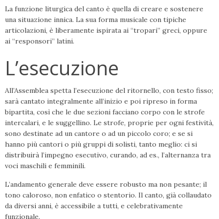
La funzione liturgica del canto è quella di creare e sostenere
una situazione innica. La sua forma musicale con tipiche
articolazioni, è liberamente ispirata ai “tropari” greci, oppure
ai “responsori” latini.
L’esecuzione
All’Assemblea spetta l’esecuzione del ritornello, con testo fisso;
sarà cantato integral­mente all’inizio e poi ripreso in forma
bipartita, così che le due sezioni facciano corpo con le strofe
intercalari, e le suggellino. Le strofe, proprie per ogni festività,
sono destinate ad un cantore o ad un piccolo coro; e se si
hanno più cantori o più gruppi di solisti, tanto meglio: ci si
distri­buirà l’impegno esecutivo, curando, ad es., l’alternanza tra
voci maschili e femminili.
L’andamento generale deve essere robusto ma non pesante; il
tono caloroso, non enfatico o stentorio. Il canto, già collaudato
da diversi anni, è accessibile a tutti, e celebrativamente
funzionale.