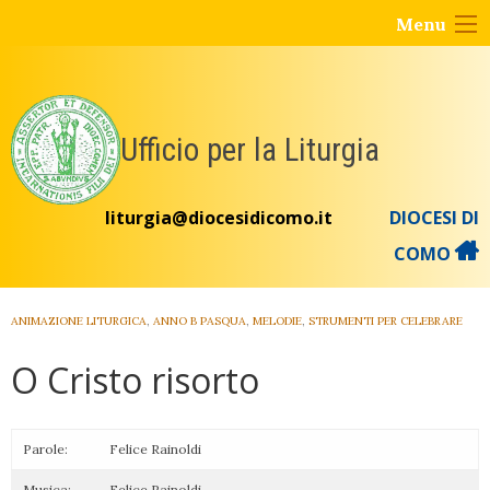
Skip
Menu
to
content
Ufficio per la Liturgia
liturgia@diocesidicomo.it
DIOCESI DI
COMO
ANIMAZIONE LITURGICA
,
ANNO B PASQUA
,
MELODIE
,
STRUMENTI PER CELEBRARE
O Cristo risorto
Parole:
Felice Rainoldi
Musica:
Felice Rainoldi