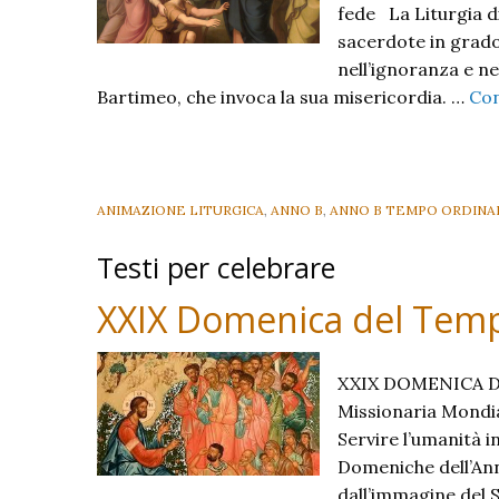
fede La Liturgia 
sacerdote in grado
nell’ignoranza e nel
Bartimeo, che invoca la sua misericordia. …
Con
ANIMAZIONE LITURGICA
,
ANNO B
,
ANNO B TEMPO ORDINA
Testi per celebrare
XXIX Domenica del Temp
XXIX DOMENICA D
Missionaria Mondial
Servire l’umanità 
Domeniche dell’Ann
dall’immagine del S