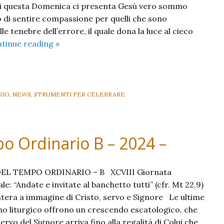
di questa Domenica ci presenta Gesù vero sommo
 di sentire compassione per quelli che sono
le tenebre dell’errore, il quale dona la luce al cieco
XXX
tinue reading
»
Domenica
del
Tempo
Ordinario
RIO
,
NEWS
,
STRUMENTI PER CELEBRARE
B
–
2024
o Ordinario B – 2024 –
–
EL TEMPO ORDINARIO – B XCVIII Giornata
e: “Andate e invitate al banchetto tutti” (cfr. Mt 22,9)
intera a immagine di Cristo, servo e Signore Le ultime
o liturgico offrono un crescendo escatologico, che
ervo del Signore arriva fino alla regalità di Colui che