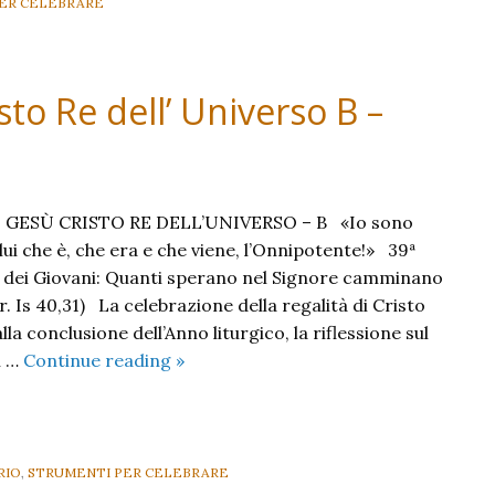
ER CELEBRARE
to Re dell’ Universo B –
GESÙ CRISTO RE DELL’UNIVERSO – B «Io sono
olui che è, che era e che viene, l’Onnipotente!» 39ª
 dei Giovani: Quanti sperano nel Signore camminano
r. Is 40,31) La celebrazione della regalità di Cristo
la conclusione dell’Anno liturgico, la riflessione sul
Nostro
l …
Continue reading
»
Signore
Gesù
Cristo
Re
RIO
,
STRUMENTI PER CELEBRARE