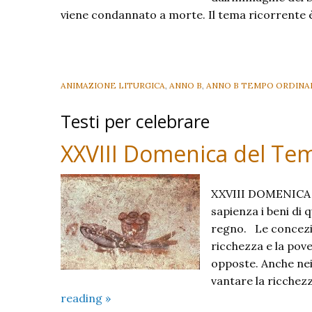
viene condannato a morte. Il tema ricorrente è
ANIMAZIONE LITURGICA
,
ANNO B
,
ANNO B TEMPO ORDINA
Testi per celebrare
XXVIII Domenica del Tem
XXVIII DOMENICA
sapienza i beni di 
regno. Le concezio
ricchezza e la pov
opposte. Anche nei 
vantare la ricchezz
XXVIII
reading
»