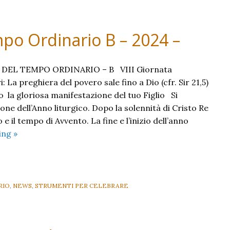
dell’
Universo
B
po Ordinario B – 2024 –
–
2024
–
DEL TEMPO ORDINARIO – B VIII Giornata
 La preghiera del povero sale fino a Dio (cfr. Sir 21,5)
la gloriosa manifestazione del tuo Figlio Si
ione dell’Anno liturgico. Dopo la solennità di Cristo Re
e il tempo di Avvento. La fine e l’inizio dell’anno
XXXIII
ding
»
Domenica
del
Tempo
Ordinario
RIO
,
NEWS
,
STRUMENTI PER CELEBRARE
B
–
2024