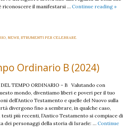
XXIX
 riconoscere il manifestarsi …
Continue reading
»
Domenic
del
Tempo
Ordinario
RIO
,
NEWS
,
STRUMENTI PER CELEBRARE
B
–
2024
po Ordinario B (2024)
–
 DEL TEMPO ORDINARIO – B Valutando con
questo mondo, diventiamo liberi e poveri per il tuo
ni dell’Antico Testamento e quelle del Nuovo sulla
ertà divergono fino a sembrare, in qualche caso,
testi più recenti, l’Antico Testamento si compiace di
a dei personaggi della storia di Israele: …
Continue