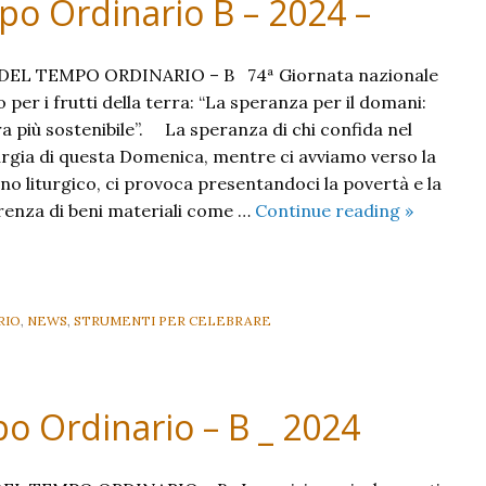
o Ordinario B – 2024 –
–
EL TEMPO ORDINARIO – B 74ª Giornata nazionale
per i frutti della terra: “La speranza per il domani:
a più sostenibile”. La speranza di chi confida nel
gia di questa Domenica, mentre ci avviamo verso la
no liturgico, ci provoca presentandoci la povertà e la
XXXII
arenza di beni materiali come …
Continue reading
»
Domenic
del
Tempo
Ordinario
RIO
,
NEWS
,
STRUMENTI PER CELEBRARE
B
–
2024
o Ordinario – B _ 2024
–