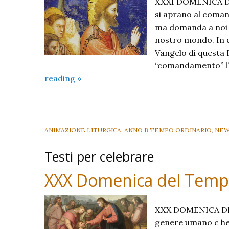
XXXI DOMENICA DEL
si aprano al coma
ma domanda a noi d
nostro mondo. In q
Vangelo di questa 
“comandamento” l’
XXXI
reading
»
Domenica
del
Tempo
Ordinario
ANIMAZIONE LITURGICA
,
ANNO B TEMPO ORDINARIO
,
NEW
–
Testi per celebrare
B
_
XXX Domenica del Tempo
2024
XXX DOMENICA DEL
genere umano c he 