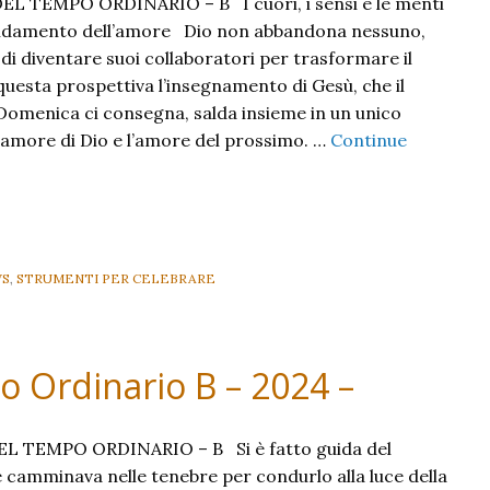
 TEMPO ORDINARIO – B I cuori, i sensi e le menti
ndamento dell’amore Dio non abbandona nessuno,
i diventare suoi collaboratori per trasformare il
uesta prospettiva l’in­segnamento di Gesù, che il
Domenica ci consegna, salda insieme in un unico
amore di Dio e l’amore del prossimo. …
Continue
S
,
STRUMENTI PER CELEBRARE
 Ordinario B – 2024 –
 TEMPO ORDINARIO – B Si è fatto guida del
camminava nelle tenebre per condurlo alla luce della