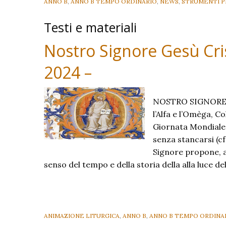
ANNO B
,
ANNO B TEMPO ORDINARIO
,
NEWS
,
STRUMENTI P
Testi e materiali
Nostro Signore Gesù Cris
2024 –
NOSTRO SIGNORE 
l’Alfa e l’Omèga, C
Giornata Mondiale
senza stancarsi (cf
Signore propone, al
senso del tempo e della storia della alla luce de
ANIMAZIONE LITURGICA
,
ANNO B
,
ANNO B TEMPO ORDINA