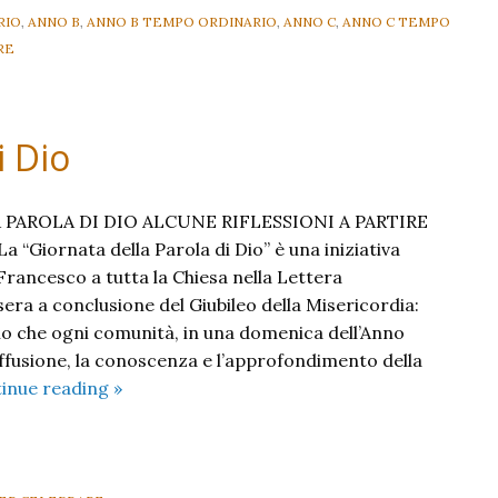
RIO
,
ANNO B
,
ANNO B TEMPO ORDINARIO
,
ANNO C
,
ANNO C TEMPO
RE
i Dio
PAROLA DI DIO ALCUNE RIFLESSIONI A PARTIRE
“Giornata della Parola di Dio” è una iniziativa
rancesco a tutta la Chiesa nella Lettera
era a conclusione del Giubileo della Misericordia:
o che ogni comunità, in una domenica dell’Anno
iffusione, la conoscenza e l’approfondimento della
Domenica
inue reading
»
della
Parola
di
Dio