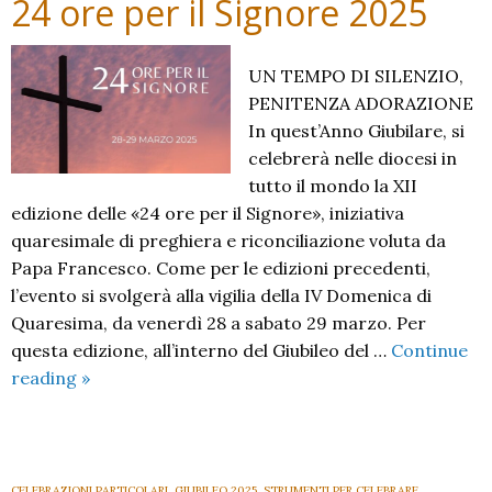
24 ore per il Signore 2025
UN TEMPO DI SILENZIO,
PENITENZA ADORAZIONE
In quest’Anno Giubilare, si
celebrerà nelle diocesi in
tutto il mondo la XII
edizione delle «24 ore per il Signore», iniziativa
quaresimale di preghiera e riconciliazione voluta da
Papa Francesco. Come per le edizioni precedenti,
l’evento si svolgerà alla vigilia della IV Domenica di
Quaresima, da venerdì 28 a sabato 29 marzo. Per
questa edizione, all’interno del Giubileo del …
Continue
24
reading
»
ore
per
il
Signore
CELEBRAZIONI PARTICOLARI
,
GIUBILEO 2025
,
STRUMENTI PER CELEBRARE