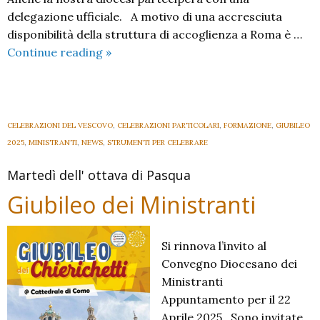
delegazione ufficiale. A motivo di una accresciuta
disponibilità della struttura di accoglienza a Roma è …
Giubileo
Continue reading
»
delle
Corali
a
Roma:
CELEBRAZIONI DEL VESCOVO
,
CELEBRAZIONI PARTICOLARI
,
FORMAZIONE
,
GIUBILEO
è
2025
,
MINISTRANTI
,
NEWS
,
STRUMENTI PER CELEBRARE
ancora
Martedì dell' ottava di Pasqua
possibile
iscriversi
Giubileo dei Ministranti
Si rinnova l’invito al
Convegno Diocesano dei
Ministranti
Appuntamento per il 22
Aprile 2025 Sono invitate