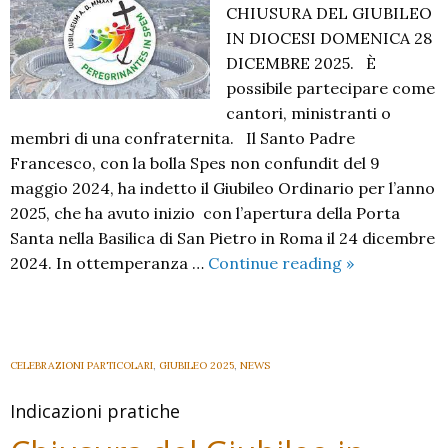
CHIUSURA DEL GIUBILEO
IN DIOCESI DOMENICA 28
DICEMBRE 2025. È
possibile partecipare come
cantori, ministranti o
membri di una confraternita. Il Santo Padre
Francesco, con la bolla Spes non confundit del 9
maggio 2024, ha indetto il Giubileo Ordinario per l’anno
2025, che ha avuto inizio con l’apertura della Porta
Santa nella Basilica di San Pietro in Roma il 24 dicembre
Celebrazione
2024. In ottemperanza …
Continue reading
»
di
chiusura
del
Giubileo:
CELEBRAZIONI PARTICOLARI
,
GIUBILEO 2025
,
NEWS
invito
Indicazioni pratiche
per
cantori,