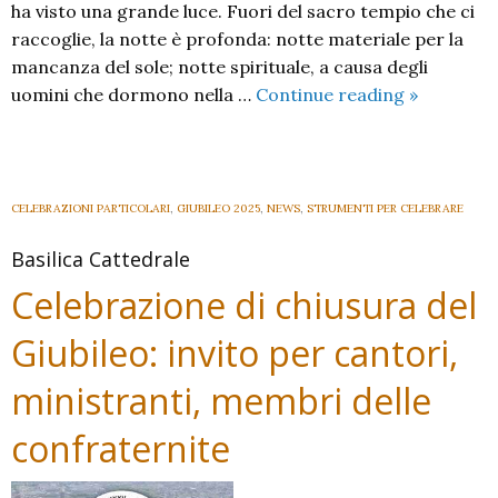
ha visto una grande luce. Fuori del sacro tempio che ci
raccoglie, la notte è profonda: notte materiale per la
mancanza del sole; notte spirituale, a causa degli
Le
uomini che dormono nella …
Continue reading
»
Celebrazio
di
Natale
presiedut
CELEBRAZIONI PARTICOLARI
,
GIUBILEO 2025
,
NEWS
,
STRUMENTI PER CELEBRARE
dal
Basilica Cattedrale
nostro
Vescovo
Celebrazione di chiusura del
Oscar
Giubileo: invito per cantori,
ministranti, membri delle
confraternite