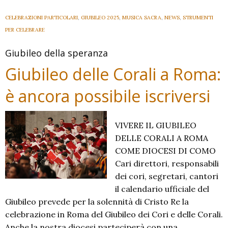
in
Diocesi
CELEBRAZIONI PARTICOLARI
,
GIUBILEO 2025
,
MUSICA SACRA
,
NEWS
,
STRUMENTI
PER CELEBRARE
Giubileo della speranza
Giubileo delle Corali a Roma:
è ancora possibile iscriversi
VIVERE IL GIUBILEO
DELLE CORALI A ROMA
COME DIOCESI DI COMO
Cari direttori, responsabili
dei cori, segretari, cantori
il calendario ufficiale del
Giubileo prevede per la solennità di Cristo Re la
celebrazione in Roma del Giubileo dei Cori e delle Corali.
Anche la nostra diocesi parteciperà con una