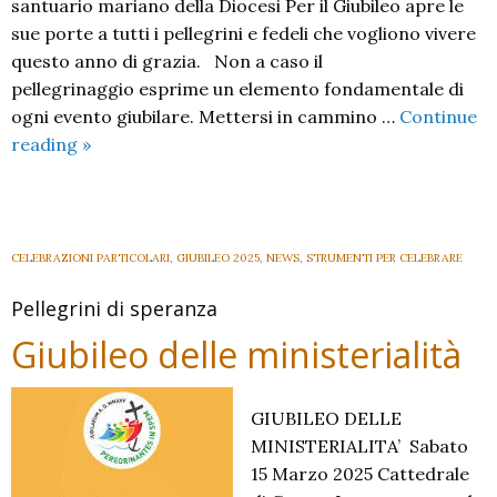
santuario mariano della Diocesi Per il Giubileo apre le
sue porte a tutti i pellegrini e fedeli che vogliono vivere
questo anno di grazia. Non a caso il
pellegrinaggio esprime un elemento fondamentale di
ogni evento giubilare. Mettersi in cammino …
Continue
Vivere
reading
»
il
Giubileo
in
Cattedrale
CELEBRAZIONI PARTICOLARI
,
GIUBILEO 2025
,
NEWS
,
STRUMENTI PER CELEBRARE
Pellegrini di speranza
Giubileo delle ministerialità
GIUBILEO DELLE
MINISTERIALITA’ Sabato
15 Marzo 2025 Cattedrale