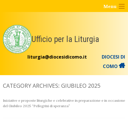
Skip
Menu
to
content
Ufficio per la Liturgia
liturgia@diocesidicomo.it
DIOCESI DI
COMO
CATEGORY ARCHIVES:
GIUBILEO 2025
Iniziative e proposte liturgiche e celebrative in preparazione e in occasione
del Giubileo 2025 “Pellegrini di speranza”