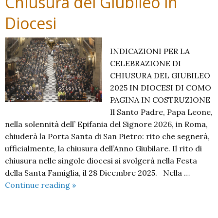
Chiusura del Giubileo in
ministranti,
Diocesi
membri
delle
confraternit
INDICAZIONI PER LA
CELEBRAZIONE DI
CHIUSURA DEL GIUBILEO
2025 IN DIOCESI DI COMO
PAGINA IN COSTRUZIONE
Il Santo Padre, Papa Leone,
nella solennità dell’ Epifania del Signore 2026, in Roma,
chiuderà la Porta Santa di San Pietro: rito che segnerà,
ufficialmente, la chiusura dell’Anno Giubilare. Il rito di
chiusura nelle singole diocesi si svolgerà nella Festa
della Santa Famiglia, il 28 Dicembre 2025. Nella …
Chiusura
Continue reading
»
del
Giubileo