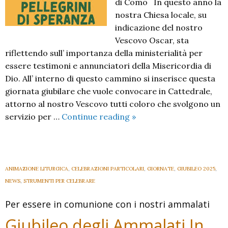
di Como In questo anno la
nostra Chiesa locale, su
indicazione del nostro
Vescovo Oscar, sta
riflettendo sull’ importanza della ministerialità per
essere testimoni e annunciatori della Misericordia di
Dio. All’ interno di questo cammino si inserisce questa
giornata giubilare che vuole convocare in Cattedrale,
attorno al nostro Vescovo tutti coloro che svolgono un
Giubileo
servizio per …
Continue reading
»
delle
ministerialità
ANIMAZIONE LITURGICA
,
CELEBRAZIONI PARTICOLARI
,
GIORNATE
,
GIUBILEO 2025
,
NEWS
,
STRUMENTI PER CELEBRARE
Per essere in comunione con i nostri ammalati
Giubileo degli Ammalati In