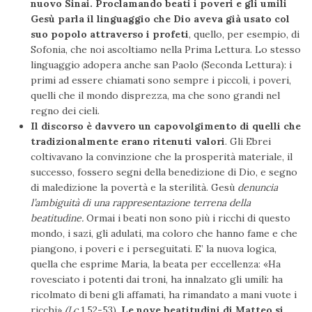
nuovo Sinai. Proclamando beati i poveri e gli umili
Gesù parla il linguaggio che Dio aveva già usato col
suo popolo attraverso i profeti
, quello, per esempio, di
Sofonia, che noi ascoltiamo nella Prima Lettura. Lo stesso
linguaggio adopera anche san Paolo (Seconda Lettura): i
primi ad essere chiamati sono sempre i piccoli, i poveri,
quelli che il mondo disprezza, ma che sono grandi nel
regno dei cieli.
Il discorso è davvero un capovolgimento di quelli che
tradizionalmente erano ritenuti valori
. Gli Ebrei
coltivavano la convinzione che la prosperità materiale, il
successo, fossero segni della benedizione di Dio, e segno
di maledizione la povertà e la sterilità. Gesù
denuncia
l’ambiguità di una rappresentazione terrena della
beatitudine.
Ormai i beati non sono più i ricchi di questo
mondo, i sazi, gli adulati, ma coloro che hanno fame e che
piangono, i poveri e i perseguitati. E’ la nuova logica,
quella che esprime Maria, la beata per eccellenza: «Ha
rovesciato i potenti dai troni, ha innalzato gli umili: ha
ricolmato di beni gli affamati, ha rimandato a mani vuote i
ricchi»
(Lc
1,52-53).
Le nove beatitudini di Matteo si