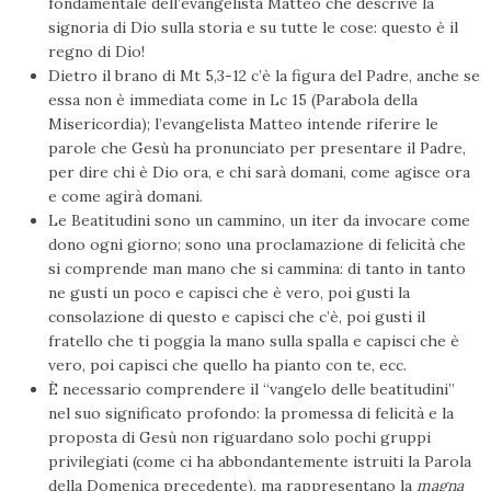
fondamentale dell’evangelista Matteo che descrive la
signoria di Dio sulla storia e su tutte le cose: questo è il
regno di Dio!
Dietro il brano di Mt 5,3-12 c’è la figura del Padre, anche se
essa non è immediata come in Lc 15 (Parabola della
Misericordia); l’evangelista Matteo intende riferire le
parole che Gesù ha pronunciato per presentare il Padre,
per dire chi è Dio ora, e chi sarà domani, come agisce ora
e come agirà domani.
Le Beatitudini sono un cammino, un iter da invocare come
dono ogni giorno; sono una proclamazione di felicità che
si comprende man mano che si cammina: di tanto in tanto
ne gusti un poco e capisci che è vero, poi gusti la
consolazione di questo e capisci che c’è, poi gusti il
fratello che ti poggia la mano sulla spalla e capisci che è
vero, poi capisci che quello ha pianto con te, ecc.
È necessario comprendere il “vangelo delle beatitudini”
nel suo significato profondo: la promessa di felicità e la
proposta di Gesù non riguardano solo pochi gruppi
privilegiati (come ci ha abbondantemente istruiti la Parola
della Domenica precedente), ma rappresentano la
magna