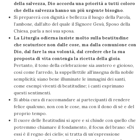
della salvezza, Dio accorda una priorità a tutti coloro
che della salvezza hanno un più urgente bisogno
.
Si preparerà con dignità e bellezza il luogo della Parola,
l’ambone, dall’alto del quale il Signore Gesù, Sposo della
Chiesa, parla a noi sua sposa.
La Liturgia odierna insiste molto sulla beatitudine
che scaturisce non dalle cose, ma dalla comunione con
Dio, dal fare la sua volontà, dal credere che la sua
proposta di vita contenga la ricetta della gioia
.
Pertanto, il tono della celebrazione sia austero e gioioso,
così come l’arredo, la suppellettile all’insegna della nobile
semplicità; siano bene illuminate le immagini dei santi,
come esempi viventi di beatitudine; i canti esprimano
questi sentimenti.
Si abbia cura di raccomandare ai partecipanti di rendere
felice qualcuno, non con le cose, ma con il dono di sé e del
proprio tempo.
Il cuore delle Beatitudini si apre e si chiude con quello che
potremmo chiamare il fondamento, il focus del brano: «Di
essi è il regno dei cieli»; si tratta di un’espressione