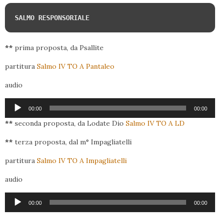
SALMO RESPONSORIALE
**
prima proposta, da Psallite
partitura
Salmo IV TO A Pantaleo
audio
Audio
00:00
00:00
Player
**
seconda proposta, da Lodate Dio
Salmo IV TO A LD
**
terza proposta, dal m° Impagliatelli
partitura
Salmo IV TO A Impagliatelli
audio
Audio
00:00
00:00
Player