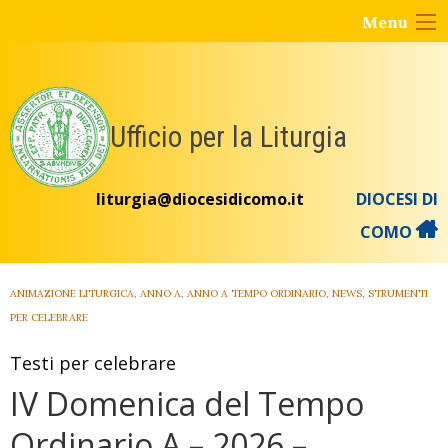
Skip
Menu
to
content
Ufficio per la Liturgia
liturgia@diocesidicomo.it
DIOCESI DI
COMO
ANIMAZIONE LITURGICA
,
ANNO A
,
ANNO A TEMPO ORDINARIO
,
NEWS
,
STRUMENTI
PER CELEBRARE
Testi per celebrare
IV Domenica del Tempo
Ordinario A – 2026 –