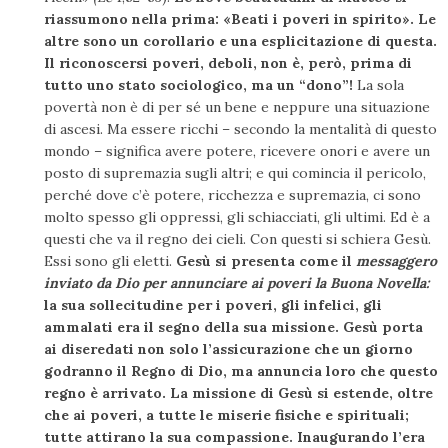
riassumono nella prima: «Beati i poveri in spirito». Le
altre sono un corollario e una esplicitazione di questa.
Il riconoscersi poveri, deboli, non è, però, prima di
tutto uno stato sociologico, ma un “dono”!
La sola
povertà non è di per sé un bene e neppure una situazione
di ascesi. Ma essere ricchi – secondo la mentalità di questo
mondo – significa avere potere, ricevere onori e avere un
posto di supremazia sugli altri; e qui comincia il pericolo,
perché dove c’è potere, ricchezza e supremazia, ci sono
molto spesso gli oppressi, gli schiacciati, gli ultimi. Ed è a
questi che va il regno dei cieli. Con questi si schiera Gesù.
Essi sono gli eletti.
Gesù si presenta come il
messaggero
inviato da Dio per annunciare ai poveri la Buona Novella:
la sua sollecitudine per i poveri, gli infelici, gli
ammalati era il segno della sua missione. Gesù porta
ai diseredati non solo l’assicurazione che un giorno
godranno il Regno di Dio, ma annuncia loro che questo
regno è arrivato. La missione di Gesù si estende, oltre
che ai poveri, a tutte le miserie fisiche e spirituali;
tutte attirano la sua compassione. Inaugurando l’era