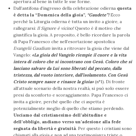
apertura al bene in tutte le sue forme.
Dall’antifona d’ingresso della celebrazione odierna
questa
è detta la “Domenica della gioia”,
“Gaudete”!
Ecco
perché la Liturgia odierna è tutta un invito a gioire, a
rallegrarsi:
Il Signore è vicino!
Questo è il motivo che
giustifica la gioia. A proposito, è bello ricordare la parola
di Papa Francesco che nell’esortazione apostolica
Evangelii Gaudium
invita a ritrovare la gioia che viene dal
Vangelo:
«La gioia del Vangelo riempie il cuore e la vita
intera di coloro che si incontrano con Gesù. Coloro che si
lasciano salvare da Lui sono liberati dal peccato, dalla
tristezza, dal vuoto interiore, dall’isolamento. Con Gesù
Cristo sempre nasce e rinasce la gioia»
(n°1). Di fronte
all’attuale scenario della nostra realtà, si può solo essere
presi da sconforto e scoraggiamento. Papa Francesco ci
invita a gioire, perché quello che ci aspetta è
potenzialmente meglio di quello che stiamo perdendo.
Usciamo dal cristianesimo dell’abitudine e
dell’obbligo, andiamo verso un’adesione alla fede
segnata da libertà e gratuità
. Per questo i cristiani sono
chiamati alla gioia e non ad una testimonianza triste o