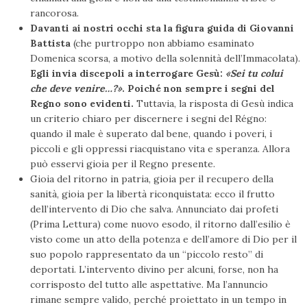
rancorosa.
Davanti ai nostri occhi sta la figura guida di Giovanni
Battista
(che purtroppo non abbiamo esaminato
Domenica scorsa, a motivo della solennità dell’Immacolata).
Egli invia discepoli a interrogare Gesù:
«Sei tu colui
che deve venire…?»
. Poiché non sempre i segni del
Regno sono evidenti.
Tuttavia, la risposta di Gesù indica
un criterio chiaro per discernere i segni del Régno:
quando il male è superato dal bene, quando i poveri, i
piccoli e gli oppressi riacquistano vita e speranza. Allora
può esservi gioia per il Regno presente.
Gioia del ritorno in patria, gioia per il recupero della
sanità, gioia per la libertà riconquistata: ecco il frutto
dell’intervento di Dio che salva. Annunciato dai profeti
(Prima Lettura) come nuovo esodo, il ritorno dall’esilio è
visto come un atto della potenza e dell’amore di Dio per il
suo popolo rappresentato da un “piccolo resto” di
deportati. L’intervento divino per alcuni, forse, non ha
corrisposto del tutto alle aspettative. Ma l’annuncio
rimane sempre valido, perché proiettato in un tempo in