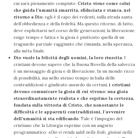
cui sarà pienamente compiuto.
Cristo viene come colui
che guida l’umanità smarrita, sfiduciata e stanca, nel
ritorno a Dio
; egli è il capo dei redenti, sulla strada santa
dell’obbedienza e della fedeltà. Ma questo ritorno, di fatto,
deve esplicitarsi nel corso delle generazioni; la liberazione
esige tempo e fatica e la gioia è piuttosto quella di un
traguardo parziale raggiunto che rimanda, nella speranza,
alla mèta finale.
Dio vuole la felicità degli uomini, la loro riuscita
. I
cristiani devono sapere che la Buona Novella della salvezza
è un messaggio di gioia e di liberazione. In un mondo ricco
di possibilità, ma nello stesso tempo in balìa delle
contraddizioni e giudicato assurdo da certuni,
i cristiani
devono comunicare la gioia di cui vivono: una gioia
straordinariamente realista e che esprime la certezza,
fondata sulla vittoria di Cristo, che nonostante le
difficoltà e le apparenti contraddizioni, l’avvenire
dell’umanità si sta edificando
. Tale è l’impegno del
cristiano che la Liturgia esprime con un augurio
programmatico:
«Dio vi renda saldi nella fede, gioiosi nella