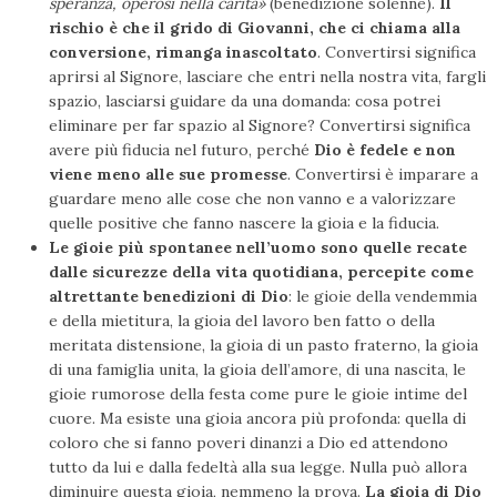
speranza, operosi nella carità»
(benedizione solenne).
Il
rischio è che il grido di Giovanni, che ci chiama alla
conversione, rimanga inascoltato
. Convertirsi significa
aprirsi al Signore, lasciare che entri nella nostra vita, fargli
spazio, lasciarsi guidare da una domanda: cosa potrei
eliminare per far spazio al Signore? Convertirsi significa
avere più fiducia nel futuro, perché
Dio è fedele e non
viene meno alle sue promesse
. Convertirsi è imparare a
guardare meno alle cose che non vanno e a valorizzare
quelle positive che fanno nascere la gioia e la fiducia.
Le gioie più spontanee nell’uomo sono quelle recate
dalle sicurezze della vita quotidiana, percepite come
altrettante benedizioni di Dio
: le gioie della vendemmia
e della mietitura, la gioia del lavoro ben fatto o della
meritata distensione, la gioia di un pasto fraterno, la gioia
di una famiglia unita, la gioia dell’amore, di una nascita, le
gioie rumorose della festa come pure le gioie intime del
cuore. Ma esiste una gioia ancora più profonda: quella di
coloro che si fanno poveri dinanzi a Dio ed attendono
tutto da lui e dalla fedeltà alla sua legge. Nulla può allora
diminuire questa gioia, nemmeno la prova.
La
gioia di Dio