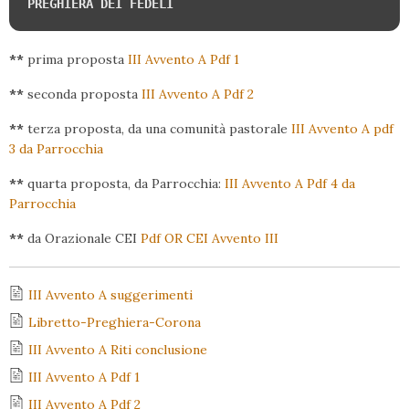
PREGHIERA DEI FEDELI
**
prima proposta
III Avvento A Pdf 1
**
seconda proposta
III Avvento A Pdf 2
**
terza proposta, da una comunità pastorale
III Avvento A pdf
3 da Parrocchia
**
quarta proposta, da Parrocchia:
III Avvento A Pdf 4 da
Parrocchia
**
da Orazionale CEI
Pdf OR CEI Avvento III
III Avvento A suggerimenti
Libretto-Preghiera-Corona
III Avvento A Riti conclusione
III Avvento A Pdf 1
III Avvento A Pdf 2