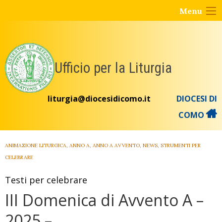
Skip
Menu
to
content
Ufficio per la Liturgia
liturgia@diocesidicomo.it
DIOCESI DI
COMO
ANIMAZIONE LITURGICA
,
ANNO A
,
ANNO A AVVENTO
,
NEWS
,
STRUMENTI PER
CELEBRARE
Testi per celebrare
III Domenica di Avvento A –
2025 –