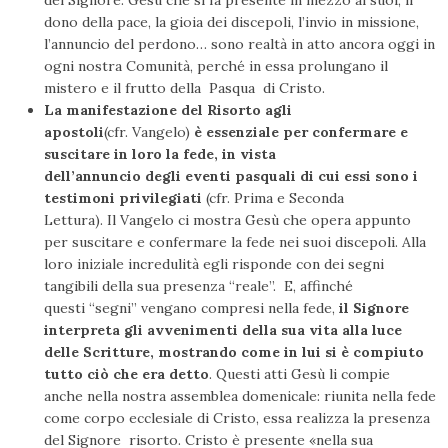
del Signore: Gesù che si fa presente in mezzo ai suoi, il
dono della pace, la gioia dei discepoli, l’invio in missione,
l’annuncio del perdono… sono realtà in atto ancora oggi in
ogni nostra Comunità, perché in essa prolungano il
mistero e il frutto della Pasqua di Cristo.
La manifestazione del Risorto agli
apostoli
(cfr. Vangelo)
è essenziale per confermare e
suscitare in loro la fede, in vista
dell’annuncio degli eventi pasquali di cui essi sono i
testimoni privilegiati
(cfr. Prima e Seconda
Lettura). Il Vangelo ci mostra Gesù che opera appunto
per suscitare e confermare la fede nei suoi discepoli. Alla
loro iniziale incredulità egli risponde con dei segni
tangibili della sua presenza “reale”. E, affinché
questi “segni” vengano compresi nella fede,
il Signore
interpreta gli avvenimenti della sua vita alla luce
delle Scritture, mostrando come in lui si è compiuto
tutto ciò che era detto
. Questi atti Gesù li compie
anche nella nostra assemblea domenicale: riunita nella fede
come corpo ecclesiale di Cristo, essa realizza la presenza
del Signore risorto. Cristo è presente «nella sua