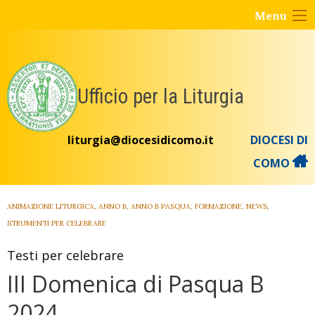
Skip
Menu
to
content
Ufficio per la Liturgia
liturgia@diocesidicomo.it
DIOCESI DI
COMO
ANIMAZIONE LITURGICA
,
ANNO B
,
ANNO B PASQUA
,
FORMAZIONE
,
NEWS
,
STRUMENTI PER CELEBRARE
Testi per celebrare
III Domenica di Pasqua B
2024