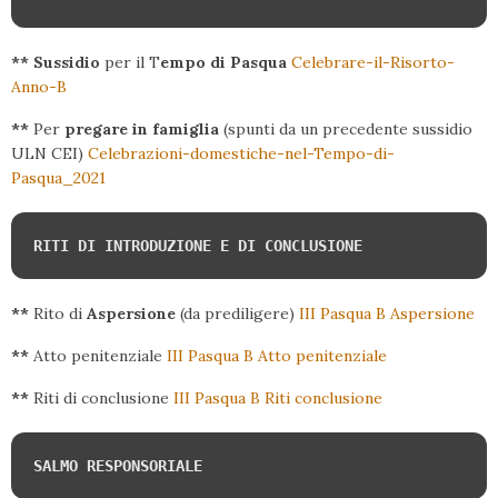
**
Sussidio
per il T
empo di Pasqua
Celebrare-il-Risorto-
Anno-B
**
Per
pregare in famiglia
(spunti da un precedente sussidio
ULN CEI)
Celebrazioni-domestiche-nel-Tempo-di-
Pasqua_2021
RITI DI INTRODUZIONE E DI CONCLUSIONE
**
Rito di
Aspersione
(da prediligere)
III Pasqua B Aspersione
**
Atto penitenziale
III Pasqua B Atto penitenziale
**
Riti di conclusione
III Pasqua B Riti conclusione
SALMO RESPONSORIALE