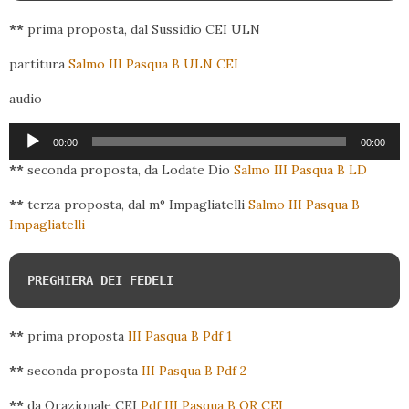
**
prima proposta, dal Sussidio CEI ULN
partitura
Salmo III Pasqua B ULN CEI
audio
Audio
00:00
00:00
Player
**
seconda proposta, da Lodate Dio
Salmo III Pasqua B LD
**
terza proposta, dal m° Impagliatelli
Salmo III Pasqua B
Impagliatelli
PREGHIERA DEI FEDELI
**
prima proposta
III Pasqua B Pdf 1
**
seconda proposta
III Pasqua B Pdf 2
**
da Orazionale CEI
Pdf III Pasqua B OR CEI