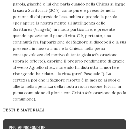
parola, giacché è lui che parla quando nella Chiesa si legge
la sacra Scrittura» (SC 7); come pure è presente nella
persona di chi presiede l’assemblea e prende la parola
«per aprire la nostra mente all’intelligenza delle
Scritture» (Vangelo); in modo particolare, è presente
quando spezziamo il pane di vita. C’è, pertanto, una
continuità fra l’apparizione del Signore ai discepoli e la sua
presenza in mezzo a noi; e la Chiesa, nella piena
consapevolezza del motivo di tanta gioia (cfr. orazione
sopra le offerte), esprime il proprio rendimento di grazie
al «vero Agnello che… morendo ha distrutto la morte e
risorgendo ha ridato… la vita» (pref. Pasquale I). La
certezza poi che il Signore risorto è in mezzo ai suoi ci
allieta nella speranza della nostra risurrezione futura, in
piena comunione di gloria con Cristo (cfr. orazione dopo la
comunione).
TESTI E MATERIALI
PER APPROFONDIRE