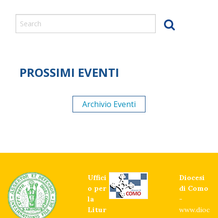
PROSSIMI EVENTI
Archivio Eventi
Uffici
Diocesi
o per
di Como
la
-
Litur
www.dioc