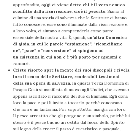
appro­fondita,
oggi ci viene detto chi è il vero nemico
sconfitto dalla risurrezione, cioè il peccato
. Siamo al
culmine di una storia di salvezza che le Scritture ci hanno
fatto conoscere: esse sono il­luminate dalla risurrezione e,
a loro volta, ci aiutano a compren­derla come parte
essenziale della nostra vita. È, quindi,
un’altra Domenica
di gioia, in cui le parole “espiazione”, “riconciliazio­
ne”, “pace” e “conversione” ci spingono ad
un’esistenza in cui non c’è più posto per egoismi e
rancori
.
Cristo risorto apre la mente dei suoi discepoli e rivela
loro il senso delle Scritture, rendendoli testimoni
della sua opera di salvezza
. In questa Terza Domenica di
Pasqua Gesù si manifesta di nuovo agli Undici, che avevano
appena ascoltato il racconto dei due di Emmaus. Egli dona
loro la pace e poi li invita a toccarlo perché conoscano
che non è un fantasma. Poi, soprattutto, mangia con loro.
Il pesce arrostito che gli porgono è un simbolo, poiché lui
stesso è il pesce buono arrostito dal fuoco dello Spirito
sul legno della croce: il pasto è eucaristico e pasquale,