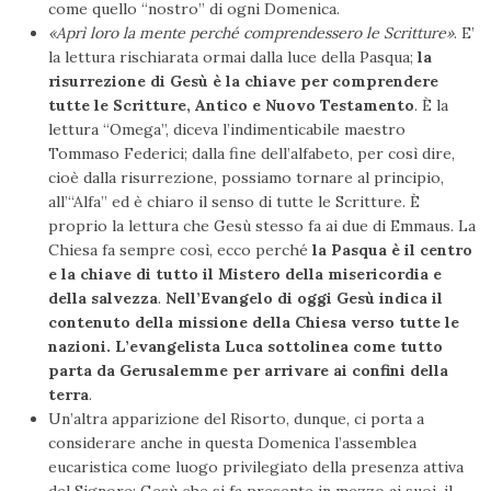
come quello “nostro” di ogni Domenica.
«Aprì loro la mente perché comprendessero le Scritture»
. E’
la lettura rischiarata ormai dalla luce della Pasqua;
la
risurrezione di Gesù è la chiave per comprendere
tutte le Scritture, Antico e Nuovo Testamento
. È la
lettura “Omega”, diceva l’indimenticabile maestro
Tommaso Federici; dalla fine dell’alfabeto, per così dire,
cioè dalla risurrezione, possiamo tornare al principio,
all’“Alfa” ed è chiaro il senso di tutte le Scritture. È
proprio la lettura che Gesù stesso fa ai due di Emmaus. La
Chiesa fa sempre così, ecco perché
la Pasqua è il centro
e la chiave di tutto il Mistero della misericordia e
della salvezza
.
Nell’Evangelo di oggi Gesù indica il
contenuto della missione della Chiesa verso tutte le
nazioni. L’evangelista Luca sottolinea come tutto
parta da Gerusalemme per arrivare ai confini della
terra
.
Un’altra apparizione del Risorto, dunque, ci porta a
considerare anche in questa Domenica l’assemblea
eucaristica come luogo privilegiato della presenza attiva