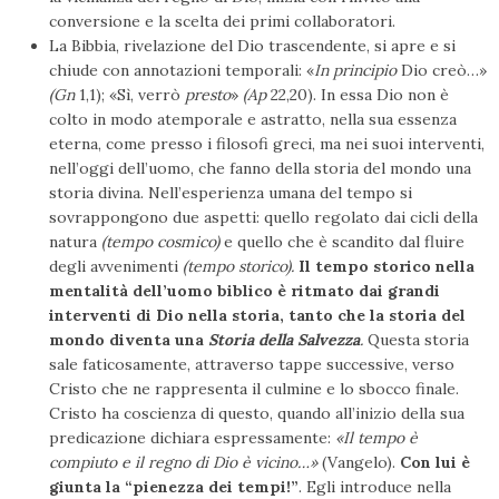
conversione e la scelta dei primi collaboratori.
La Bibbia, rivelazione del Dio trascendente, si apre e si
chiude con annotazioni temporali: «
In principio
Dio creò…»
(Gn
1,1); «Sì, verrò
presto
»
(Ap
22,20). In essa Dio non è
colto in modo atemporale e astratto, nella sua essenza
eterna, come presso i filosofi greci, ma nei suoi interventi,
nell’oggi dell’uomo, che fanno della storia del mondo una
storia divina. Nell’esperienza umana del tempo si
sovrappongono due aspetti: quello regolato dai cicli della
natura
(tempo cosmico)
e quello che è scandito dal fluire
degli avvenimenti
(tempo storico).
Il tempo storico nella
mentalità dell’uomo biblico è ritmato dai grandi
interventi di Dio nella storia, tanto che la storia del
mondo diventa una
Storia della Salvezza
.
Questa storia
sale faticosamente, attraverso tappe successive, verso
Cristo che ne rappresenta il culmine e lo sbocco finale.
Cristo ha coscienza di questo, quando all’inizio della sua
predicazione dichiara espressamente:
«Il tempo è
compiuto e il regno di Dio è vicino…»
(Vangelo).
Con lui è
giunta la “pienezza dei tempi!”
. Egli introduce nella