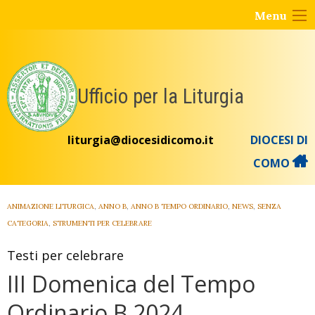
Skip
Menu
to
content
Ufficio per la Liturgia
liturgia@diocesidicomo.it
DIOCESI DI
COMO
ANIMAZIONE LITURGICA
,
ANNO B
,
ANNO B TEMPO ORDINARIO
,
NEWS
,
SENZA
CATEGORIA
,
STRUMENTI PER CELEBRARE
Testi per celebrare
III Domenica del Tempo
Ordinario B 2024