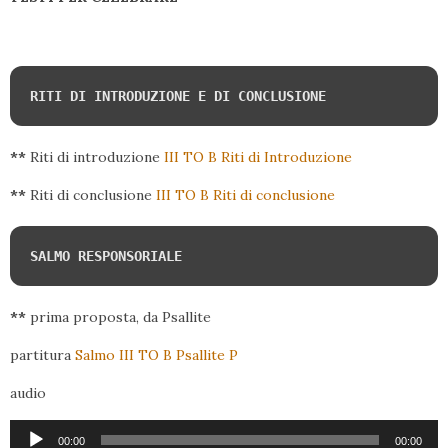
RITI DI INTRODUZIONE E DI CONCLUSIONE
**
Riti di introduzione
III TO B Riti di Introduzione
**
Riti di conclusione
III TO B Riti di conclusione
SALMO RESPONSORIALE
**
prima proposta, da Psallite
partitura
Salmo III TO B Psallite P
audio
Audio
00:00
00:00