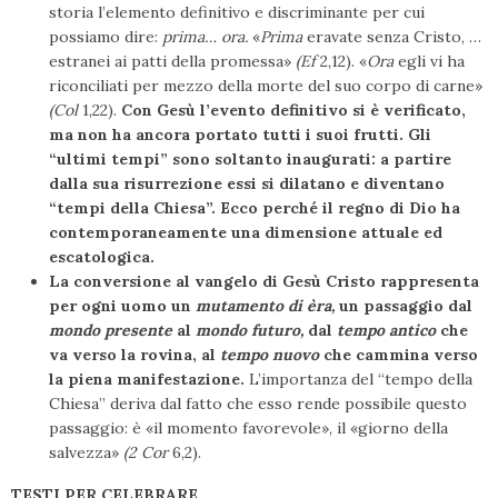
storia l’elemento definitivo e discriminante per cui
possiamo dire:
prima… ora.
«
Prima
eravate senza Cristo, …
estranei ai patti della promessa»
(Ef
2,12). «
Ora
egli vi ha
riconciliati per mezzo della morte del suo corpo di carne»
(Col
1,22).
Con Gesù l’evento definitivo si è verificato,
ma non ha ancora portato tutti i suoi frutti. Gli
“ultimi tempi” sono soltanto inaugurati: a partire
dalla sua risurrezione essi si dilatano e diventano
“tempi della Chiesa”. Ecco perché il regno di Dio ha
contemporaneamente una dimensione attuale ed
escatologica.
La conversione al vangelo di Gesù Cristo rappresenta
per ogni uomo un
mutamento di èra,
un passaggio dal
mondo presente
al
mondo futuro,
dal
tempo antico
che
va verso la rovina, al
tempo nuovo
che cammina verso
la piena manifestazione.
L’importanza del “tempo della
Chiesa” deriva dal fatto che esso rende possibile questo
passaggio: è «il momento favorevole», il «giorno della
salvezza»
(2 Cor
6,2).
TESTI PER CELEBRARE