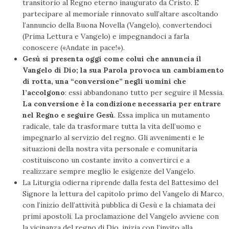
transitorio al Regno eterno inaugurato da Cristo. È
partecipare al memoriale rinnovato sull’altare ascoltando
l’annuncio della Buona Novella (Vangelo), convertendoci
(Prima Lettura e Vangelo) e impegnandoci a farla
conoscere («Andate in pace!»).
Gesù si presenta oggi come colui che annuncia il
Vangelo di Dio; la sua Parola provoca un cambiamento
di rotta, una “conversione” negli uomini che
l’accolgono
: essi abbandonano tutto per seguire il Messia.
La conversione è la condizione necessaria per entrare
nel Regno e seguire Gesù
. Essa implica un mutamento
radicale, tale da trasformare tutta la vita dell’uomo e
impegnarlo al servizio del regno. Gli avvenimenti e le
situazioni della nostra vita personale e comunitaria
costituiscono un costante invito a convertirci e a
realizzare sempre meglio le esigenze del Vangelo.
La Liturgia odierna riprende dalla festa del Battesimo del
Signore la lettura del capitolo primo del Vangelo di Marco,
con l’inizio dell’attività pubblica di Gesù e la chiamata dei
primi apostoli. La proclamazione del Vangelo avviene con
la vicinanza del regno di Dio, inizia con l’invito alla