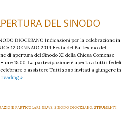
: APERTURA DEL SINODO
ODO DIOCESANO Indicazioni per la celebrazione in
CA 12 GENNAIO 2019 Festa del Battesimo del
ne di apertura del Sinodo XI della Chiesa Comense
 – ore 15.00 La partecipazione è aperta a tutti i fedeli
ncelebrare o assistere Tutti sono invitati a giungere in
Battesimo
 reading
»
del
Signore:
APERTURA
DEL
AZIONI PARTICOLARI
,
NEWS
,
SINODO DIOCESANO
,
STRUMENTI
SINODO