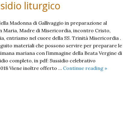
idio liturgico
ella Madonna di Gallivaggio in preparazione al
 Maria, Madre di Misericordia, incontro Cristo,
ia, entriamo nel cuore della SS. Trinità Misericordia .
guito materiali che possono servire per preparare le
ttimana mariana con l’immagine della Beata Vergine di
sidio completo, in pdf: Sussidio celebrativo
Peregrinatio
018 Viene inoltre offerto …
Continue reading
»
Mariae:
Sussidio
liturgico