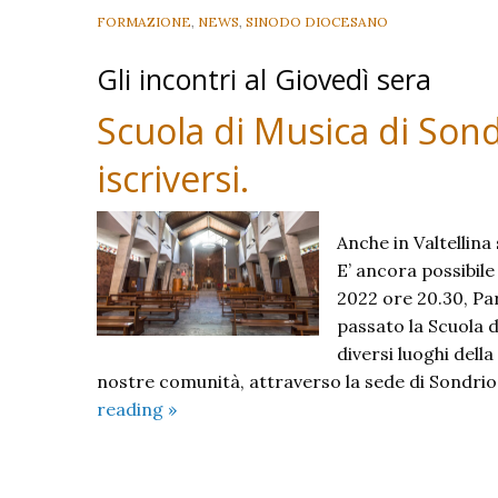
FORMAZIONE
,
NEWS
,
SINODO DIOCESANO
Gli incontri al Giovedì sera
Scuola di Musica di Sond
iscriversi.
Anche in Valtellina
E’ ancora possibil
2022 ore 20.30, Pa
passato la Scuola 
diversi luoghi dell
nostre comunità, attraverso la sede di Sondrio
Scuola
reading
»
di
Musica
di