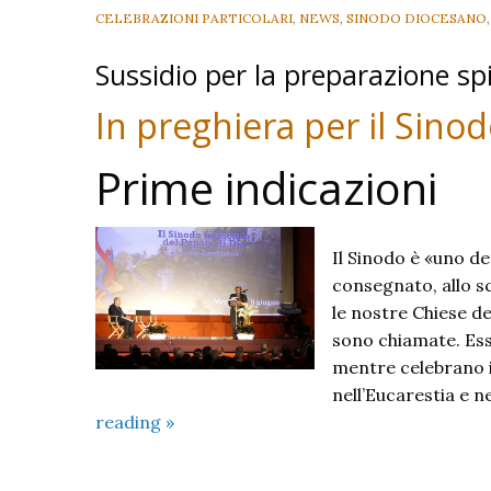
CELEBRAZIONI PARTICOLARI
,
NEWS
,
SINODO DIOCESANO
Sussidio per la preparazione spi
In preghiera per il Sino
Prime indicazioni
Il Sinodo è «uno deg
consegnato, allo sc
le nostre Chiese d
sono chiamate. Esso
mentre celebrano il
nell’Eucarestia e 
In
reading
»
preghiera
per