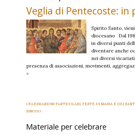
Veglia di Pentecoste: in 
Spirito Santo, vien
diocesano Dal 1986
in diversi punti de
diventare anche oc
nei diversi vicariat
presenza di associazioni, movimenti, aggregazio
Veglia
»
di
Pentecoste:
in
preghiera
CELEBRAZIONI PARTICOLARI
,
FESTE DI MARIA E DEI SANT
per
SINODO
il
Materiale per celebrare
Sinodo