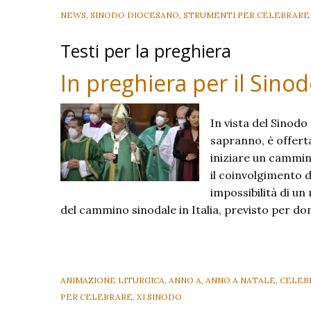
Sondrio:
NEWS
,
SINODO DIOCESANO
,
STRUMENTI PER CELEBRARE
é
Testi per la preghiera
ancora
possibile
In preghiera per il Sino
iscriversi.
In vista del Sinodo
sapranno, è offerta 
iniziare un cammin
il coinvolgimento di
impossibilità di u
del cammino sinodale in Italia, previsto per d
ANIMAZIONE LITURGICA
,
ANNO A
,
ANNO A NATALE
,
CELEBR
PER CELEBRARE
,
XI SINODO