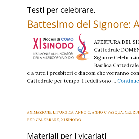
Testi per celebrare.
Battesimo del Signore
APERTURA DEL SIN
Cattedrale DOMENI
Signore Celebrazio
Basilica Cattedrale
e a tutti i presbiteri e diaconi che vorranno co
Cattedrale per tempo. I fedeli sono …
Continue
ANIMAZIONE LITURGICA
,
ANNO C
,
ANNO C PASQUA
,
CELEBR
PER CELEBRARE
,
XI SINODO
Materiali per i vicariati