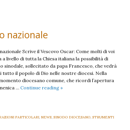
do nazionale
 nazionale Scrive il Vescovo Oscar: Come molti di voi
a livello di tutta la Chiesa italiana la possibilità di
o sinodale, sollecitato da papa Francesco, che vedrà
 tutto il popolo di Dio nelle nostre diocesi. Nella
n momento diocesano comune, che ricordi l’apertura
In
omenica …
Continue reading
»
preghiera
per
il
Sinodo
AZIONI PARTICOLARI
,
NEWS
,
SINODO DIOCESANO
,
STRUMENTI
nazionale