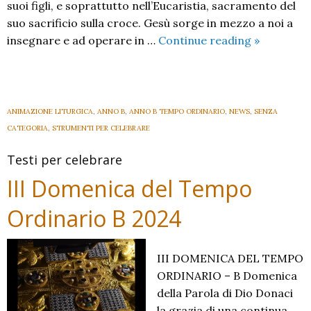
suoi figli, e soprattutto nell’Eucaristia, sacramento del
suo sacrificio sulla croce. Gesù sorge in mezzo a noi a
IV
insegnare e ad operare in …
Continue reading
»
Domenica
del
Tempo
Ordinario
ANIMAZIONE LITURGICA
,
ANNO B
,
ANNO B TEMPO ORDINARIO
,
NEWS
,
SENZA
B
CATEGORIA
,
STRUMENTI PER CELEBRARE
2024
Testi per celebrare
III Domenica del Tempo
Ordinario B 2024
III DOMENICA DEL TEMPO
ORDINARIO – B Domenica
della Parola di Dio Donaci
la grazia di una continua