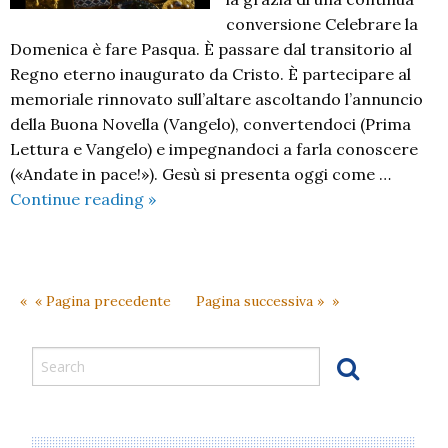
conversione Celebrare la
Domenica è fare Pasqua. È passare dal transitorio al
Regno eterno inaugurato da Cristo. È partecipare al
memoriale rinnovato sull’altare ascoltando l’annuncio
della Buona Novella (Vangelo), convertendoci (Prima
Lettura e Vangelo) e impegnandoci a farla conoscere
(«Andate in pace!»). Gesù si presenta oggi come …
III
Continue reading
»
Domenica
del
Tempo
Ordinario
« Pagina precedente
Pagina successiva »
B
2024