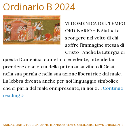
Ordinario B 2024
VI DOMENICA DEL TEMPO
ORDINARIO – B Aiutaci a
scorgere nel volto di chi
soffre l’immagine stessa di
Cristo Anche la Liturgia di
questa Domenica, come la precedente, intende far
prendere coscienza della potenza salvifica di Gesù,
nella sua parala e nella sua azione liberatrice dal male.
La lebbra diventa anche per noi linguaggio simbolico
che ci parla del male onnipresente, in noi e …
Continue
VI
reading
»
Domenica
del
Tempo
Ordinario
ANIMAZIONE LITURGICA
,
ANNO B
,
ANNO B TEMPO ORDINARIO
,
NEWS
,
STRUMENTI