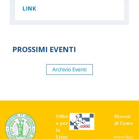
LINK
PROSSIMI EVENTI
Archivio Eventi
Uffici
Diocesi
o per
di Como
la
-
Litur
www.dioc