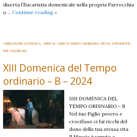
diserta l’Eucaristia domenicale nella propria Parrocchia
XIV
o …
Continue reading
»
Domenica
del
Tempo
Ordinario
ANIMAZIONE LITURGICA
,
ANNO B
,
ANNO B TEMPO ORDINARIO
,
NEWS
,
STRUMENTI
–
PER CELEBRARE
B
XIII Domenica del Tempo
2024
ordinario – B – 2024
XIII DOMENICA DEL
TEMPO ORDINARIO – B
Nel tuo Figlio povero e
crocifisso ci fai ricchi del
dono della tua stessa vita
Il Messia è venuto a