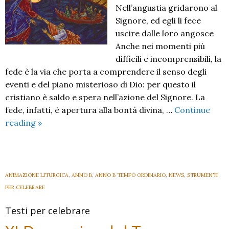
Nell’angustia gridarono al
Signore, ed egli li fece
uscire dalle loro angosce
Anche nei momenti più
difficili e incomprensibili, la
fede è la via che porta a comprendere il senso degli
eventi e del piano misterioso di Dio: per questo il
cristiano è saldo e spera nell’azione del Signore. La
fede, infatti, è apertura alla bontà divina, …
Continue
XII
reading
»
Domenica
del
Tempo
ordinario
ANIMAZIONE LITURGICA
,
ANNO B
,
ANNO B TEMPO ORDINARIO
,
NEWS
,
STRUMENTI
B
PER CELEBRARE
2024
Testi per celebrare