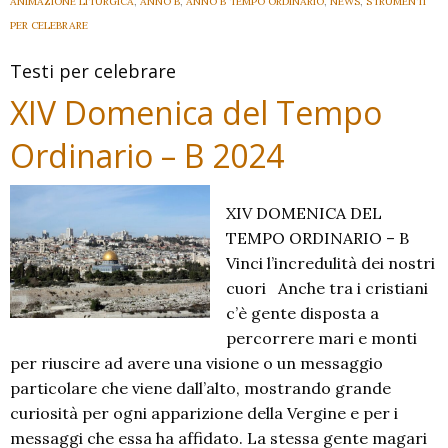
ANIMAZIONE LITURGICA
,
ANNO B
,
ANNO B TEMPO ORDINARIO
,
NEWS
,
STRUMENTI
PER CELEBRARE
Testi per celebrare
XIV Domenica del Tempo
Ordinario – B 2024
XIV DOMENICA DEL
TEMPO ORDINARIO – B
Vinci l’incredulità dei nostri
cuori Anche tra i cristiani
c’è gente disposta a
percorrere mari e monti
per riuscire ad avere una visione o un messaggio
particolare che viene dall’alto, mostrando grande
curiosità per ogni apparizione della Vergine e per i
messaggi che essa ha affidato. La stessa gente magari