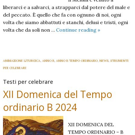
liberarci e a salvarci, a strapparci dal potere del male e
del peccato. È quello che fa con ognuno di noi, ogni
volta che siamo abbattuti e stanchi, delusi e tristi, ogni
XIII
volta che da soli non …
Continue reading
»
Domenica
del
Tempo
ordinario
ANIMAZIONE LITURGICA
,
ANNO B
,
ANNO B TEMPO ORDINARIO
,
NEWS
,
STRUMENTI
–
PER CELEBRARE
B
Testi per celebrare
–
2024
XII Domenica del Tempo
ordinario B 2024
XII DOMENICA DEL
TEMPO ORDINARIO – B