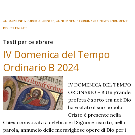
del
Tempo
Ordinario
ANIMAZIONE LITURGICA
,
ANNO B
,
ANNO B TEMPO ORDINARIO
,
NEWS
,
STRUMENTI
B
PER CELEBRARE
2024
Testi per celebrare
IV Domenica del Tempo
Ordinario B 2024
IV DOMENICA DEL TEMPO
ORDINARIO – B Un grande
profeta è sorto tra noi: Dio
ha visitato il suo popolo!
Cristo è presente nella
Chiesa convocata a celebrare il Signore risorto, nella
parola, annuncio delle meravigliose opere di Dio per i