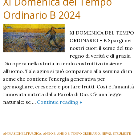
XI Domenica del Tempo
Ordinario B 2024
XI DOMENICA DEL TEMPO
ORDINARIO – B Spargi nei
nostri cuori il seme del tuo
regno di verità e di grazia
Dio opera nella storia in modo costruttivo insieme
all’uomo. Tale agire si può comparare alla semina di un
seme che contiene l’energia generativa per
germogliare, crescere e portare frutti. Così è l’umanità
rinnovata nutrita dalla Parola di Dio. C’è una legge
XI
naturale: se …
Continue reading
»
Domenica
del
Tempo
Ordinario
ANIMAZIONE LITURGICA
,
ANNO B
,
ANNO B TEMPO ORDINARIO
,
NEWS
,
STRUMENTI