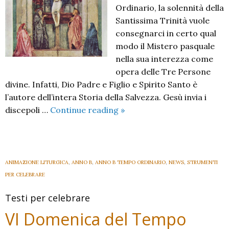
Ordinario, la solennità della
Santissima Trinità vuole
consegnarci in certo qual
modo il Mistero pasquale
nella sua interezza come
opera delle Tre Persone
divine. Infatti, Dio Padre e Figlio e Spirito Santo è
l’autore dell’intera Storia della Salvezza. Gesù invia i
Solennità
discepoli …
Continue reading
»
della
Santissima
Trinità
B
ANIMAZIONE LITURGICA
,
ANNO B
,
ANNO B TEMPO ORDINARIO
,
NEWS
,
STRUMENTI
2024
PER CELEBRARE
Testi per celebrare
VI Domenica del Tempo