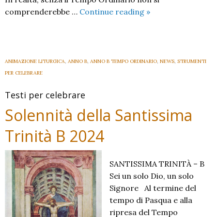
X
comprenderebbe …
Continue reading
»
Domenica
del
Tempo
Ordinario
ANIMAZIONE LITURGICA
,
ANNO B
,
ANNO B TEMPO ORDINARIO
,
NEWS
,
STRUMENTI
B
PER CELEBRARE
2024
Testi per celebrare
Solennità della Santissima
Trinità B 2024
SANTISSIMA TRINITÀ – B
Sei un solo Dio, un solo
Signore Al termine del
tempo di Pasqua e alla
ripresa del Tempo