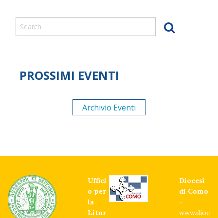
PROSSIMI EVENTI
Archivio Eventi
Uffici
Diocesi
o per
di Como
la
-
Litur
www.dioc