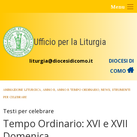
Skip
Menu
to
content
Ufficio per la Liturgia
liturgia@diocesidicomo.it
DIOCESI DI
COMO
ANIMAZIONE LITURGICA
,
ANNO B
,
ANNO B TEMPO ORDINARIO
,
NEWS
,
STRUMENTI
PER CELEBRARE
Testi per celebrare
Tempo Ordinario: XVI e XVII
Domenica