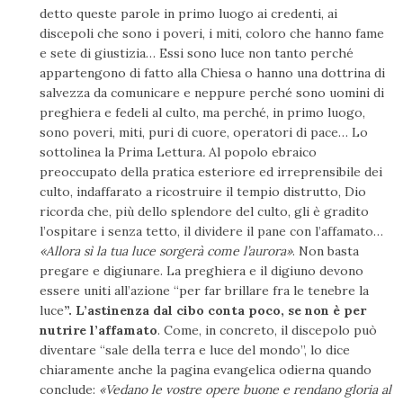
detto queste parole in primo luogo ai credenti, ai
discepoli che sono i poveri, i miti, coloro che hanno fame
e sete di giustizia… Essi sono luce non tanto perché
appartengono di fatto alla Chiesa o hanno una dottrina di
salvezza da comunicare e neppure perché sono uomini di
preghiera e fedeli al culto, ma perché, in primo luogo,
sono poveri, miti, puri di cuore, operatori di pace… Lo
sottolinea la Prima Lettura
.
Al popolo ebraico
preoccupato della pratica esteriore ed irreprensibile dei
culto, indaffarato a ricostruire il tempio distrutto, Dio
ricorda che, più dello splendore del culto, gli è gradito
l’ospitare i senza tetto, il dividere il pane con l’affamato…
«Allora sì la tua luce sorgerà come l’aurora»
. Non basta
pregare e digiunare. La preghiera e il digiuno devono
essere uniti all’azione “per far brillare fra le tenebre la
luce
”. L’astinenza dal cibo conta poco, se non è per
nutrire l’affamato
. Come, in concreto, il discepolo può
diventare “sale della terra e luce del mondo”, lo dice
chiaramente anche la pagina evangelica odierna quando
conclude:
«Vedano le vostre opere buone e rendano gloria al