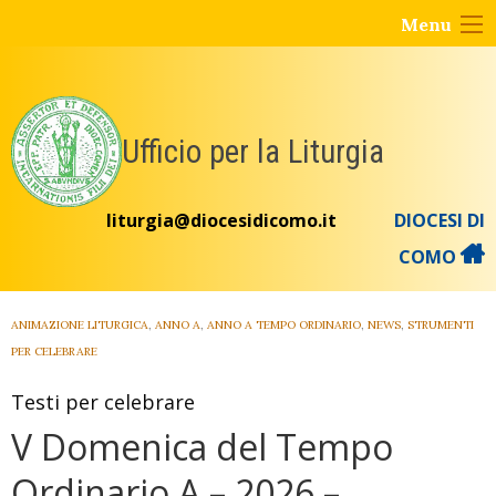
Skip
Menu
to
content
Ufficio per la Liturgia
liturgia@diocesidicomo.it
DIOCESI DI
COMO
ANIMAZIONE LITURGICA
,
ANNO A
,
ANNO A TEMPO ORDINARIO
,
NEWS
,
STRUMENTI
PER CELEBRARE
Testi per celebrare
V Domenica del Tempo
Ordinario A – 2026 –