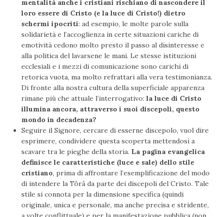
mentalità anche i cristiani rischiano di nascondere il
loro essere di Cristo (e la luce di Cristo!) dietro
schermi ipocriti
: ad esempio, le molte parole sulla
solidarietà e l’accoglienza in certe situazioni cariche di
emotività cedono molto presto il passo al disinteresse e
alla politica del lavarsene le mani. Le stesse istituzioni
ecclesiali e i mezzi di comunicazione sono carichi di
retorica vuota, ma molto refrattari alla vera testimonianza.
Di fronte alla nostra cultura della superficiale apparenza
rimane più che attuale l’interrogativo:
la luce di Cristo
illumina ancora, attraverso i suoi discepoli, questo
mondo in decadenza?
Seguire il Signore, cercare di esserne discepolo, vuol dire
esprimere, condividere questa scoperta mettendosi a
scavare tra le pieghe della storia.
La pagina evangelica
definisce le caratteristiche (luce e sale) dello stile
cristiano
, prima di affrontare l’esemplificazione del modo
di intendere la Tôrâ da parte dei discepoli del Cristo. Tale
stile si connota per la dimensione specifica (quindi
originale, unica e personale, ma anche precisa e stridente,
a volte conflittuale) e per la manifestazione pubblica (non