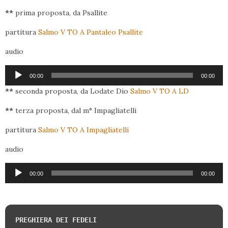
**
prima proposta, da Psallite
partitura
Salmo V TO A Pantaleo Psallite
audio
Audio
00:00
00:00
Player
**
seconda proposta, da Lodate Dio
Salmo V TO A LD
**
terza proposta, dal m° Impagliatelli
partitura
Salmo V TO A Impagliatelli
audio
Audio
00:00
00:00
Player
PREGHIERA DEI FEDELI