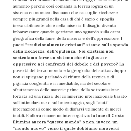
aumento perché così comanda la ferrea logica di un
sistema economico disumano che raccoglie ricchezze
sempre più grandi nella casa di chi è sazio e spoglia
inesorabilmente chi è nella miseria. Il disagio diventa
imbarazzante quando gettiamo uno sguardo sulla carta
geografica della fame, della miseria e dell’oppressione.
I
paesi “tradizionalmente cristiani” stanno sulla sponda
della ricchezza, dell’opulenza. Noi cristiani non
sosteniamo forse un sistema che è ingiusto e
oppressivo nei confronti del debole e del povero?
La
povertà del terzo mondo e la geografia del sottosviluppo
non si spiegano parlando di rifiuto della tecnica o di
pigrizia congenita e irrimediabile, ma del secolare
sfruttamento delle materie prime, della sottomissione
forzata ad una razza, del commercio internazionale basato
sull’intimidazione o sul boicottaggio, sugli “aiuti”
internazionali come modo di disfarsi utilmente di merci
inutili. E allora rimane un interrogativo:
la luce di Cristo
illumina ancora “questo mondo” o non, invece, un
“mondo nuovo” verso il quale dobbiamo muoverci