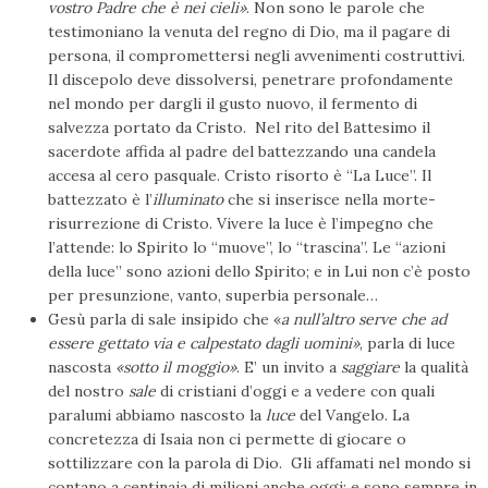
vostro Padre che è nei cieli»
. Non sono le parole che
testimoniano la venuta del regno di Dio, ma il pagare di
persona, il compromettersi negli avvenimenti costruttivi.
Il discepolo deve dissolversi, penetrare profondamente
nel mondo per dargli il gusto nuovo, il fermento di
salvezza portato da Cristo. Nel rito del Battesimo il
sacerdote affida al padre del battezzando una candela
accesa al cero pasquale. Cristo risorto è “La Luce”. Il
battezzato è l’
illuminato
che si inserisce nella morte-
risurrezione di Cristo. Vivere la luce è l’impegno che
l’attende: lo Spirito lo “muove”, lo “trascina”. Le “azioni
della luce” sono azioni dello Spirito; e in Lui non c’è posto
per presunzione, vanto, superbia personale…
Gesù parla di sale insipido che «
a null’altro serve che ad
essere gettato via e calpestato dagli uomini»
, parla di luce
nascosta
«sotto il moggio»
. E’ un invito a
saggiare
la qualità
del nostro
sale
di cristiani d’oggi e a vedere con quali
paralumi abbiamo nascosto la
luce
del Vangelo. La
concretezza di Isaia non ci permette di giocare o
sottilizzare con la parola di Dio. Gli affamati nel mondo si
contano a centinaia di milioni anche oggi; e sono sempre in