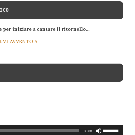
ICO
 per iniziare a cantare il ritornello…
LMI AVVENTO A
Usa
00:00