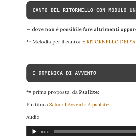
CANTO DEL RITORNELLO CON MODULO UN
— dove non è possibile fare altrimenti oppure
**
Melodia per il cantore:
RITORNELLO DEI SA
I DOMENICA DI AVVENTO
**
prima proposta, da
Psallite:
Partitura
Salmo I Avvento A psallite
Audio
Audio
00:00