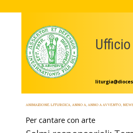
Skip
to
content
Ufficio
liturgia@dioces
ANIMAZIONE LITURGICA
,
ANNO A
,
ANNO A AVVENTO
,
NEW
Per cantare con arte