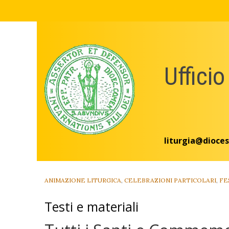
Skip
to
content
Ufficio
liturgia@dioces
ANIMAZIONE LITURGICA
,
CELEBRAZIONI PARTICOLARI
,
FE
Testi e materiali