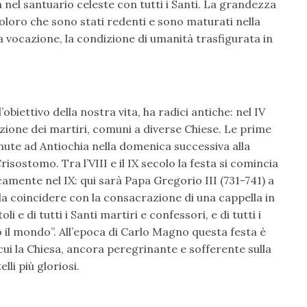
ra nel santuario celeste con tutti i Santi. La grandezza
coloro che sono stati redenti e sono maturati nella
ua vocazione, la condizione di umanità trasfigurata in
obiettivo della nostra vita, ha radici antiche: nel IV
ione dei martiri, comuni a diverse Chiese. Le prime
nute ad Antiochia nella domenica successiva alla
isostomo. Tra l’VIII e il IX secolo la festa si comincia
amente nel IX: qui sarà Papa Gregorio III (731-741) a
a coincidere con la consacrazione di una cappella in
i e di tutti i Santi martiri e confessori, e di tutti i
to il mondo”. All’epoca di Carlo Magno questa festa è
i la Chiesa, ancora peregrinante e sofferente sulla
lli più gloriosi.