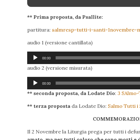
** Prima proposta, da Psallite:
partitura:
salmresp-tutti-i-santi-1novembre-
audio 1 (versione cantillata)
Audio
00:00
Player
audio 2 (versione misurata)
Audio
00:00
Player
** seconda proposta, da Lodate Dio
:
3 SAlmo-
** terza proposta
da Lodate Dio:
Salmo Tutti i
COMMEMORAZIONE
Il 2 Novembre la Liturgia prega per tutti i defu
amato, ma per tutti coloro che sono morti e d