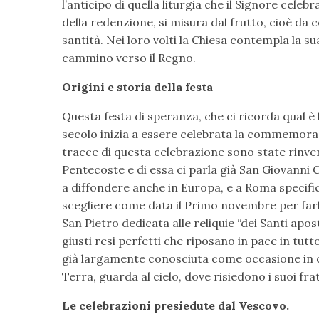
l’anticipo di quella liturgia che il Signore celeb
della redenzione, si misura dal frutto, cioè da 
santità. Nei loro volti la Chiesa contempla la s
cammino verso il Regno.
Origini e storia della festa
Questa festa di speranza, che ci ricorda qual è l’
secolo inizia a essere celebrata la commemoraz
tracce di questa celebrazione sono state rinve
Pentecoste e di essa ci parla già San Giovanni Cr
a diffondere anche in Europa, e a Roma specific
scegliere come data il Primo novembre per farl
San Pietro dedicata alle reliquie “dei Santi apostol
giusti resi perfetti che riposano in pace in tut
già largamente conosciuta come occasione in cu
Terra, guarda al cielo, dove risiedono i suoi frate
Le celebrazioni presiedute dal Vescovo.