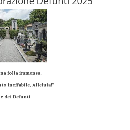
orazione Defunti 2025
una folla immensa,
o ineffabile, Alleluia!”
e dei Defunti