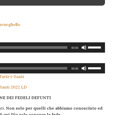
meneghello
Usa
00:00
i
tasti
freccia
Usa
00:00
su/giù
i
per
Tutti-i-Santi
tasti
aumentare
freccia
 Santi 2022 LD
o
su/giù
diminuire
per
 DEI FEDELI DEFUNTI
il
aumentare
volume.
nti
. Non solo per quelli che abbiamo conosciuto ed
o
i cui Dio solo conosce la fede.