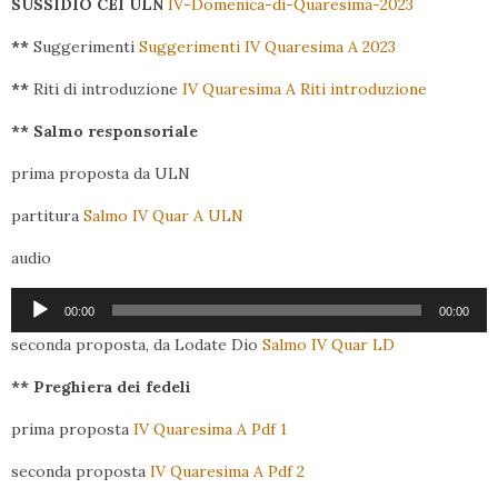
SUSSIDIO CEI ULN
IV-Domenica-di-Quaresima-2023
**
Suggerimenti
Suggerimenti IV Quaresima A 2023
**
Riti di introduzione
IV Quaresima A Riti introduzione
** Salmo responsoriale
prima proposta da ULN
partitura
Salmo IV Quar A ULN
audio
Audio
00:00
00:00
Player
seconda proposta, da Lodate Dio
Salmo IV Quar LD
** Preghiera dei fedeli
prima proposta
IV Quaresima A Pdf 1
seconda proposta
IV Quaresima A Pdf 2