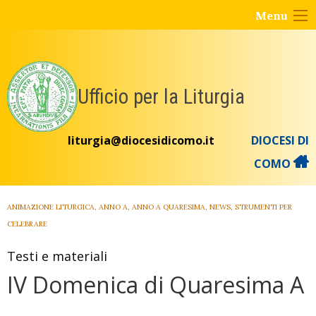
Skip
Menu
to
content
Ufficio per la Liturgia
liturgia@diocesidicomo.it
DIOCESI DI
COMO
ANIMAZIONE LITURGICA
,
ANNO A
,
ANNO A QUARESIMA
,
NEWS
,
STRUMENTI PER
CELEBRARE
Testi e materiali
IV Domenica di Quaresima A