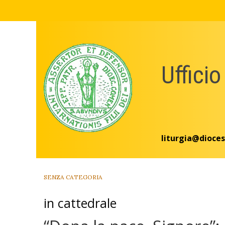
Skip
to
content
Ufficio
liturgia@dioces
SENZA CATEGORIA
in cattedrale