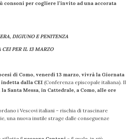
 consoni per cogliere l’invito ad una accorata
ERA, DIGIUNO E PENITENZA
 CEI PER IL 13 MARZO
ocesi di Como, venerdì 13 marzo, vivrà la Giornata
 indetta dalla CEI
(Conferenza episcopale italiana). Il
la Santa Messa, in Cattedrale, a Como, alle ore
rdano i Vescovi italiani – rischia di trascinare
ie, una nuova inutile strage dalle conseguenze
riflette il
vescovo Cantoni
– il quale, in più