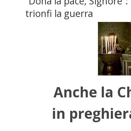
“Dona la pace, Signore”:
trionfi la guerra
Anche la C
in preghier