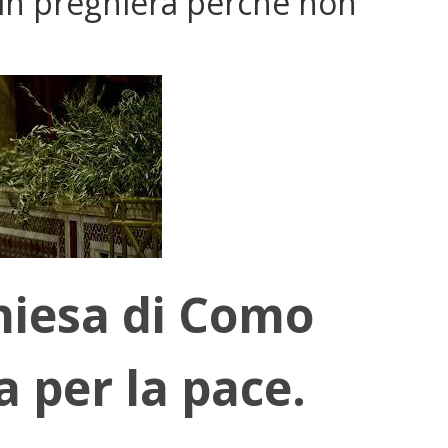
 in preghiera perchè non
hiesa di Como
a per la pace.