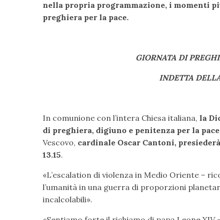
nella propria programmazione, i momenti più
preghiera per la pace.
GIORNATA DI PREGHI
INDETTA DELLA
In comunione con l’intera Chiesa italiana,
la Di
di preghiera, digiuno e penitenza per la pace
Vescovo,
cardinale Oscar Cantoni, presiederà 
13.15
.
«L’escalation di violenza in Medio Oriente – rico
l’umanità in una guerra di proporzioni planetar
incalcolabili».
«Sentiamo forte il richiamo di papa Leone XIV – 