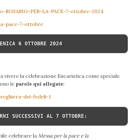
to-ROSARIO-PER-LA-PACE-7-ottobre-2024
la-pace-7-ottobre
ENICA 6 OTTOBRE 2024
 a vivere la celebrazione Eucaristica come speciale
cono le
parole qui allegate:
reghiera-dei-fedeli-1
RNI SUCCESSIVI AL 7 OTTOBRE:
ile celebrare la
Messa per la pace e la