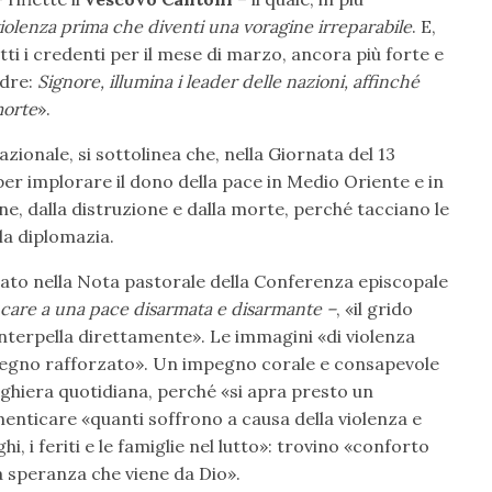
 violenza prima che diventi una voragine irreparabile
. E,
tti i credenti per il mese di marzo, ancora più forte e
adre:
Signore, illumina i leader delle nazioni, affinché
morte
».
azionale, si sottolinea che, nella Giornata del 13
per implorare il dono della pace in Medio Oriente e in
ione, dalla distruzione e dalla morte, perché tacciano le
la diplomazia.
o nella Nota pastorale della Conferenza episcopale
care a una pace disarmata e disarmante –
, «il grido
 interpella direttamente». Le immagini «di violenza
egno rafforzato». Un impegno corale e consapevole
reghiera quotidiana, perché «si apra presto un
enticare «quanti soffrono a causa della violenza e
i, i feriti e le famiglie nel lutto»: trovino «conforto
la speranza che viene da Dio».