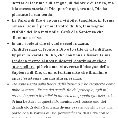
intrisa di lacrime e di sangue, di dolore e di fatica, ma
è la stessa storia di Dio, perché qui, tra noi, Dio ha
piantato la sua tenda
.
La Parola di Dio è apparsa visibile, tangibile, in forma
umana. Ge­sù è per noi il volto di Dio, l’immagine
visibile del Dio invisibile. Gesù è la Sapienza che
illumina e salva
.
In una società che si vuole secolarizzata,
l’indifferenza di fronte a Dio è lo stile di vita diffuso
.
Eppure
la Parola di Dio, che continua a fissare la sua
tenda in mezzo ai nostri deserti, continua anche a
interpellare
;
più che mai si avverte il bisogno della
Sapienza di Dio, di un orientamento che illumini e
apra l’esistenza umana alla speranza
.
«Io sono uscita dalla bocca dell’Altissimo e ho ricoperto come
nube la terra… Prima dei secoli, fin dai principio, egli mi
creò… ho posto le radici in mezzo a un popolo glorioso…»
. La
Prima Lettura di questa Domenica costituisce uno dei
grandi elogi della Sapienza divina: essa si identifica da una
parte con la Parola di Dio personificata, dall’altra con lo