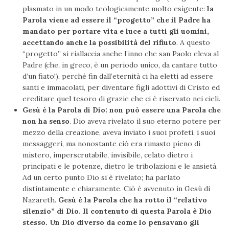
plasmato in un modo teologicamente molto esigente:
la
Parola viene ad essere il “progetto” che il Padre ha
mandato per portare vita e luce a tutti gli uomini,
accettando anche la possibilità del rifiuto
. A questo
“progetto” si riallaccia anche l’inno che san Paolo eleva al
Padre (che, in greco, è un periodo unico, da cantare tutto
d’un fiato!), perché fin dall’eternità ci ha eletti ad essere
santi e immacolati, per diventare figli adottivi di Cristo ed
ereditare quel tesoro di grazie che ci è riservato nei cieli.
Gesù è la Parola di Dio: non può essere una Parola che
non ha senso
. Dio aveva rivelato il suo eterno potere per
mezzo della creazione, aveva inviato i suoi profeti, i suoi
messaggeri, ma nonostante ciò era rimasto pieno di
mistero, imperscrutabile, invisibile, celato dietro i
principati e le potenze, dietro le tribolazioni e le ansietà.
Ad un certo punto Dio si è rivelato; ha parlato
distintamente e chiaramente. Ciò è avvenuto in Gesù di
Nazareth.
Gesù è la Parola che ha rotto il “relativo
silenzio” di Dio. Il contenuto di questa Parola è Dio
stesso. Un Dio diverso da come lo pensavano gli