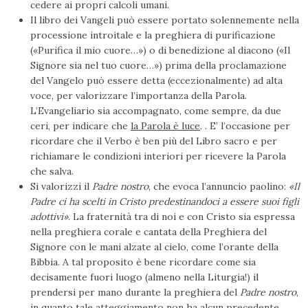
cedere ai propri calcoli umani.
Il libro dei Vangeli può essere portato solennemente nella
processione introitale e la preghiera di purificazione
(«Purifica il mio cuore…») o di benedizione al diacono («Il
Signore sia nel tuo cuore…») prima della proclamazione
del Vangelo può essere detta (eccezionalmente) ad alta
voce, per valorizzare l’importanza della Parola.
L’Evangeliario sia accompagnato, come sempre, da due
ceri, per indicare che
la Parola è luce
. . E’ l’occasione per
ricordare che il Verbo è ben più del Libro sacro e per
richiamare le condizioni interiori per ricevere la Parola
che salva.
Si valorizzi il
Padre nostro
, che evoca l’annuncio paolino:
«Il
Padre ci ha scelti in Cristo predestinandoci a essere suoi figli
adottivi»
. La fraternità tra di noi e con Cristo sia espressa
nella preghiera corale e cantata della Preghiera del
Signore con le mani alzate al cielo, come l’orante della
Bibbia. A tal proposito è bene ricordare come sia
decisamente fuori luogo (almeno nella Liturgia!) il
prendersi per mano durante la preghiera del
Padre nostro
,
in quanto tale atteggiamento non ha alcun precedente