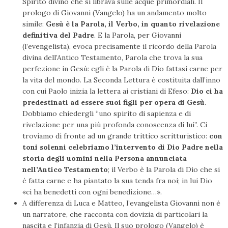
Spirito divino che si librava sulle acque primordiali. Il
prologo di Giovanni (Vangelo) ha un andamento molto
simile:
Gesù è la Parola, il Verbo, in quanto rivelazione
definitiva del Padre
. E la Parola, per Giovanni
(l’evengelista), evoca precisamente il ricordo della Parola
divina dell’Antico Testamento, Parola che trova la sua
perfezione in Gesù: egli è la Parola di Dio fattasi carne per
la vita del mondo. La Seconda Lettura è costituita dall’inno
con cui Paolo inizia la lettera ai cristiani di Efeso:
Dio ci ha
predestinati ad essere suoi figli per opera di Gesù
.
Dobbiamo chiedergli “uno spirito di sapienza e di
rivelazione per una più profonda conoscenza di lui”. Ci
troviamo di fronte ad un grande trittico scritturistico:
con
toni solenni celebriamo l’intervento di Dio Padre nella
storia degli uomini nella Persona annunciata
nell’Antico Testamento
; il Verbo è la Parola di Dio che si
è fatta carne e ha piantato la sua tenda fra noi; in lui Dio
«ci ha benedetti con ogni benedizione…».
A differenza di Luca e Matteo, l’evangelista Giovanni non è
un narratore, che racconta con dovizia di particolari la
nascita e l’infanzia di Gesù. Il suo prologo (Vangelo) è