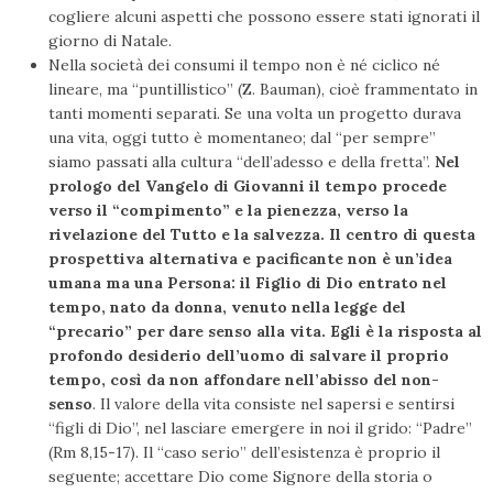
cogliere alcuni aspetti che possono essere stati ignorati il
giorno di Natale.
Nella società dei consumi il tempo non è né ciclico né
lineare, ma “puntillistico” (Z. Bauman), cioè frammentato in
tanti momenti separati. Se una volta un progetto durava
una vita, oggi tutto è momentaneo; dal “per sempre”
siamo passati alla cultura “dell’adesso e della fretta”.
Nel
prologo del Vangelo di Giovanni il tempo procede
verso il “compimento” e la pienezza, verso la
rivelazione del Tutto e la salvezza. Il centro di questa
prospettiva alternativa e pacificante non è un’idea
umana ma una Persona: il Figlio di Dio entrato nel
tempo, nato da donna, venuto nella legge del
“precario” per dare senso alla vita. Egli è la risposta al
profondo desiderio dell’uomo di salvare il proprio
tempo, così da non affondare nell’abisso del non-
senso
. Il valore della vita consiste nel sapersi e sentirsi
“figli di Dio”, nel lasciare emergere in noi il grido: “Padre”
(Rm 8,15-17). Il “caso serio” dell’esistenza è proprio il
seguente; accettare Dio come Signore della storia o