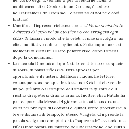
nel corso degli avvenimenti per arrestarne alcuni o
modificarne altri. Credere in un Dio così, è sedere
nell’anticamera dell’ateismo… e nessuno di noi ne è così
lontano!
L’antifona d’ingresso richiama come
«il Verbo onnipotente
è disceso dal cielo nel quieto silenzio che avvolgeva ogni
cosa»
. Si faccia in modo che la celebrazione si svolga in un
clima meditativo e di raccoglimento. Si dia importanza ai
momenti di silenzio: all’atto penitenziale, dopo l’omelia,
dopo la Comunione…
La seconda Domenica dopo Natale, costituisce una specie
di sosta, di pausa riflessiva, fatta apposta per
approfondire il mistero dell’Incarnazione. Le letture,
comunque, sono sempre le stesse nei 3 cicli, il che rende
un po’ più arduo il compito dell’omileta in quanto c’è il
rischio di ripetersi di anno in anno. Inoltre, chi a Natale ha
partecipato alla Messa del giorno si imbatte ancora una
volta nel prologo di Giovanni e, quindi, sente proclamare, a
breve distanza di tempo, lo stesso Vangelo. Chi prende la
parola scelga un tono piuttosto “sapienziale”, avviando una
riflessione pacata sul mistero dell’Incarnazione, che aiuti a