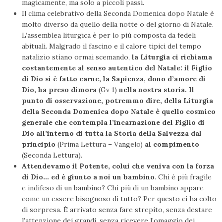
magicamente, ma solo a piccoli passi.
Il clima celebrativo della Seconda Domenica dopo Natale è
molto diverso da quello della notte o del giorno di Natale.
L’assemblea liturgica è per lo più composta da fedeli
abituali. Malgrado il fascino e il calore tipici del tempo
natalizio stiano ormai scemando,
la Liturgia ci richiama
costantemente al senso autentico del Natale: il Figlio
di Dio si è fatto carne, la Sapienza, dono d’amore di
Dio, ha preso dimora
(Gv 1)
nella nostra storia. Il
punto di osservazione, potremmo dire, della Liturgia
della Seconda Domenica dopo Natale è quello cosmico
generale che contempla l’incarnazione del Figlio di
Dio all’interno di tutta la Storia della Salvezza dal
principio
(Prima Lettura – Vangelo)
al compimento
(Seconda Lettura).
Attendevamo il Potente, colui che veniva con la forza
di Dio… ed è giunto a noi un bambino
. Chi è più fragile
e indifeso di un bambino? Chi più di un bambino appare
come un essere bisognoso di tutto? Per questo ci ha colto
di sorpresa. È arrivato senza fare strepito, senza destare
l’attenzione dei grandi, senza ricevere l’omaggio dei