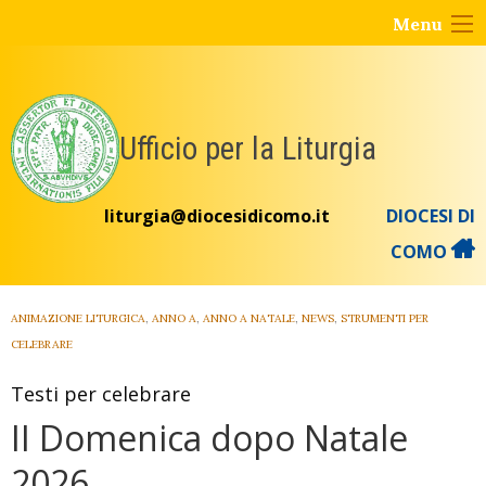
Skip
Menu
to
content
Ufficio per la Liturgia
liturgia@diocesidicomo.it
DIOCESI DI
COMO
ANIMAZIONE LITURGICA
,
ANNO A
,
ANNO A NATALE
,
NEWS
,
STRUMENTI PER
CELEBRARE
Testi per celebrare
II Domenica dopo Natale
2026