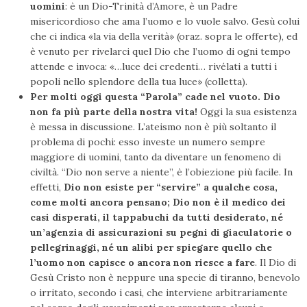
uomini
: è un Dio-Trinità d’Amore, è un Padre
misericordioso che ama l’uomo e lo vuole salvo. Gesù colui
che ci indica «la via della verità» (oraz. sopra le offerte), ed
è venuto per rivelarci quel Dio che l’uomo di ogni tempo
attende e invoca: «…luce dei credenti… rivélati a tutti i
popoli nello splendore della tua luce» (colletta).
Per molti oggi questa “Parola” cade nel vuoto. Dio
non fa più parte della nostra vita!
Oggi la sua esistenza
è messa in discussione. L’ateismo non è più soltanto il
problema di pochi: esso investe un numero sempre
maggiore di uomini, tanto da diventare un fenomeno di
civiltà. “Dio non serve a niente”, è l’obiezione più facile. In
effetti,
Dio non esiste per “servire” a qualche cosa,
come molti ancora pensano; Dio non è il medico dei
casi disperati, il tappabuchi da tutti desiderato, né
un’agenzia di assicurazioni su pegni di giaculatorie o
pellegrinaggi, né un alibi per spiegare quello che
l’uomo non capisce o ancora non riesce a fare
. Il Dio di
Gesù Cristo non è neppure una specie di tiranno, benevolo
o irritato, secondo i casi, che interviene arbitrariamente