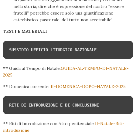
nella storia; dire che è espressione del nostro “essere
fratelli” potrebbe essere solo una giustificazione
catechistico-pastorale, del tutto non accettabile!
TESTI E MATERIALI
SUSSIDIO UFFICIO LITURGICO NAZIONALE
**
Guida al Tempo di Natale:
GUIDA-AL-TEMPO-DI-NATALE-
2025
**
Domenica corrente:
II-DOMENICA-DOPO-NATALE-2025
RITI DI INTRODUZIONE E DI CONCLUSIONE
**
Riti di Introduzione con Atto penitenziale
II-Natale-Riti-
introduzione