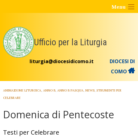
Skip
Menu
to
content
Ufficio per la Liturgia
liturgia@diocesidicomo.it
DIOCESI DI
COMO
ANIMAZIONE LITURGICA
,
ANNO B
,
ANNO B PASQUA
,
NEWS
,
STRUMENTI PER
CELEBRARE
Domenica di Pentecoste
Testi per Celebrare