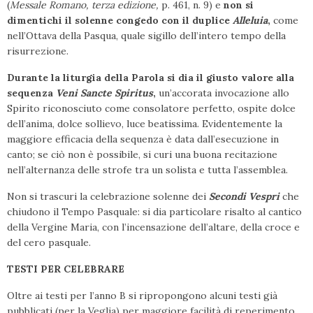
(
Messale Romano, terza edizione,
p. 461, n. 9) e
non si
dimentichi il solenne congedo con il duplice
Alleluia
,
come
nell’Ottava della Pasqua, quale sigillo dell’intero tempo della
risurrezione.
Durante la liturgia della Parola si dia il giusto valore alla
sequenza
Veni Sancte Spiritus
,
un’accorata invocazione allo
Spirito riconosciuto come consolatore perfetto, ospite dolce
dell’anima, dolce sollievo, luce beatissima. Evidentemente la
maggiore efficacia della sequenza è data dall’esecuzione in
canto; se ciò non è possibile, si curi una buona recitazione
nell’alternanza delle strofe tra un solista e tutta l’assemblea.
Non si trascuri la celebrazione solenne dei
Secondi Vespri
che
chiudono il Tempo Pasquale: si dia particolare risalto al cantico
della Vergine Maria, con l’incensazione dell’altare, della croce e
del cero pasquale.
TESTI PER CELEBRARE
Oltre ai testi per l’anno B si ripropongono alcuni testi già
pubblicati (per la Veglia) per maggiore facilità di reperimento.