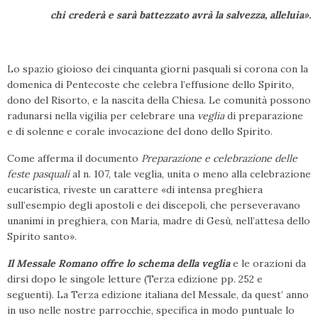
chi crederà e sarà battezzato avrà la salvezza, alleluia».
Lo spazio gioioso dei cinquanta giorni pasquali si corona con la
domenica di Pentecoste che celebra l’effusione dello Spirito,
dono del Risorto, e la nascita della Chiesa. Le comunità possono
radunarsi nella vigilia per celebrare una
veglia
di preparazione
e di solenne e corale invocazione del dono dello Spirito.
Come afferma il documento
Preparazione e celebrazione delle
feste pasquali
al n. 107, tale veglia, unita o meno alla celebrazione
eucaristica, riveste un carattere «di intensa preghiera
sull’esempio degli apostoli e dei discepoli, che perseveravano
unanimi in preghiera, con Maria, madre di Gesù, nell’attesa dello
Spirito santo».
Il Messale Romano offre lo schema della veglia
e le orazioni da
dirsi dopo le singole letture (Terza edizione pp. 252 e
seguenti). La Terza edizione italiana del Messale, da quest’ anno
in uso nelle nostre parrocchie, specifica in modo puntuale lo