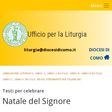
Skip
Menu
to
content
Ufficio per la Liturgia
liturgia@diocesidicomo.it
DIOCESI DI
COMO
ANIMAZIONE LITURGICA
,
ANNO A
,
ANNO A NATALE
,
ANNO B
,
ANNO B NATALE
,
ANNO C
,
ANNO C NATALE
,
NEWS
,
STRUMENTI PER CELEBRARE
Testi per celebrare
Natale del Signore