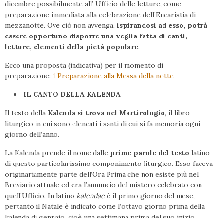
dicembre possibilmente all’ Ufficio delle letture, come
preparazione immediata alla celebrazione dell’Eucaristia di
mezzanotte. Ove ciò non avvenga,
ispirandosi ad esso, potrà
essere opportuno disporre una veglia fatta di canti,
letture, elementi della pietà popolare
.
Ecco una proposta (indicativa) per il momento di
preparazione:
1 Preparazione alla Messa della notte
IL CANTO DELLA KALENDA
Il testo della
Kalenda si trova nel Martirologio
, il libro
liturgico in cui sono elencati i santi di cui si fa memoria ogni
giorno dell’anno.
La Kalenda prende il nome dalle
prime parole del testo
latino
di questo particolarissimo componimento liturgico. Esso faceva
originariamente parte dell’Ora Prima che non esiste più nel
Breviario attuale ed era l’annuncio del mistero celebrato con
quell’Ufficio. In latino
kalendae
è il primo giorno del mese,
pertanto il Natale è indicato come l’ottavo giorno prima della
kalenda di gennaio, cioè una settimana prima del suo inizio.