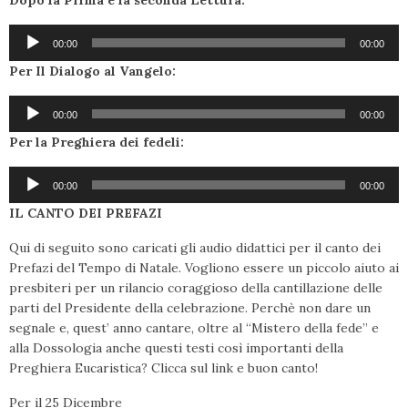
Audio
00:00
00:00
Player
Per Il Dialogo al Vangelo:
Audio
00:00
00:00
Player
Per la Preghiera dei fedeli:
Audio
00:00
00:00
Player
IL CANTO DEI PREFAZI
Qui di seguito sono caricati gli audio didattici per il canto dei
Prefazi del Tempo di Natale. Vogliono essere un piccolo aiuto ai
presbiteri per un rilancio coraggioso della cantillazione delle
parti del Presidente della celebrazione. Perchè non dare un
segnale e, quest’ anno cantare, oltre al “Mistero della fede” e
alla Dossologia anche questi testi così importanti della
Preghiera Eucaristica? Clicca sul link e buon canto!
Per il 25 Dicembre