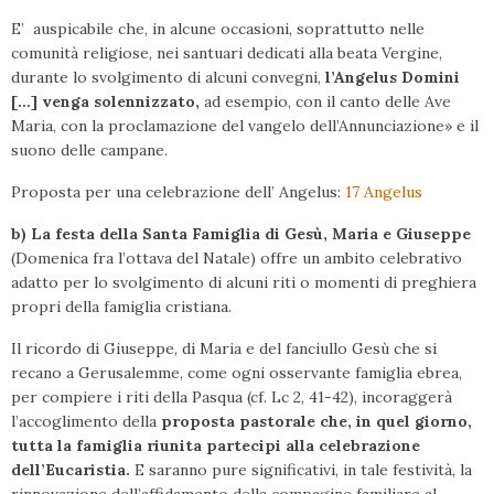
E’ auspicabile che, in alcune occasioni, soprattutto nelle
comunità religiose, nei santuari dedicati alla beata Vergine,
durante lo svolgimento di alcuni convegni,
l’Angelus Domini
[…] venga solennizzato,
ad esempio, con il canto delle Ave
Maria, con la proclamazione del vangelo dell’Annunciazione» e il
suono delle campane.
Proposta per una celebrazione dell’ Angelus:
17 Angelus
b) La festa della Santa Famiglia di Gesù, Maria e Giuseppe
(Domenica fra l’ottava del Natale) offre un ambito celebrativo
adatto per lo svolgimento di alcuni riti o momenti di preghiera
propri della famiglia cristiana.
Il ricordo di Giuseppe, di Maria e del fanciullo Gesù che si
recano a Gerusalemme, come ogni osservante famiglia ebrea,
per compiere i riti della Pasqua (cf. Lc 2, 41-42), incoraggerà
l’accoglimento della
proposta pastorale che, in quel giorno,
tutta la famiglia riunita partecipi alla celebrazione
dell’Eucaristia.
E saranno pure significativi, in tale festività, la
rinnovazione dell’affidamento della compagine familiare al