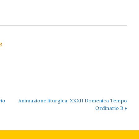
B
rio
Animazione liturgica: XXXII Domenica Tempo
Ordinario B
»