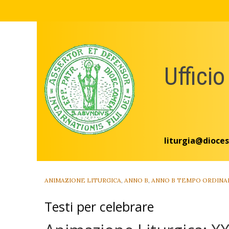
Skip
to
content
Ufficio
liturgia@dioces
ANIMAZIONE LITURGICA
,
ANNO B
,
ANNO B TEMPO ORDINA
Testi per celebrare