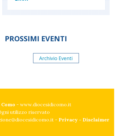
PROSSIMI EVENTI
Archivio Eventi
di Como
-
www.diocesidicomo.it
gni utilizzo riservato
ione@diocesidicomo.it -
Privacy
-
Disclaimer