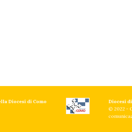
della Diocesi di Como
Diocesi 
© 2022 - O
comunicaz