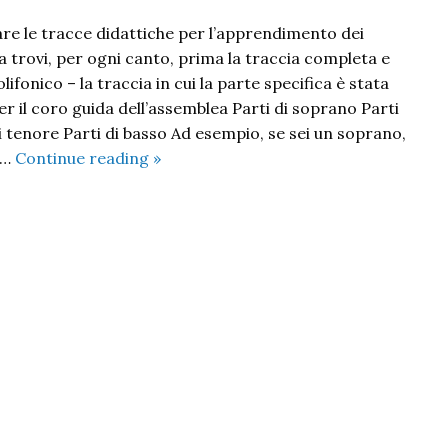
re le tracce didattiche per l’apprendimento dei
a trovi, per ogni canto, prima la traccia completa e
olifonico – la traccia in cui la parte specifica è stata
er il coro guida dell’assemblea Parti di soprano Parti
di tenore Parti di basso Ad esempio, se sei un soprano,
Beatificazione
e …
Continue reading
»
di
G.
Franchi