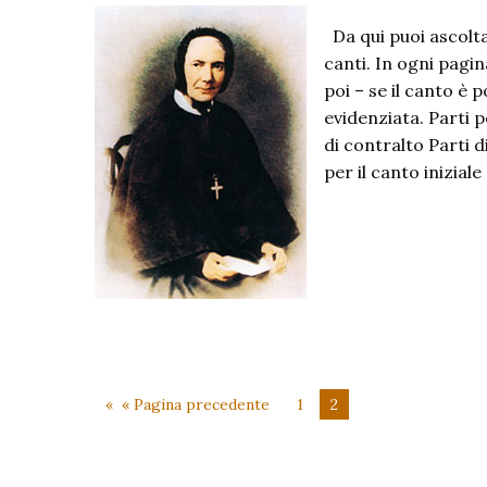
Da qui puoi ascolta
canti. In ogni pagin
poi – se il canto è p
evidenziata. Parti p
di contralto Parti 
per il canto inizial
« Pagina precedente
1
2