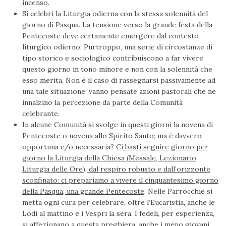
incenso.
Si celebri la Liturgia odierna con la stessa solennità del
giorno di Pasqua. La tensione verso la grande festa della
Pentecoste deve certamente emergere dal contesto
liturgico odierno. Purtroppo, una serie di circostanze di
tipo storico e sociologico contribuiscono a far vivere
questo giorno in tono minore e non con la solennità che
esso merita. Non è il caso di rassegnarsi passivamente ad
una tale situazione: vanno pensate azioni pastorali che ne
innalzino la percezione da parte della Comunità
celebrante.
In alcune Comunità si svolge in questi giorni la novena di
Pentecoste o novena allo Spirito Santo; ma è davvero
opportuna e/o necessaria?
Ci basti seguire giorno per
giorno la Liturgia della Chiesa (Messale, Lezionario,
Liturgia delle Ore), dal respiro robusto e dall’orizzonte
sconfinato: ci prepariamo a vivere il cinquantesimo giorno
della Pasqua, una grande Pentecoste
. Nelle Parrocchie si
metta ogni cura per celebrare, oltre l’Eucaristia, anche le
Lodi al mattino e i Vespri la sera. I fedeli, per esperienza,
si affezionano a questa preghiera, anche i meno giovani,