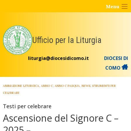
Skip
Menu
to
content
Ufficio per la Liturgia
liturgia@diocesidicomo.it
DIOCESI DI
COMO
ANIMAZIONE LITURGICA
,
ANNO C
,
ANNO C PASQUA
,
NEWS
,
STRUMENTI PER
CELEBRARE
Testi per celebrare
Ascensione del Signore C –
2025 –