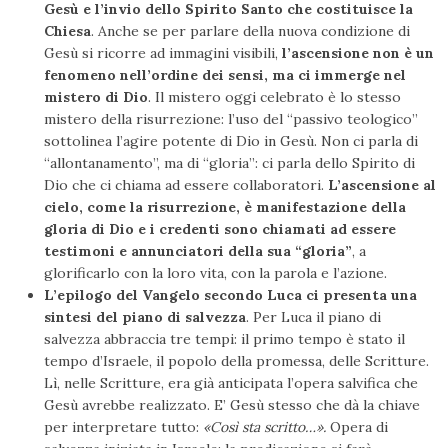
Gesù e l’invio dello Spirito Santo che costituisce la
Chiesa
. Anche se per parlare della nuova condizione di
Gesù si ricorre ad immagini visibili,
l’ascensione non è un
fenomeno nell’ordine dei sensi, ma ci immerge nel
mistero di Dio
. Il mistero oggi celebrato è lo stesso
mistero della risurrezione: l’uso del “passivo teologico”
sottolinea l’agire potente di Dio in Gesù. Non ci parla di
“allontanamento”, ma di “gloria”: ci parla dello Spirito di
Dio che ci chiama ad essere collaboratori.
L’ascensione al
cielo, come la risurrezione, è manifestazione della
gloria di Dio e i credenti sono chiamati ad essere
testimoni e annunciatori della sua “gloria”
, a
glorificarlo con la loro vita, con la parola e l’azione.
L’epilogo del Vangelo secondo Luca ci presenta una
sintesi del piano di salvezza
. Per Luca il piano di
salvezza abbraccia tre tempi: il primo tempo è stato il
tempo d’Israele, il popolo della promessa, delle Scritture.
Lì, nelle Scritture, era già anticipata l’opera salvifica che
Gesù avrebbe realizzato. E’ Gesù stesso che dà la chiave
per interpretare tutto:
«Così sta scritto…».
Opera di