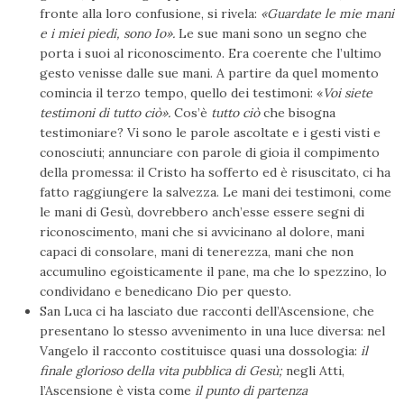
fronte alla loro confusione, si ri­vela:
«Guardate le mie mani
e i miei piedi, sono Io».
Le sue mani sono un segno che
porta i suoi al riconoscimento. Era coerente che l’ultimo
gesto venisse dalle sue mani. A partire da quel momento
comincia il terzo tempo, quello dei testimoni: «
Voi siete
testimoni di tutto ciò».
Cos’è
tutto ciò
che bisogna
testimoniare? Vi sono le parole ascoltate e i gesti visti e
conosciuti; annunciare con parole di gioia il compimento
della promessa: il Cristo ha sofferto ed è risuscitato, ci ha
fatto raggiungere la salvezza. Le mani dei testimoni, come
le mani di Gesù, dovrebbero anch’esse essere segni di
riconoscimento, ma­ni che si avvicinano al dolore, mani
capaci di consolare, mani di tenerezza, mani che non
accumulino egoisticamente il pane, ma che lo spezzino, lo
condividano e benedicano Dio per questo.
San Luca ci ha lasciato due racconti dell’Ascensione, che
presentano lo stesso avvenimento in una luce diversa: nel
Vangelo il racconto costituisce quasi una dossologia:
il
finale glorioso della vita pubblica di Gesù;
negli Atti,
l’Ascensione è vista come
il punto di
partenza