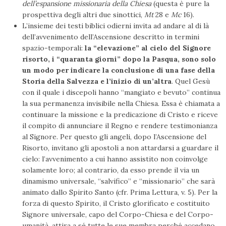
dell’espansione missionaria della Chiesa
(questa è pure la
prospettiva degli altri due sinottici,
Mt
28 e
Mc
16).
L’insieme dei testi biblici odierni invita ad andare al di là
dell’avvenimento dell’Ascensione descritto in termini
spazio-temporali:
la “elevazione” al cielo del Signore
risorto, i “quaranta giorni” dopo la Pasqua, sono solo
un modo per indicare la conclusione di una fase della
Storia della Salvezza e l’inizio di un’altra
. Quel Gesù
con il quale i discepoli hanno “mangiato e bevuto” continua
la sua permanenza invisibile nella Chiesa. Essa è chiamata a
continuare la missione e la predicazione di Cristo e riceve
il compito di annunciare il Regno e rendere testimonianza
al Signore. Per questo gli angeli, dopo l’Ascensione del
Risorto, invitano gli apostoli a non attardarsi a guardare il
cielo: l’avvenimento a cui hanno assistito non coinvolge
solamente loro; al contrario, da esso prende il via un
dinamismo universale, “salvifico” e “missionario” che sarà
animato dallo Spirito Santo (cfr. Prima Lettura, v. 5). Per la
forza di questo Spirito, il Cristo glorificato e costituito
Signore universale, capo del Corpo-Chiesa e del Corpo-
umanità, attira a sé tutte le sue membra perché accedano,