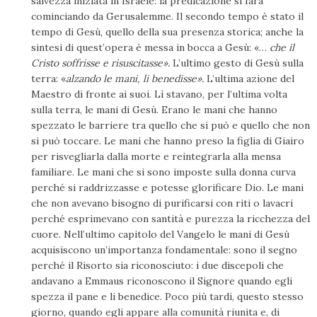
salvezza iniziata in Israele: la predicazione si farà
cominciando da Gerusalemme. Il secondo tempo è stato il
tempo di Gesù, quello della sua presenza storica; anche la
sintesi di quest’opera è messa in boc­ca a Gesù: «…
che il
Cristo soffrisse e risuscitasse».
L’ultimo ge­sto di Gesù sulla
terra: «
alzando le mani, li benedisse».
L’ultima azione del
Maestro di fronte ai suoi. Lì stavano, per l’ultima vol­ta
sulla terra, le mani di Gesù. Erano le mani che hanno
spezza­to le barriere tra quello che si può e quello che non
si può toc­care. Le mani che hanno preso la figlia di Giairo
per risvegliarla dalla morte e reintegrarla alla mensa
familiare. Le mani che si sono imposte sulla donna curva
perché si raddrizzasse e potesse glorificare Dio. Le mani
che non avevano bisogno di purificarsi con riti o lavacri
perché esprimevano con santità e purezza la ricchezza del
cuore. Nell’ultimo capitolo del Vangelo le mani di Gesù
acquisiscono un’importanza fondamentale: sono il segno
perché il Risorto sia riconosciuto: i due discepoli che
andavano a Emmaus riconoscono il Signore quando egli
spezza il pane e li benedice. Poco più tardi, questo stesso
giorno, quando egli ap­pare alla comunità riunita e, di