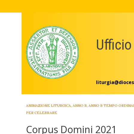
Skip
to
content
Ufficio
liturgia@dioces
ANIMAZIONE LITURGICA
,
ANNO B
,
ANNO B TEMPO ORDINA
PER CELEBRARE
Corpus Domini 2021