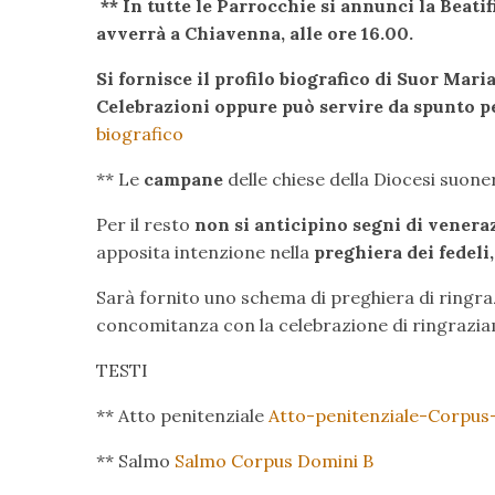
** In tutte le Parrocchie si annunci la Beati
avverrà a Chiavenna, alle ore 16.00.
Si fornisce il profilo biografico di Suor Maria
Celebrazioni oppure può servire da spunto pe
biografico
** Le
campane
delle chiese della Diocesi suon
Per il resto
non si anticipino segni di venera
apposita intenzione nella
preghiera dei fedeli,
Sarà fornito uno schema di preghiera di ringr
concomitanza con la celebrazione di ringrazi
TESTI
** Atto penitenziale
Atto-penitenziale-Corpus
** Salmo
Salmo Corpus Domini B