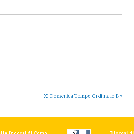
XI Domenica Tempo Ordinario B
»
della Diocesi di Como
Diocesi 