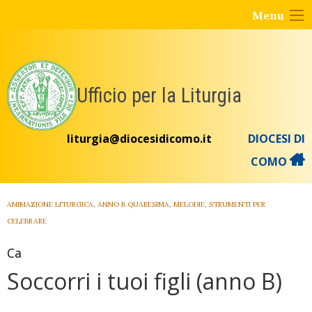
Skip
Menu
to
content
Ufficio per la Liturgia
liturgia@diocesidicomo.it
DIOCESI DI
COMO
ANIMAZIONE LITURGICA
,
ANNO B QUARESIMA
,
MELODIE
,
STRUMENTI PER
CELEBRARE
Ca
Soccorri i tuoi figli (anno B)