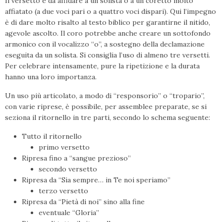
Il versetto è da affidare a un solista o a un coretto molto
affiatato (a due voci pari o a quattro voci dispari). Qui l’impegno
è di dare molto risalto al testo biblico per ga­rantirne il nitido,
agevole ascolto. Il coro potrebbe anche creare un sottofondo
ar­monico con il vocalizzo “o”, a sostegno della declamazione
eseguita da un solista. Si consiglia l’uso di almeno tre versetti.
Per celebrare intensamente, pure la ripetizione e la durata
hanno una loro importanza.
Un uso più articolato, a modo di “re­sponsorio” o “tropario”,
con varie riprese, è possibile, per assemblee preparate, se si
seziona il ritornello in tre parti, secondo lo schema seguente:
Tutto il ritornello
primo versetto
Ripresa fino a “sangue prezioso”
secondo versetto
Ripresa da “Sia sempre… in Te noi speriamo”
terzo versetto
Ripresa da “Pietà di noi” sino alla fi­ne
eventuale “Gloria”