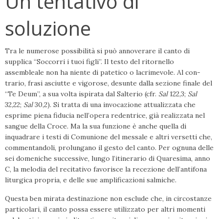
Un tentativo di
soluzione
Tra le numerose possibilità si può annoverare il canto di
supplica “Soccorri i tuoi figli”. Il testo del ritornello
assembleale non ha niente di patetico o lacrimevole. Al con­
trario, frasi asciutte e vigorose, desunte dalla sezione finale del
“Te Deum”, a sua volta ispirata dal Salterio (cfr.
Sal
122,3;
Sal
32,22;
Sal
30,2). Si tratta di una invoca­zione attualizzata che
esprime piena fidu­cia nell’opera redentrice, già realizzata nel
sangue della Croce. Ma la sua funzione è anche quella di
inquadrare i testi di Comu­nione del messale e altri versetti che,
com­mentandoli, prolungano il gesto del canto. Per ognuna delle
sei domeniche successive, lungo l’itinerario di Quaresima, anno
C, la melodia del recitativo favorisce la recezio­ne dell’antifona
liturgica propria, e delle sue amplificazioni salmiche.
Questa ben mirata destinazione non esclu­de che, in circostanze
particolari, il canto possa essere utilizzato per altri momenti