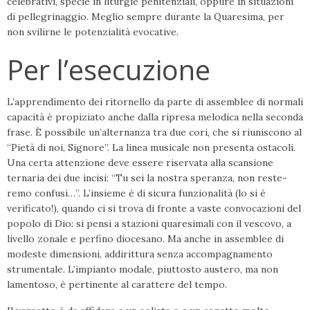
celebrativi, specie in liturgie penitenziali, oppure in situazioni
di pellegrinaggio. Me­glio sempre durante la Quaresima, per
non svilirne le potenzialità evocative.
Per l’esecuzione
L’apprendimento dei ritornello da parte di assemblee di normali
capacità è propi­ziato anche dalla ripresa melodica nella se­conda
frase. È possibile un’alternanza tra due cori, che si riuniscono al
“Pietà di noi, Signore”. La linea musicale non presenta ostacoli.
Una certa attenzione deve essere riservata alla scansione
ternaria dei due in­cisi: “Tu sei la nostra speranza, non reste­
remo confusi…”. L’insieme è di sicura fun­zionalità (lo si è
verificato!), quando ci si trova di fronte a vaste convocazioni del
po­polo di Dio: si pensi a stazioni quaresimali con il vescovo, a
livello zonale e perfino diocesano. Ma anche in assemblee di
mo­deste dimensioni, addirittura senza accom­pagnamento
strumentale. L’impianto mo­dale, piuttosto austero, ma non
lamentoso, è pertinente al carattere del tempo.