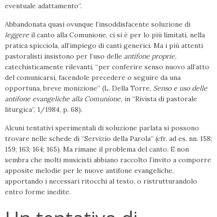
eventuale adattamento”.
Abbandonata quasi ovunque l’insoddisfa­cente soluzione di
leggere
il canto alla Co­munione, ci si è per lo più limitati, nella
pratica spicciola, all’impiego di canti gene­rici. Ma i più attenti
pastoralisti insistono per l’uso delle
antifone proprie,
catechisti­camente rilevanti, “per conferire senso nuovo all’atto
del comunicarsi, facendole precedere o seguire da una
opportuna, breve monizione” (L. Della Torre,
Senso e uso delle
antifone evangeliche alla Comu­nione,
in “Rivista di pastorale
liturgica”, 1/1984, p. 68).
Alcuni tentativi sperimentali di soluzione parlata si possono
trovare nelle schede di “Servizio della Parola” (cfr. ad es. nn. 158;
159; 163; 164; 165). Ma rimane il problema del canto. E non
sembra che molti musicisti abbiano raccolto l’invito a comporre
appo­site melodie per le nuove antifone evangeli­che,
apportando i necessari ritocchi al te­sto, o ristrutturandolo
entro forme inedite.